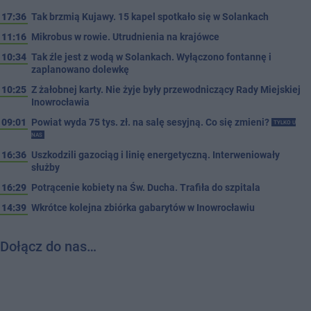
17:36
Tak brzmią Kujawy. 15 kapel spotkało się w Solankach
11:16
Mikrobus w rowie. Utrudnienia na krajówce
10:34
Tak źle jest z wodą w Solankach. Wyłączono fontannę i
zaplanowano dolewkę
10:25
Z żałobnej karty. Nie żyje były przewodniczący Rady Miejskiej
Inowrocławia
09:01
Powiat wyda 75 tys. zł. na salę sesyjną. Co się zmieni?
TYLKO U
NAS
16:36
Uszkodzili gazociąg i linię energetyczną. Interweniowały
służby
16:29
Potrącenie kobiety na Św. Ducha. Trafiła do szpitala
14:39
Wkrótce kolejna zbiórka gabarytów w Inowrocławiu
Dołącz do nas…