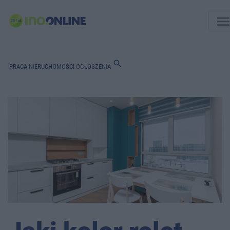
men
search
PRACA
NIERUCHOMOŚCI
OGŁOSZENIA