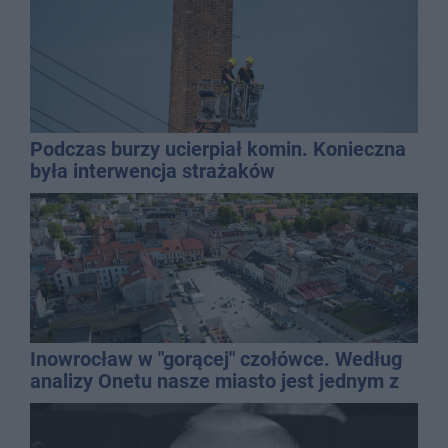
Podczas burzy ucierpiał komin. Konieczna
była interwencja strażaków
Inowrocław w "gorącej" czołówce. Według
analizy Onetu nasze miasto jest jednym z
najbardziej narażonych na upały