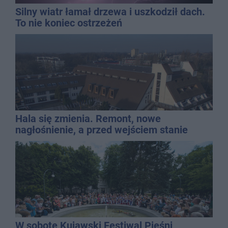
Silny wiatr łamał drzewa i uszkodził dach.
To nie koniec ostrzeżeń
Hala się zmienia. Remont, nowe
nagłośnienie, a przed wejściem stanie
QEMETICA ARENA
W sobotę Kujawski Festiwal Pieśni