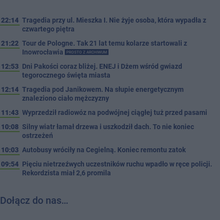
22:14
Tragedia przy ul. Mieszka I. Nie żyje osoba, która wypadła z
czwartego piętra
21:22
Tour de Pologne. Tak 21 lat temu kolarze startowali z
Inowrocławia
PROSTO Z ARCHIWUM
12:53
Dni Pakości coraz bliżej. ENEJ i Dżem wśród gwiazd
tegorocznego święta miasta
12:14
Tragedia pod Janikowem. Na słupie energetycznym
znaleziono ciało mężczyzny
11:43
Wyprzedził radiowóz na podwójnej ciągłej tuż przed pasami
10:08
Silny wiatr łamał drzewa i uszkodził dach. To nie koniec
ostrzeżeń
10:03
Autobusy wróciły na Cegielną. Koniec remontu zatok
09:54
Pięciu nietrzeźwych uczestników ruchu wpadło w ręce policji.
Rekordzista miał 2,6 promila
Dołącz do nas…