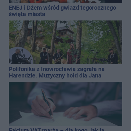
ENEJ i Dżem wśród gwiazd tegorocznego
święta miasta
Polifonika z Inowrocławia zagrała na
Harendzie. Muzyczny hołd dla Jana
Kasprowicza
Faktura VAT marża – dla kogo, jak ją