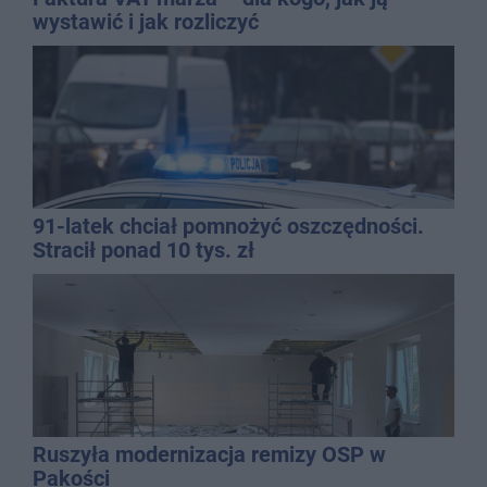
wystawić i jak rozliczyć
91-latek chciał pomnożyć oszczędności.
Stracił ponad 10 tys. zł
Ruszyła modernizacja remizy OSP w
Pakości