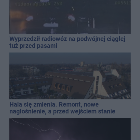
Wyprzedził radiowóz na podwójnej ciągłej
tuż przed pasami
Hala się zmienia. Remont, nowe
nagłośnienie, a przed wejściem stanie
QEMETICA ARENA