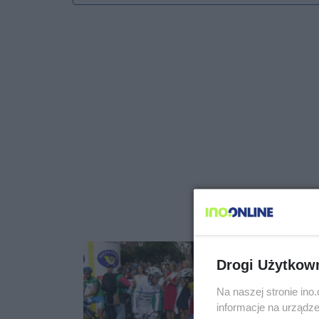
Drogi Użytkow
Na naszej stronie in
informacje na urządze