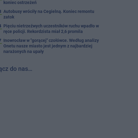
koniec ostrzeżeń
3
Autobusy wróciły na Cegielną. Koniec remontu
zatok
4
Pięciu nietrzeźwych uczestników ruchu wpadło w
ręce policji. Rekordzista miał 2,6 promila
7
Inowrocław w "gorącej" czołówce. Według analizy
Onetu nasze miasto jest jednym z najbardziej
narażonych na upały
ącz do nas…