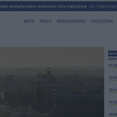
łupie energetycznym znaleziono ciało mężczyzny
• Do tragicznego zdarzenia doszło w 
MOTO
PRACA
NIERUCHOMOŚCI
OGŁOSZENIA
Spons
Zieln
21:2
12:5
12:1
11:4
10:0