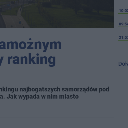
10:0
09:5
21:5
 zamożnym
 ranking
Doł
ankingu najbogatszych samorządów pod
. Jak wypada w nim miasto