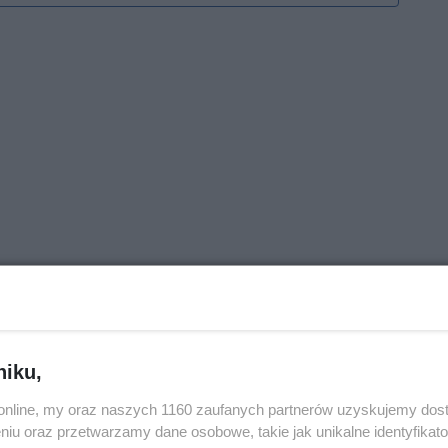
niku,
o.online, my oraz naszych 1160 zaufanych partnerów uzyskujemy dos
niu oraz przetwarzamy dane osobowe, takie jak unikalne identyfikat