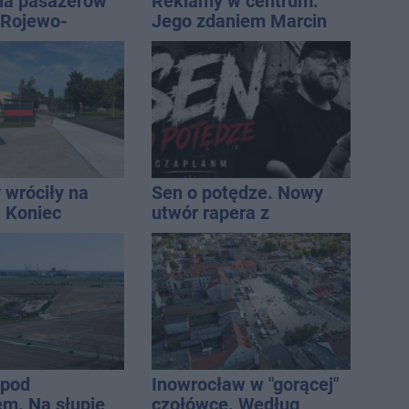
la pasażerów
Reklamy w centrum.
e Rojewo-
Jego zdaniem Marcin
aw
Wroński jest w błędzie
[akt.]
 wróciły na
Sen o potędze. Nowy
. Koniec
utwór rapera z
zatok
Inowrocławia przeciwko
uzależnieniom
 pod
Inowrocław w "gorącej"
m. Na słupie
czołówce. Według