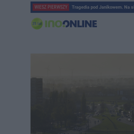
WIESZ PIERWSZY
Tragedia pod Janikowem. Na s