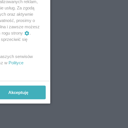
alizowanych reklam,
ie usług. Za zgodą
ych oraz aktywnie
watność, prosimy o
wolna i zawsze możesz
m rogu strony
.
sprzeciwić się
 naszych serwisów
esz w
Polityce
Akceptuję