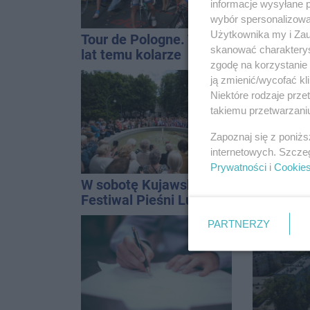
informacje wysyłane 
wybór spersonalizowan
Użytkownika my i Zau
Tour de Pologne. Tak 21
Upały, a
skanować charakterys
lat temu kolarze
Groźna p
zgodę na korzystanie 
startowali z
naszym 
ją zmienić/wycofać kl
Inowrocławia
Niektóre rodzaje prz
takiemu przetwarzaniu
Zapoznaj się z poniż
internetowych. Szcze
Prywatności
i
Cookie
W sobotę Kujawski
Darrell 
Festiwal Pieśni Ludowej
nawiązać
każdym w 
PARTNERZY