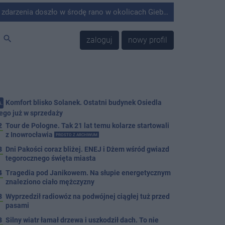
środę rano w okolicach Giebni koło Janikowa. Wówczas na słupie energetycznym odnaleziono ciało mężczyzny.
search
zaloguj
nowy profil
Komfort blisko Solanek. Ostatni budynek Osiedla
.
ego już w sprzedaży
2
Tour de Pologne. Tak 21 lat temu kolarze startowali
z Inowrocławia
PROSTO Z ARCHIWUM
3
Dni Pakości coraz bliżej. ENEJ i Dżem wśród gwiazd
tegorocznego święta miasta
4
Tragedia pod Janikowem. Na słupie energetycznym
znaleziono ciało mężczyzny
3
Wyprzedził radiowóz na podwójnej ciągłej tuż przed
pasami
8
Silny wiatr łamał drzewa i uszkodził dach. To nie