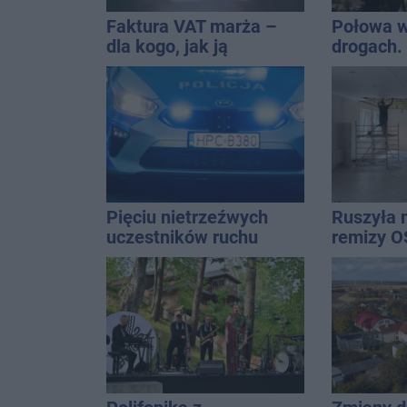
Faktura VAT marża –
Połowa w
dla kogo, jak ją
drogach. 
wystawić i jak rozliczyć
podsumow
Pięciu nietrzeźwych
Ruszyła 
uczestników ruchu
remizy O
wpadło w ręce policji.
Rekordzista miał 2,6
promila