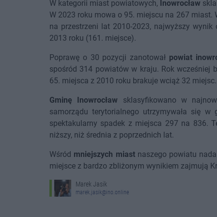
W kategorii miast powiatowych,
Inowrocław
skla
W 2023 roku mowa o 95. miejscu na 267 miast. 
na przestrzeni lat 2010-2023, najwyższy wynik
2013 roku (161. miejsce).
Poprawę o 30 pozycji zanotował
powiat inowr
spośród 314 powiatów w kraju. Rok wcześniej b
65. miejsca z 2010 roku brakuje wciąż 32 miejsc.
Gminę Inowrocław
sklasyfikowano w najnowsz
samorządu terytorialnego utrzymywała się w 
spektakularny spadek z miejsca 297 na 836. Te
niższy, niż średnia z poprzednich lat.
Wśród
mniejszych miast
naszego powiatu nadal 
miejsce z bardzo zbliżonym wynikiem zajmują Kr
Marek Jasik
marek.jasik@ino.online