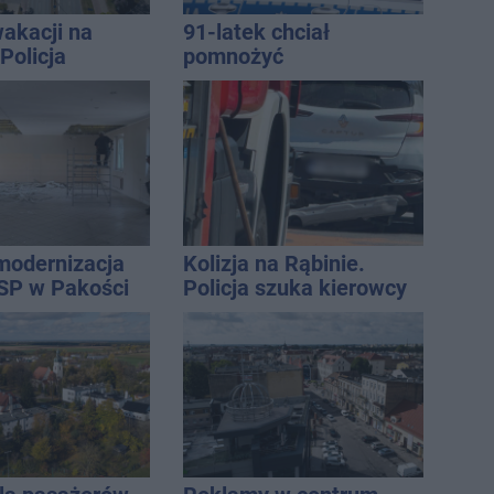
akacji na
91-latek chciał
Policja
pomnożyć
ała lipiec
oszczędności. Stracił
ponad 10 tys. zł
modernizacja
Kolizja na Rąbinie.
SP w Pakości
Policja szuka kierowcy
Golfa