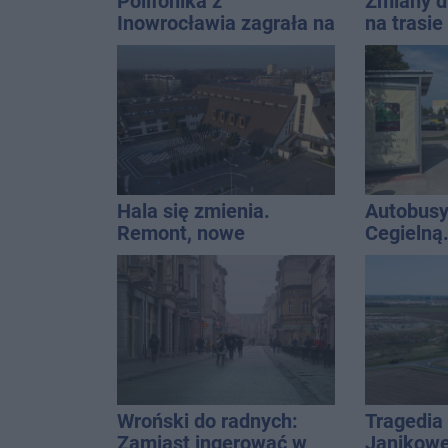
Polifonika z
Zmiany d
Inowrocławia zagrała na
na trasi
Harendzie. Muzyczny
Inowrocł
hołd dla Jana
Kasprowicza
Hala się zmienia.
Autobusy
Remont, nowe
Cegielną
nagłośnienie, a przed
remontu 
wejściem stanie
QEMETICA ARENA
Wroński do radnych:
Tragedia
Zamiast ingerować w
Janikowe