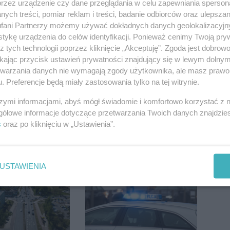
przez urządzenie czy dane przeglądania w celu zapewniania sperson
ych treści, pomiar reklam i treści, badanie odbiorców oraz ulepszan
fani Partnerzy możemy używać dokładnych danych geolokalizacyjn
 potem burze.
Silny wiatr łamał
tykę urządzenia do celów identyfikacji. Ponieważ cenimy Twoją pry
ogoda nad
drzewa i uszkodził
z tych technologii poprzez kliknięcie „Akceptuję”. Zgoda jest dobro
regionem
dach. To nie koniec
ikając przycisk ustawień prywatności znajdujący się w lewym dolny
ostrzeżeń
etwarzania danych nie wymagają zgody użytkownika, ale masz prawo 
. Preferencje będą miały zastosowania tylko na tej witrynie.
szymi informacjami, abyś mógł świadomie i komfortowo korzystać z
gółowe informacje dotyczące przetwarzania Twoich danych znajdzi
s
oraz po kliknięciu w „Ustawienia”.
Harris: Możemy
Kto siedział za
 walkę z
kierownicą Golfa?
tej lidze
Kierowca zbiegł po
USTAWIENIA
kolizji