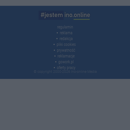
regulamin
reklama
redakcja
pliki cookies
prywatność
reklamacje
gowork.pl
oferty pracy
© copyright 2000-2026 Ino-online Media