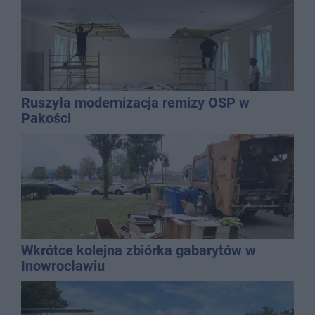
Ruszyła modernizacja remizy OSP w
Pakości
Wkrótce kolejna zbiórka gabarytów w
Inowrocławiu