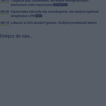
10:17
Tragedia pod Janikowem. Na słupie energetycznym
znaleziono ciało mężczyzny
AKTUALIZACJA
09:30
Ciężarówka zderzyła się z kombajnem. Na miejscu lądował
śmigłowiec LPR
VIDEO
08:14
Lekarze w USA zbadali Ignasia. Rodzice przekazali wieści
Dołącz do nas…