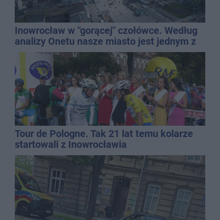
Inowrocław w "gorącej" czołówce. Według
analizy Onetu nasze miasto jest jednym z
najbardziej narażonych na upały
Tour de Pologne. Tak 21 lat temu kolarze
startowali z Inowrocławia