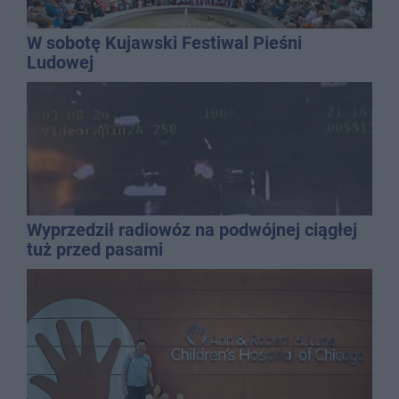
W sobotę Kujawski Festiwal Pieśni
Ludowej
Wyprzedził radiowóz na podwójnej ciągłej
tuż przed pasami