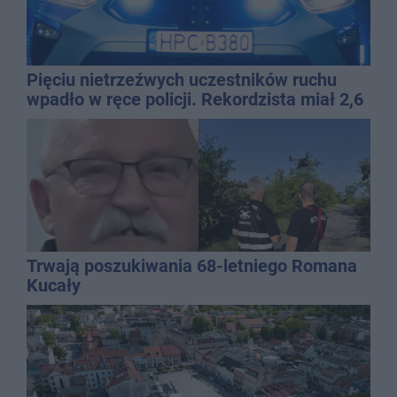
Pięciu nietrzeźwych uczestników ruchu
wpadło w ręce policji. Rekordzista miał 2,6
promila
Trwają poszukiwania 68-letniego Romana
Kucały