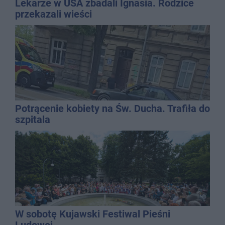
Lekarze w USA zbadali Ignasia. Rodzice
przekazali wieści
Potrącenie kobiety na Św. Ducha. Trafiła do
szpitala
W sobotę Kujawski Festiwal Pieśni