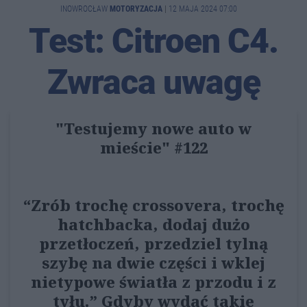
INOWROCŁAW
MOTORYZACJA
|
12 MAJA 2024 07:00
Test: Citroen C4.
Zwraca uwagę
"Testujemy nowe auto w
mieście" #122
“Zrób trochę crossovera, trochę
hatchbacka, dodaj dużo
przetłoczeń, przedziel tylną
szybę na dwie części i wklej
nietypowe światła z przodu i z
tyłu.” Gdyby wydać takie