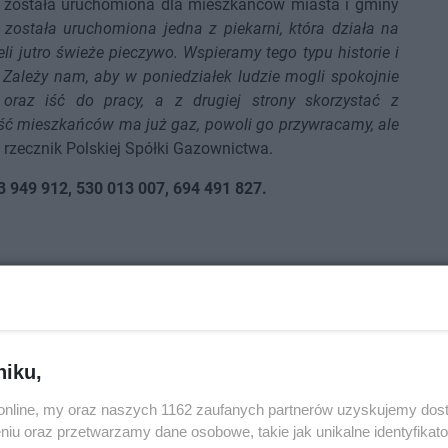
óra została uruchomiona dla mieszkańców miasta i gminy
j została uruchomiona jedna z piekarni, która działa na
li jutro świeże pieczywo. Wspieramy tego typu historie i
wo. Zależy nam, aby w poniedziałek ludzie mogli spokojnie
oraz iść do pracy, a z drugiej strony skorzystać z
ć mieszkańców ma już gaz, powoli go przywracamy, ale
 rzecznik Polskiej Spółki Gazownictwa.
 949 912, 530 013 007, 694 491 827.
niku,
o.online, my oraz naszych 1162 zaufanych partnerów uzyskujemy dos
niu oraz przetwarzamy dane osobowe, takie jak unikalne identyfikat