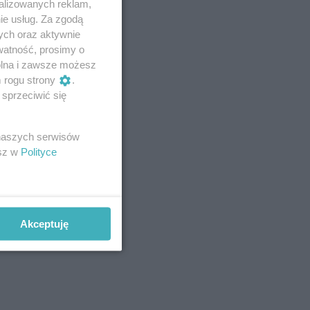
alizowanych reklam,
ie usług. Za zgodą
ych oraz aktywnie
watność, prosimy o
wolna i zawsze możesz
m rogu strony
.
sprzeciwić się
 naszych serwisów
esz w
Polityce
Akceptuję