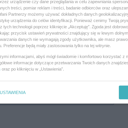
przez urządzenie czy dane przeglądania w celu zapewniania sperson
ych treści, pomiar reklam i treści, badanie odbiorców oraz ulepszan
fani Partnerzy możemy używać dokładnych danych geolokalizacyjn
tykę urządzenia do celów identyfikacji. Ponieważ cenimy Twoją pry
z tych technologii poprzez kliknięcie „Akceptuję”. Zgoda jest dobro
ikając przycisk ustawień prywatności znajdujący się w lewym dolny
etwarzania danych nie wymagają zgody użytkownika, ale masz prawo 
. Preferencje będą miały zastosowania tylko na tej witrynie.
szymi informacjami, abyś mógł świadomie i komfortowo korzystać z
gółowe informacje dotyczące przetwarzania Twoich danych znajdzi
s
oraz po kliknięciu w „Ustawienia”.
USTAWIENIA
j nas w Google News