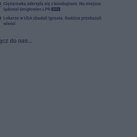
0
Ciężarówka zderzyła się z kombajnem. Na miejscu
lądował śmigłowiec LPR
VIDEO
4
Lekarze w USA zbadali Ignasia. Rodzice przekazali
wieści
ącz do nas…