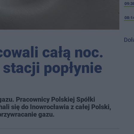
09:3
08:1
Doł
owali całą noc.
stacji popłynie
gazu. Pracownicy Polskiej Spółki
li się do Inowrocławia z całej Polski,
 przywracanie gazu.