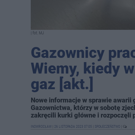
| fot. MJ
Gazownicy prac
Wiemy, kiedy w 
gaz [akt.]
Nowe informacje w sprawie awarii 
Gazownictwa, którzy w sobotę zjecha
zakręcili kurki główne i rozpoczęli
INOWROCŁAW
|
26 LISTOPADA 2023 07:05
|
SPOŁECZEŃSTWO
|