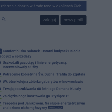
środę rano w okolicach Giebni koło Janikowa. Wówczas na słupie energetycznym odnaleziono ciało mężczyzny.
search
zaloguj
nowy profil
Komfort blisko Solanek. Ostatni budynek Osiedla
.
ego już w sprzedaży
6
Uszkodzili gazociąg i linię energetyczną.
Interweniowały służby
9
Potrącenie kobiety na Św. Ducha. Trafiła do szpitala
9
Wkrótce kolejna zbiórka gabarytów w Inowrocławiu
8
Trwają poszukiwania 68-letniego Romana Kucały
2
Za ciężka noga kosztowała go 3 tysiące zł
7
Tragedia pod Janikowem. Na słupie energetycznym
znaleziono ciało mężczyzny
AKTUALIZACJA