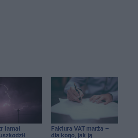
tr łamał
Faktura VAT marża –
uszkodził
dla kogo, jak ją