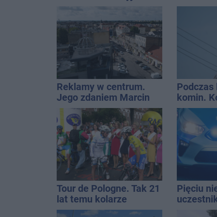
osoba, która wypadła z
dach. To 
czwartego piętra
ostrzeże
Reklamy w centrum.
Podczas 
Jego zdaniem Marcin
komin. K
Wroński jest w błędzie
interwen
[akt.]
Tour de Pologne. Tak 21
Pięciu n
lat temu kolarze
uczestni
startowali z
wpadło w 