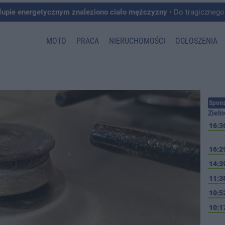
łupie energetycznym znaleziono ciało mężczyzny
• Do tragicznego zdarzenia doszło w 
MOTO
PRACA
NIERUCHOMOŚCI
OGŁOSZENIA
Spons
Zieln
16:3
16:2
14:3
11:3
10:5
10:1