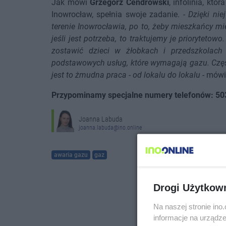
Jak mówi
Grzegorz Cendrowski
, infolinia, kt
Inowrocław, spełnia swoje zadanie. -
Dzięki nie
terenie Inowrocławia, po to, żeby mieszkańcy mie
jeśli jest potrzeba, to traktujemy je prioryteto
zostawić dzieci w żłobkach i przedszkolach 
podstawowych usług, które wymagają gazu. Częś
jest to żmudna praca - od lokalu do lokalu
- mówi
Przypominamy specjalne numery telefonów: 503
Joanna Labuda
joanna.labuda@ino.online
awaria gazu
gaz
Drogi Użytkow
Na naszej stronie in
informacje na urządze