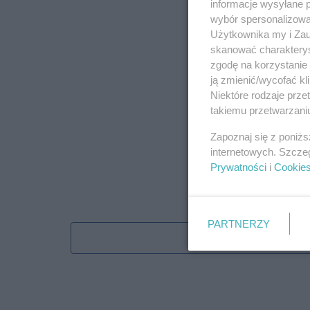
informacje wysyłane 
wybór spersonalizowan
Użytkownika my i Zau
skanować charakterys
zgodę na korzystanie 
ją zmienić/wycofać kl
Niektóre rodzaje prz
takiemu przetwarzaniu
Zapoznaj się z poniż
internetowych. Szcze
Prywatności
i
Cookie
PARTNERZY
Obserwu