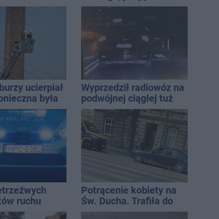
nie koniec
wystawić i jak rozliczyć
ń
burzy ucierpiał
Wyprzedził radiowóz na
onieczna była
podwójnej ciągłej tuż
cja strażaków
przed pasami
ietrzeźwych
Potrącenie kobiety na
ków ruchu
Św. Ducha. Trafiła do
ręce policji.
szpitala