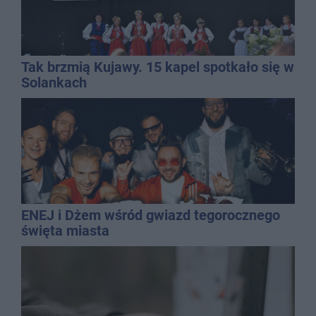
Tak brzmią Kujawy. 15 kapel spotkało się w
Solankach
ENEJ i Dżem wśród gwiazd tegorocznego
święta miasta