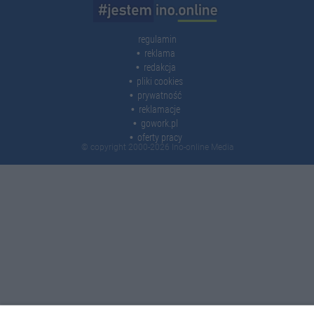
regulamin
reklama
redakcja
pliki cookies
prywatność
reklamacje
gowork.pl
oferty pracy
© copyright 2000-2026 Ino-online Media