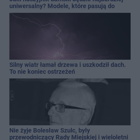
uniwersalny? Modele, które pasują do
wielu stylizacji
Silny wiatr łamał drzewa i uszkodził dach.
To nie koniec ostrzeżeń
Nie żyje Bolesław Szulc, były
przewodniczący Rady Miejskiej i wieloletni