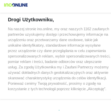
Drogi Użytkowniku,
Na naszej stronie ino.online, my oraz naszych 1162 zaufanych
partnerów uzyskujemy dostęp i przechowujemy informacje na
urządzeniu oraz przetwarzamy dane osobowe, takie jak
unikalne identyfikatory, standardowe informacje wysyłane
przez urządzenie czy dane przeglądania w celu zapewniania
spersonalizowanych reklam, wybór spersonalizowanych treści,
pomiar reklam i treści, badanie odbiorców oraz ulepszanie
usług. Za zgodą Użytkownika my i Zaufani Partnerzy możemy
używać dokładnych danych geolokalizacyjnych oraz aktywnie
skanować charakterystykę urządzenia do celów identyfikacji.
Ponieważ cenimy Twoją prywatność, prosimy o zgodę na
korzystanie z tych technologii poprzez kliknięcie „Akceptuję”.
Zgoda jest dobrowolna i zawsze możesz ją zmienić/wycofać
klikając przycisk ustawień prywatności znajdujący się w lewym
dolnym rogu strony
. Niektóre rodzaje przetwarzania danych
nie wymagają zgody użytkownika, ale masz prawo sprzeciwić