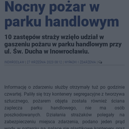
Nocny pożar w
parku handlowym
10 zastępów straży wzięło udział w
gaszeniu pożaru w parku handlowym przy
ul. Św. Ducha w Inowrocławiu.
INOWROCŁAW
|
27 WRZEŚNIA 2023 08:12
|
WYPADKI I ZDARZENIA
|
Informację o zdarzeniu służby otrzymały tuż po godzinie
czwartej. Paliły się trzy kontenery segregacyjne z tworzywa
sztucznego, pożarem objęta została również ściana
zaplecza parku handlowego, nie ma osób
poszkodowanych. Działania strażaków polegały na
zabezpieczeniu miejsca zdarzenia, podano jeden prąd
wody w natarciu na palące się plastikowe kontenery oraz