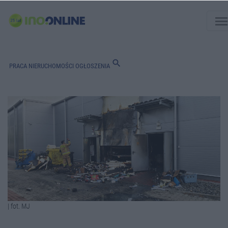
men
search
PRACA
NIERUCHOMOŚCI
OGŁOSZENIA
| fot. MJ