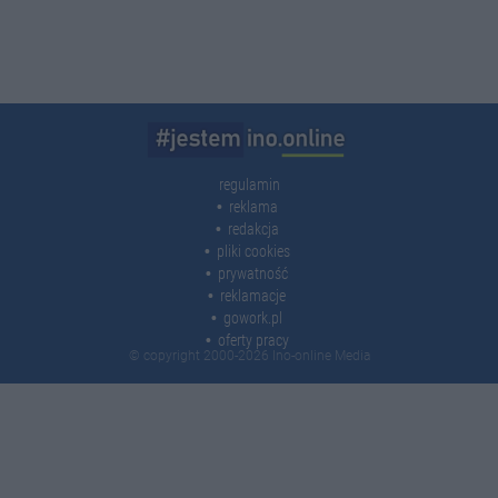
regulamin
reklama
redakcja
pliki cookies
prywatność
reklamacje
gowork.pl
oferty pracy
© copyright 2000-2026 Ino-online Media