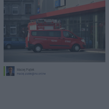
Maciej Piątek
maciej.piatek@ino.online