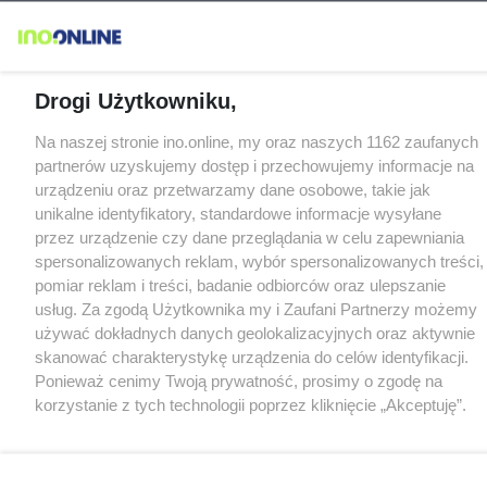
Drogi Użytkowniku,
Na naszej stronie ino.online, my oraz naszych 1162 zaufanych
partnerów uzyskujemy dostęp i przechowujemy informacje na
urządzeniu oraz przetwarzamy dane osobowe, takie jak
unikalne identyfikatory, standardowe informacje wysyłane
przez urządzenie czy dane przeglądania w celu zapewniania
spersonalizowanych reklam, wybór spersonalizowanych treści,
pomiar reklam i treści, badanie odbiorców oraz ulepszanie
usług. Za zgodą Użytkownika my i Zaufani Partnerzy możemy
używać dokładnych danych geolokalizacyjnych oraz aktywnie
skanować charakterystykę urządzenia do celów identyfikacji.
Ponieważ cenimy Twoją prywatność, prosimy o zgodę na
korzystanie z tych technologii poprzez kliknięcie „Akceptuję”.
Zgoda jest dobrowolna i zawsze możesz ją zmienić/wycofać
klikając przycisk ustawień prywatności znajdujący się w lewym
dolnym rogu strony
. Niektóre rodzaje przetwarzania danych