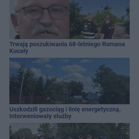
Trwają poszukiwania 68-letniego Romana
Kucały
Uszkodzili gazociąg i linię energetyczną.
Interweniowały służby