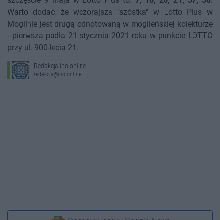
szczęście 9 maja w Lotto Plus to:
7, 10, 20, 21, 37, 38
.
Warto dodać, że wczorajsza "szóstka" w Lotto Plus w
Mogilnie jest drugą odnotowaną w mogileńskiej kolekturze
- pierwsza padła 21 stycznia 2021 roku w punkcie LOTTO
przy ul. 900-lecia 21.
Redakcja Ino.online
redakcja@ino.online