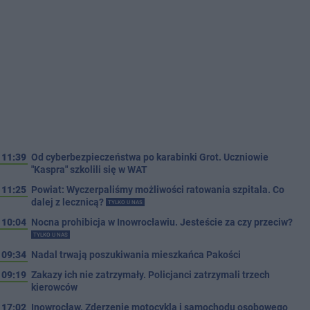
11:39
Od cyberbezpieczeństwa po karabinki Grot. Uczniowie
"Kaspra" szkolili się w WAT
11:25
Powiat: Wyczerpaliśmy możliwości ratowania szpitala. Co
dalej z lecznicą?
TYLKO U NAS
10:04
Nocna prohibicja w Inowrocławiu. Jesteście za czy przeciw?
TYLKO U NAS
09:34
Nadal trwają poszukiwania mieszkańca Pakości
09:19
Zakazy ich nie zatrzymały. Policjanci zatrzymali trzech
kierowców
17:02
Inowrocław. Zderzenie motocykla i samochodu osobowego