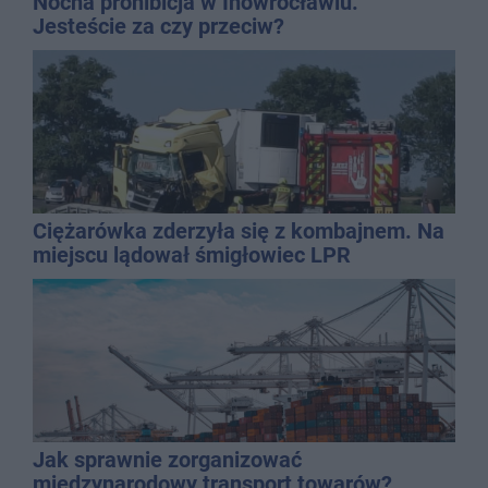
Nocna prohibicja w Inowrocławiu.
Jesteście za czy przeciw?
Ciężarówka zderzyła się z kombajnem. Na
miejscu lądował śmigłowiec LPR
Jak sprawnie zorganizować
międzynarodowy transport towarów?