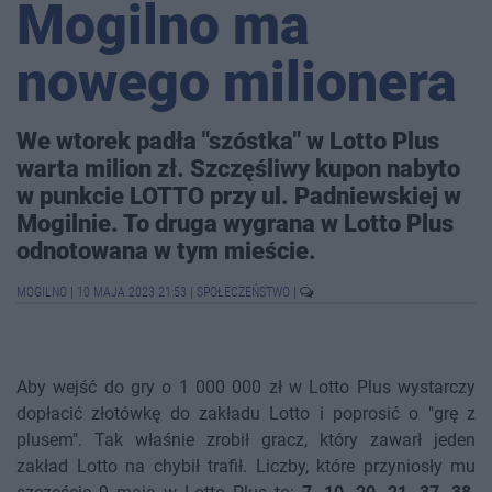
Mogilno ma
nowego milionera
We wtorek padła "szóstka" w Lotto Plus
warta milion zł. Szczęśliwy kupon nabyto
w punkcie LOTTO przy ul. Padniewskiej w
Mogilnie. To druga wygrana w Lotto Plus
odnotowana w tym mieście.
MOGILNO
|
10 MAJA 2023 21:53
|
SPOŁECZEŃSTWO
|
Aby wejść do gry o 1 000 000 zł w Lotto Plus wystarczy
dopłacić złotówkę do zakładu Lotto i poprosić o "grę z
plusem". Tak właśnie zrobił gracz, który zawarł jeden
zakład Lotto na chybił trafił. Liczby, które przyniosły mu