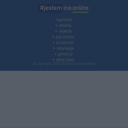
regulamin
reklama
redakcja
pliki cookies
prywatność
reklamacje
gowork.pl
oferty pracy
© copyright 2000-2026 Ino-online Media