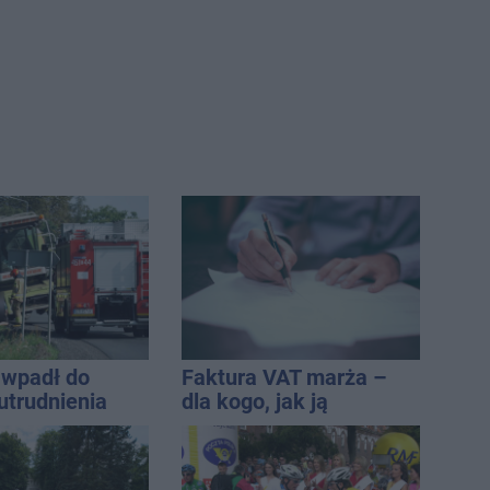
wpadł do
Faktura VAT marża –
utrudnienia
dla kogo, jak ją
wystawić i jak rozliczyć