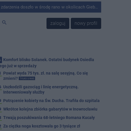
środę rano w okolicach Giebni koło Janikowa. Wówczas na słupie energetycznym odnaleziono ciało mężczyzny.
search
zaloguj
nowy profil
Komfort blisko Solanek. Ostatni budynek Osiedla
.
ego już w sprzedaży
1
Powiat wyda 75 tys. zł. na salę sesyjną. Co się
zmieni?
TYLKO U NAS
6
Uszkodzili gazociąg i linię energetyczną.
Interweniowały służby
9
Potrącenie kobiety na Św. Ducha. Trafiła do szpitala
9
Wkrótce kolejna zbiórka gabarytów w Inowrocławiu
8
Trwają poszukiwania 68-letniego Romana Kucały
2
Za ciężka noga kosztowała go 3 tysiące zł