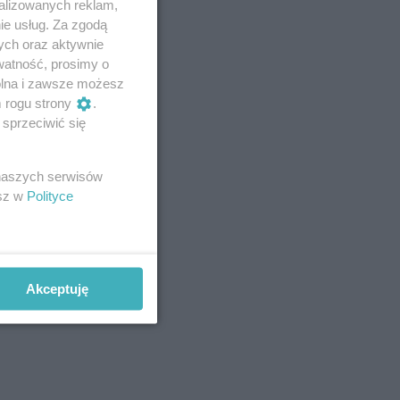
alizowanych reklam,
ie usług. Za zgodą
ych oraz aktywnie
watność, prosimy o
wolna i zawsze możesz
m rogu strony
.
sprzeciwić się
 naszych serwisów
esz w
Polityce
Akceptuję