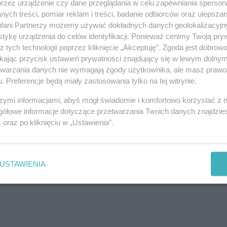
przez urządzenie czy dane przeglądania w celu zapewniania sperson
ych treści, pomiar reklam i treści, badanie odbiorców oraz ulepszan
fani Partnerzy możemy używać dokładnych danych geolokalizacyjn
tykę urządzenia do celów identyfikacji. Ponieważ cenimy Twoją pry
z tych technologii poprzez kliknięcie „Akceptuję”. Zgoda jest dobro
ikając przycisk ustawień prywatności znajdujący się w lewym dolny
etwarzania danych nie wymagają zgody użytkownika, ale masz prawo 
. Preferencje będą miały zastosowania tylko na tej witrynie.
szymi informacjami, abyś mógł świadomie i komfortowo korzystać z
gółowe informacje dotyczące przetwarzania Twoich danych znajdzi
s
oraz po kliknięciu w „Ustawienia”.
j nas w Google News
USTAWIENIA