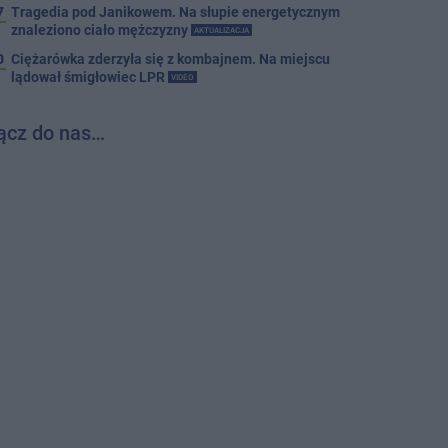
7
Tragedia pod Janikowem. Na słupie energetycznym
znaleziono ciało mężczyzny
AKTUALIZACJA
0
Ciężarówka zderzyła się z kombajnem. Na miejscu
lądował śmigłowiec LPR
VIDEO
ącz do nas…