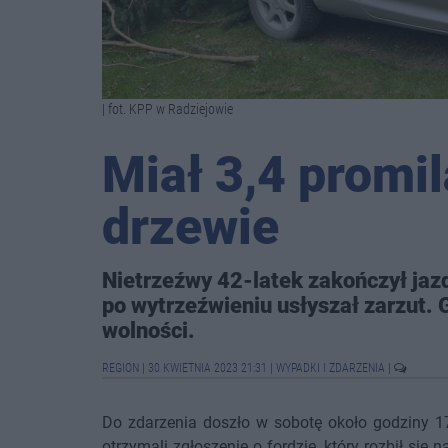
| fot. KPP w Radziejowie
Miał 3,4 promi
drzewie
Nietrzeźwy 42-latek zakończył jazd
po wytrzeźwieniu usłyszał zarzut. 
wolności.
REGION
|
30 KWIETNIA 2023 21:31
|
WYPADKI I ZDARZENIA
|
Do zdarzenia doszło w sobotę około godziny 17
otrzymali zgłoszenie o fordzie, który rozbił się 