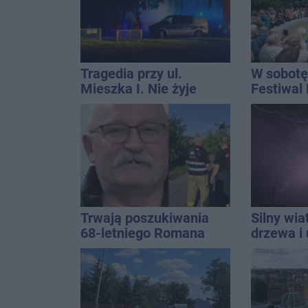
Tragedia przy ul.
W sobotę
Mieszka I. Nie żyje
Festiwal
osoba, która wypadła z
czwartego piętra
Trwają poszukiwania
Silny wia
68-letniego Romana
drzewa i 
Kucały
dach. To 
ostrzeże