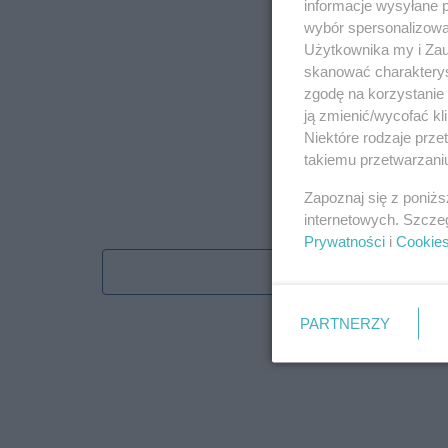
informacje wysyłane 
wybór spersonalizowan
Użytkownika my i Zau
skanować charakterys
zgodę na korzystanie 
ją zmienić/wycofać kl
Niektóre rodzaje prz
takiemu przetwarzaniu
Zapoznaj się z poniż
internetowych. Szcze
Prywatności
i
Cookie
Obserwu
PARTNERZY