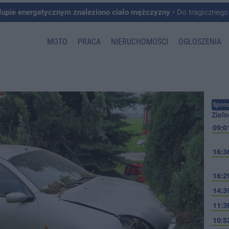
łupie energetycznym znaleziono ciało mężczyzny
• Do tragicznego zdarzenia doszło w 
MOTO
PRACA
NIERUCHOMOŚCI
OGŁOSZENIA
Spons
Zieln
09:0
16:3
16:2
14:3
11:3
10:5