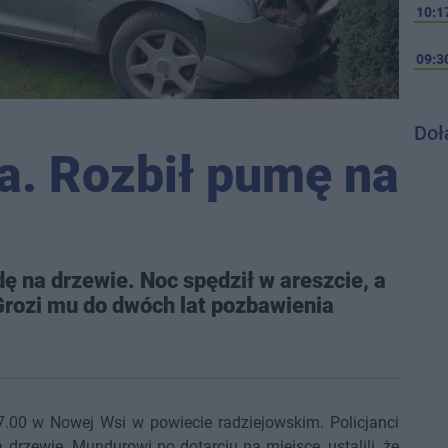
10:1
09:3
Doł
la. Rozbił pumę na
ę na drzewie. Noc spędził w areszcie, a
Grozi mu do dwóch lat pozbawienia
.00 w Nowej Wsi w powiecie radziejowskim. Policjanci
na drzewie. Mundurowi po dotarciu na miejsce, ustalili, że