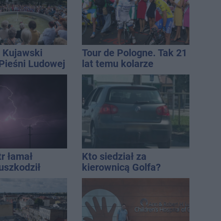
 Kujawski
Tour de Pologne. Tak 21
 Pieśni Ludowej
lat temu kolarze
startowali z
Inowrocławia
tr łamał
Kto siedział za
uszkodził
kierownicą Golfa?
nie koniec
Kierowca zbiegł po
ń
kolizji