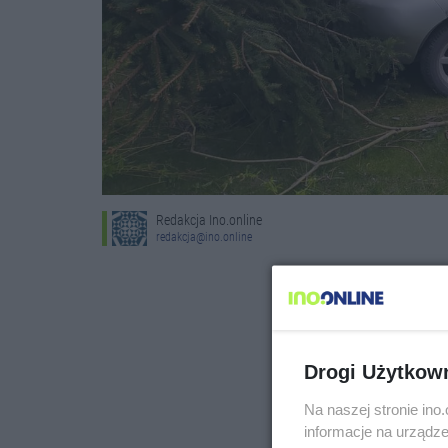
Redakcja Ino.online
redakcja@ino.online
Drogi Użytkow
Na naszej stronie in
informacje na urządze