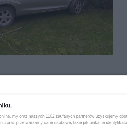
niku,
o.online, my oraz naszych 1162 zaufanych partnerów uzyskujemy dos
niu oraz przetwarzamy dane osobowe, takie jak unikalne identyfikat