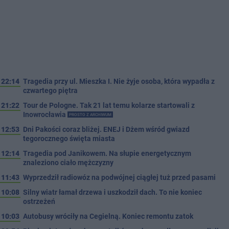
22:14
Tragedia przy ul. Mieszka I. Nie żyje osoba, która wypadła z
czwartego piętra
21:22
Tour de Pologne. Tak 21 lat temu kolarze startowali z
Inowrocławia
PROSTO Z ARCHIWUM
12:53
Dni Pakości coraz bliżej. ENEJ i Dżem wśród gwiazd
tegorocznego święta miasta
12:14
Tragedia pod Janikowem. Na słupie energetycznym
znaleziono ciało mężczyzny
11:43
Wyprzedził radiowóz na podwójnej ciągłej tuż przed pasami
10:08
Silny wiatr łamał drzewa i uszkodził dach. To nie koniec
ostrzeżeń
10:03
Autobusy wróciły na Cegielną. Koniec remontu zatok