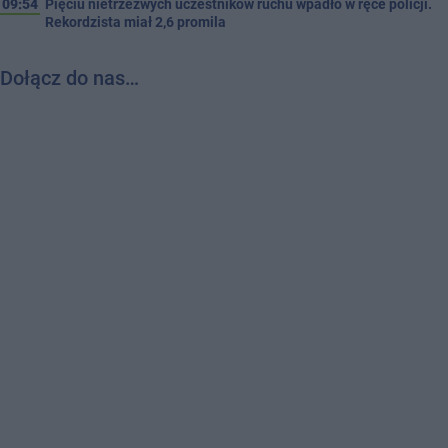
09:54
Pięciu nietrzeźwych uczestników ruchu wpadło w ręce policji.
Rekordzista miał 2,6 promila
Dołącz do nas…