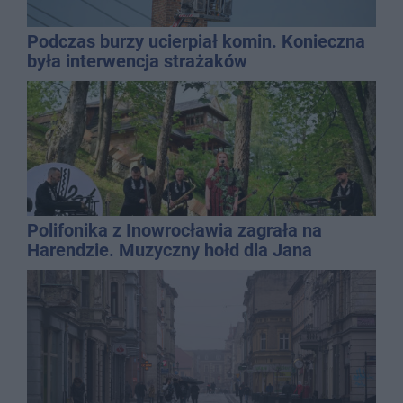
Podczas burzy ucierpiał komin. Konieczna
była interwencja strażaków
Polifonika z Inowrocławia zagrała na
Harendzie. Muzyczny hołd dla Jana
Kasprowicza