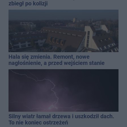
zbiegł po kolizji
Hala się zmienia. Remont, nowe
nagłośnienie, a przed wejściem stanie
QEMETICA ARENA
Silny wiatr łamał drzewa i uszkodził dach.
To nie koniec ostrzeżeń