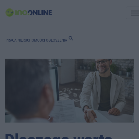
men
search
PRACA
NIERUCHOMOŚCI
OGŁOSZENIA