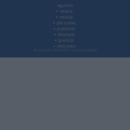
regulamin
reklama
redakcja
pliki cookies
prywatność
reklamacje
gowork.pl
oferty pracy
© copyright 2000-2026 Ino-online Media