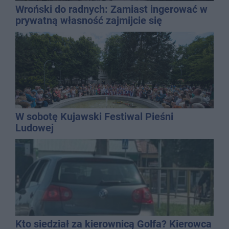
Wroński do radnych: Zamiast ingerować w
prywatną własność zajmijcie się
gospodarką
W sobotę Kujawski Festiwal Pieśni
Ludowej
Kto siedział za kierownicą Golfa? Kierowca