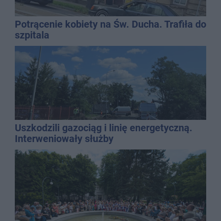
Potrącenie kobiety na Św. Ducha. Trafiła do
szpitala
Uszkodzili gazociąg i linię energetyczną.
Interweniowały służby