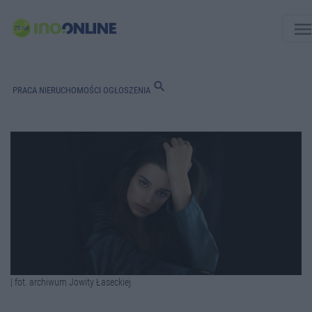
men
search
PRACA
NIERUCHOMOŚCI
OGŁOSZENIA
| fot. archiwum Jowity Łaseckiej