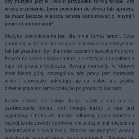
Czy muzyka jest w Twoim przypadku formą terapii, czy
wręcz przeciwnie, bywa powodem do stresu lub sprawia,
że masz jeszcze większą ochotę konkurować z innymi i
gonić za marzeniami?
Muzyka zdecydowanie jest dla mnie formą terapii. Czas
pandemii, w którym nie mogłam realizować się muzycznie,
tak jak przedtem, był dla mnie czasem niezwykle trudnym.
Powrót na scenę uświadomił mi, ile szczęścia i spełnienia
daje mi praca artystyczna. Bywają momenty, w których
stres bierze górę, szczególnie, gdy pracy jest naprawdę
wiele i obowiązki nakładają się na siebie, ale zwykle
dzielnie stawiam temu czoła, bo po prostu to kocham.
Każdy artysta ma swoją drogę, każdy z nas ma do
zaoferowania światu coś innego, każdy z nas jest
wyjątkowy i trafia do innego odbiorcy, praca twórcza i
rozwój to nie zawody sportowe, nie widzę w niej miejsca na
konkurowanie i rywalizację. Staram się podążać własną
ścieżką nie zwracać uwagi na opinie innych. Otaczam się