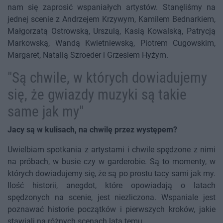
nam się zaprosić wspaniałych artystów. Stanęliśmy na
jednej scenie z Andrzejem Krzywym, Kamilem Bednarkiem,
Małgorzatą Ostrowską, Urszulą, Kasią Kowalską, Patrycją
Markowską, Wandą Kwietniewską, Piotrem Cugowskim,
Margaret, Natalią Szroeder i Grzesiem Hyżym.
"Są chwile, w których dowiadujemy
się, że gwiazdy muzyki są takie
same jak my"
Jacy są w kulisach, na chwilę przez występem?
Uwielbiam spotkania z artystami i chwile spędzone z nimi
na próbach, w busie czy w garderobie. Są to momenty, w
których dowiadujemy się, że są po prostu tacy sami jak my.
Ilość historii, anegdot, które opowiadają o latach
spędzonych na scenie, jest niezliczona. Wspaniale jest
poznawać historie początków i pierwszych kroków, jakie
stawiali na różnych scenach lata temu.