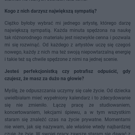
Kogo z nich darzysz największą sympatią?
Ciężko byłoby wybrać mi jednego artystę, którego darzę
największą sympatią. Każda minuta spędzona na naukę
tak różnorodnego materiału jest niezwykle cenna i pozwala
mi się rozwinąć. Od każdego z artystów uczę się czegoś
nowego, każdy z nich ma też swoją niepowtarzalną energię
i takie też są chwile spędzone z nimi na jednej scenie.
Jesteś perfekcjonistką czy potrafisz odpuścić, gdy
czujesz, że masz za dużo na głowie?
Myślę, że odpuszczania uczymy się całe życie. Od dziecka
uwielbiałam mieć wypełniony kalendarz i to zdecydowanie
się nie zmieniło. Łączę pracę ze studiowaniem,
koncertowaniem, lekcjami śpiewu, a w tym wszystkim
staram się znaleźć czas na życie prywatne. Momentami
nie wiem, jak się nazywam, ale właśnie wtedy najbardziej
czuję, że żyję. W swojej pracy zawsze staram się dawać z