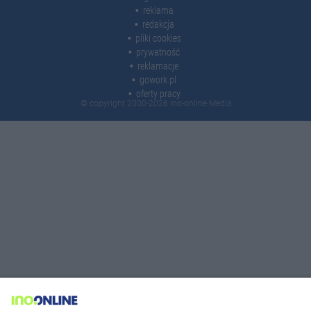
reklama
redakcja
pliki cookies
prywatność
reklamacje
gowork.pl
oferty pracy
© copyright 2000-2026 Ino-online Media