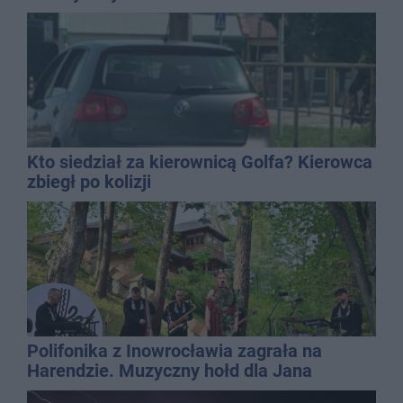
Kto siedział za kierownicą Golfa? Kierowca
zbiegł po kolizji
Polifonika z Inowrocławia zagrała na
Harendzie. Muzyczny hołd dla Jana
Kasprowicza