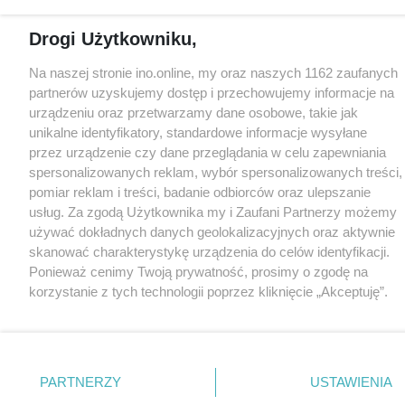
Drogi Użytkowniku,
Na naszej stronie ino.online, my oraz naszych 1162 zaufanych
partnerów uzyskujemy dostęp i przechowujemy informacje na
urządzeniu oraz przetwarzamy dane osobowe, takie jak
unikalne identyfikatory, standardowe informacje wysyłane
przez urządzenie czy dane przeglądania w celu zapewniania
spersonalizowanych reklam, wybór spersonalizowanych treści,
pomiar reklam i treści, badanie odbiorców oraz ulepszanie
usług. Za zgodą Użytkownika my i Zaufani Partnerzy możemy
używać dokładnych danych geolokalizacyjnych oraz aktywnie
skanować charakterystykę urządzenia do celów identyfikacji.
Ponieważ cenimy Twoją prywatność, prosimy o zgodę na
korzystanie z tych technologii poprzez kliknięcie „Akceptuję”.
Zgoda jest dobrowolna i zawsze możesz ją zmienić/wycofać
klikając przycisk ustawień prywatności znajdujący się w lewym
dolnym rogu strony
. Niektóre rodzaje przetwarzania danych
nie wymagają zgody użytkownika, ale masz prawo sprzeciwić
PARTNERZY
USTAWIENIA
się takiemu przetwarzaniu. Preferencje będą miały