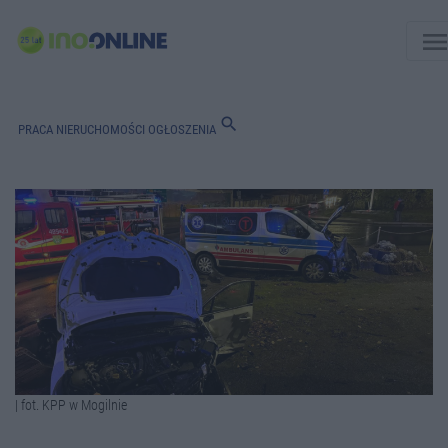
men
search
PRACA
NIERUCHOMOŚCI
OGŁOSZENIA
| fot. KPP w Mogilnie