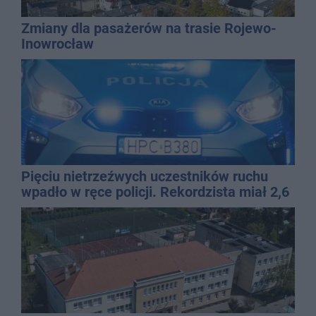
Zmiany dla pasażerów na trasie Rojewo-
Inowrocław
Pięciu nietrzeźwych uczestników ruchu
wpadło w ręce policji. Rekordzista miał 2,6
promila