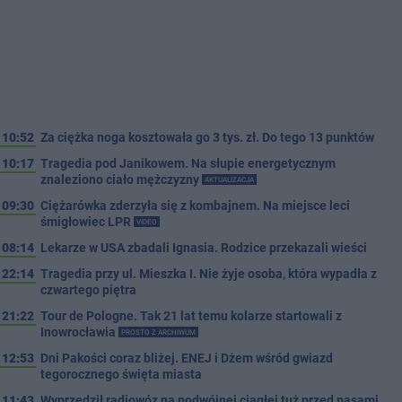
10:52
Za ciężka noga kosztowała go 3 tys. zł. Do tego 13 punktów
10:17
Tragedia pod Janikowem. Na słupie energetycznym
znaleziono ciało mężczyzny
AKTUALIZACJA
09:30
Ciężarówka zderzyła się z kombajnem. Na miejsce leci
śmigłowiec LPR
VIDEO
08:14
Lekarze w USA zbadali Ignasia. Rodzice przekazali wieści
22:14
Tragedia przy ul. Mieszka I. Nie żyje osoba, która wypadła z
czwartego piętra
21:22
Tour de Pologne. Tak 21 lat temu kolarze startowali z
Inowrocławia
PROSTO Z ARCHIWUM
12:53
Dni Pakości coraz bliżej. ENEJ i Dżem wśród gwiazd
tegorocznego święta miasta
11:43
Wyprzedził radiowóz na podwójnej ciągłej tuż przed pasami