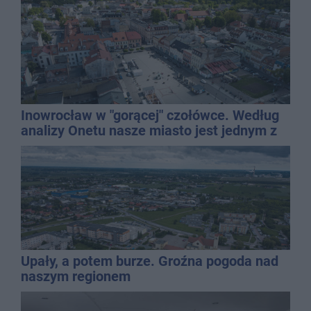
Inowrocław w "gorącej" czołówce. Według
analizy Onetu nasze miasto jest jednym z
najbardziej narażonych na upały
Upały, a potem burze. Groźna pogoda nad
naszym regionem