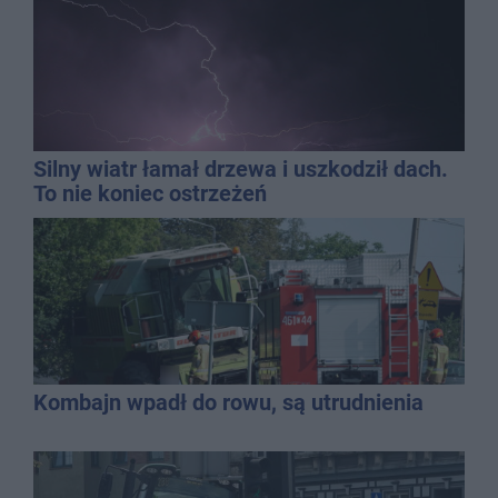
Silny wiatr łamał drzewa i uszkodził dach.
To nie koniec ostrzeżeń
Kombajn wpadł do rowu, są utrudnienia