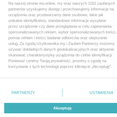
Na naszej stronie ino.online, my oraz naszych 1162 zaufanych
partnerów uzyskujemy dostęp i przechowujemy informacje na
urządzeniu oraz przetwarzamy dane osobowe, takie jak
unikalne identyfikatory, standardowe informacje wysyłane
przez urządzenie czy dane przeglądania w celu zapewniania
spersonalizowanych reklam, wybór spersonalizowanych treści,
pomiar reklam i treści, badanie odbiorców oraz ulepszanie
usług. Za zgodą Użytkownika my i Zaufani Partnerzy możemy
używać dokładnych danych geolokalizacyjnych oraz aktywnie
skanować charakterystykę urządzenia do celów identyfikacji.
Ponieważ cenimy Twoją prywatność, prosimy o zgodę na
korzystanie z tych technologii poprzez kliknięcie „Akceptuję”.
Zgoda jest dobrowolna i zawsze możesz ją zmienić/wycofać
klikając przycisk ustawień prywatności znajdujący się w lewym
dolnym rogu strony
. Niektóre rodzaje przetwarzania danych
nie wymagają zgody użytkownika, ale masz prawo sprzeciwić
PARTNERZY
USTAWIENIA
się takiemu przetwarzaniu. Preferencje będą miały
zastosowania tylko na tej witrynie.
Akceptuję
Zapoznaj się z poniższymi informacjami, abyś mógł świadomie
i komfortowo korzystać z naszych serwisów internetowych.