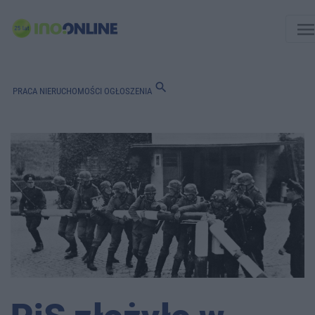
men
search
PRACA
NIERUCHOMOŚCI
OGŁOSZENIA