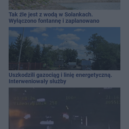
Tak źle jest z wodą w Solankach.
Wyłączono fontannę i zaplanowano
dolewkę
Uszkodzili gazociąg i linię energetyczną.
Interweniowały służby