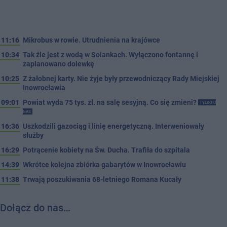
11:16
Mikrobus w rowie. Utrudnienia na krajówce
10:34
Tak źle jest z wodą w Solankach. Wyłączono fontannę i
zaplanowano dolewkę
10:25
Z żałobnej karty. Nie żyje były przewodniczący Rady Miejskiej
Inowrocławia
09:01
Powiat wyda 75 tys. zł. na salę sesyjną. Co się zmieni?
TYLKO U
NAS
16:36
Uszkodzili gazociąg i linię energetyczną. Interweniowały
służby
16:29
Potrącenie kobiety na Św. Ducha. Trafiła do szpitala
14:39
Wkrótce kolejna zbiórka gabarytów w Inowrocławiu
11:38
Trwają poszukiwania 68-letniego Romana Kucały
Dołącz do nas…