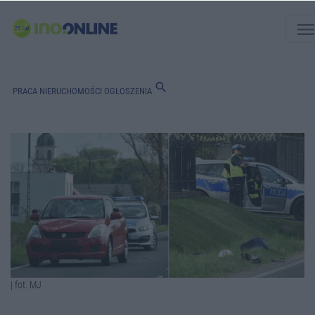
men
search
PRACA
NIERUCHOMOŚCI
OGŁOSZENIA
| fot. MJ