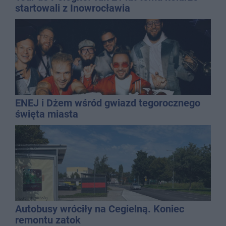
startowali z Inowrocławia
ENEJ i Dżem wśród gwiazd tegorocznego
święta miasta
Autobusy wróciły na Cegielną. Koniec
remontu zatok