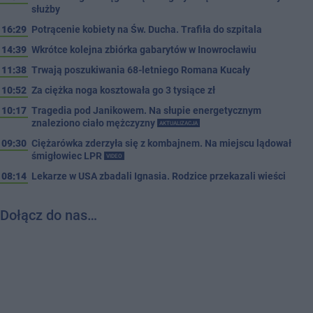
służby
16:29
Potrącenie kobiety na Św. Ducha. Trafiła do szpitala
14:39
Wkrótce kolejna zbiórka gabarytów w Inowrocławiu
11:38
Trwają poszukiwania 68-letniego Romana Kucały
10:52
Za ciężka noga kosztowała go 3 tysiące zł
10:17
Tragedia pod Janikowem. Na słupie energetycznym
znaleziono ciało mężczyzny
AKTUALIZACJA
09:30
Ciężarówka zderzyła się z kombajnem. Na miejscu lądował
śmigłowiec LPR
VIDEO
08:14
Lekarze w USA zbadali Ignasia. Rodzice przekazali wieści
Dołącz do nas…