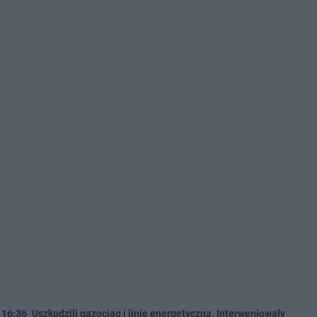
16:36
Uszkodzili gazociąg i linię energetyczną. Interweniowały