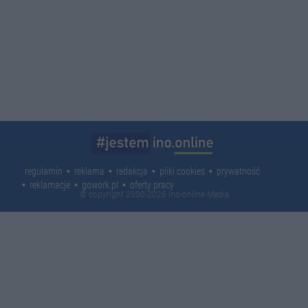
regulamin
reklama
redakcja
pliki cookies
prywatność
reklamacje
gowork.pl
oferty pracy
© copyright 2000-2026 Ino-online Media