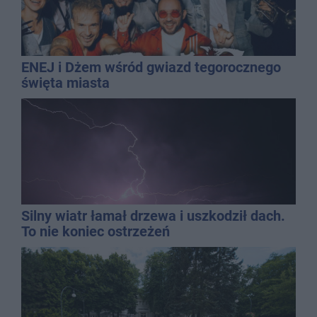
ENEJ i Dżem wśród gwiazd tegorocznego
święta miasta
Silny wiatr łamał drzewa i uszkodził dach.
To nie koniec ostrzeżeń