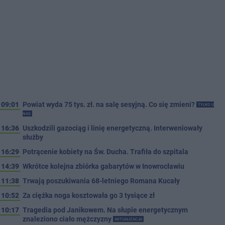
09:01
Powiat wyda 75 tys. zł. na salę sesyjną. Co się zmieni?
TYLKO U
NAS
16:36
Uszkodzili gazociąg i linię energetyczną. Interweniowały
służby
16:29
Potrącenie kobiety na Św. Ducha. Trafiła do szpitala
14:39
Wkrótce kolejna zbiórka gabarytów w Inowrocławiu
11:38
Trwają poszukiwania 68-letniego Romana Kucały
10:52
Za ciężka noga kosztowała go 3 tysiące zł
10:17
Tragedia pod Janikowem. Na słupie energetycznym
znaleziono ciało mężczyzny
AKTUALIZACJA