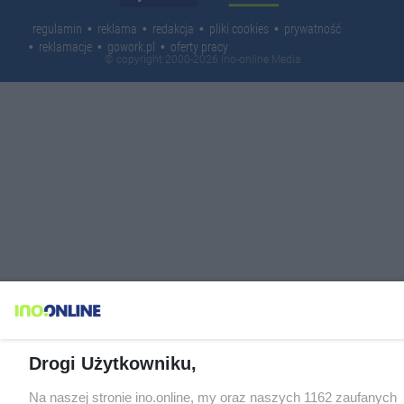
regulamin
reklama
redakcja
pliki cookies
prywatność
reklamacje
gowork.pl
oferty pracy
© copyright 2000-2026 Ino-online Media
Drogi Użytkowniku,
Na naszej stronie ino.online, my oraz naszych 1162 zaufanych