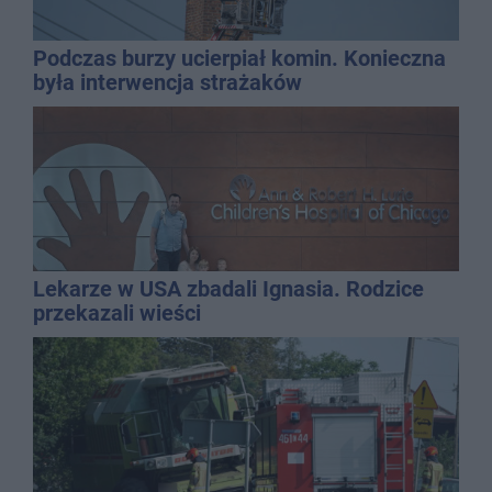
Podczas burzy ucierpiał komin. Konieczna
była interwencja strażaków
Lekarze w USA zbadali Ignasia. Rodzice
przekazali wieści