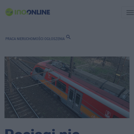
men
search
PRACA
NIERUCHOMOŚCI
OGŁOSZENIA