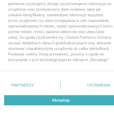
partnerów uzyskujemy dostęp i przechowujemy informacje na
urządzeniu oraz przetwarzamy dane osobowe, takie jak
unikalne identyfikatory, standardowe informacje wysyłane
przez urządzenie czy dane przeglądania w celu zapewniania
spersonalizowanych reklam, wybór spersonalizowanych treści,
pomiar reklam i treści, badanie odbiorców oraz ulepszanie
usług. Za zgodą Użytkownika my i Zaufani Partnerzy możemy
używać dokładnych danych geolokalizacyjnych oraz aktywnie
skanować charakterystykę urządzenia do celów identyfikacji.
Ponieważ cenimy Twoją prywatność, prosimy o zgodę na
korzystanie z tych technologii poprzez kliknięcie „Akceptuję”.
Zgoda jest dobrowolna i zawsze możesz ją zmienić/wycofać
klikając przycisk ustawień prywatności znajdujący się w lewym
dolnym rogu strony
. Niektóre rodzaje przetwarzania danych
nie wymagają zgody użytkownika, ale masz prawo sprzeciwić
PARTNERZY
USTAWIENIA
się takiemu przetwarzaniu. Preferencje będą miały
zastosowania tylko na tej witrynie.
Akceptuję
Zapoznaj się z poniższymi informacjami, abyś mógł świadomie
i komfortowo korzystać z naszych serwisów internetowych.