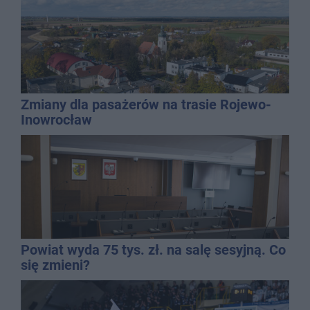
Zmiany dla pasażerów na trasie Rojewo-
Inowrocław
Powiat wyda 75 tys. zł. na salę sesyjną. Co
się zmieni?