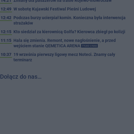
14:21
Zmiany dla pasażerów na trasie Rojewo-Inowrocław
12:49
W sobotę Kujawski Festiwal Pieśni Ludowej
12:42
Podczas burzy ucierpiał komin. Konieczna była interwencja
strażaków
12:15
Kto siedział za kierownicą Golfa? Kierowca zbiegł po kolizji
11:15
Hala się zmienia. Remont, nowe nagłośnienie, a przed
wejściem stanie QEMETICA ARENA
TYLKO U NAS
10:37
19 września pierwszy ligowy mecz Noteci. Znamy cały
terminarz
Dołącz do nas…