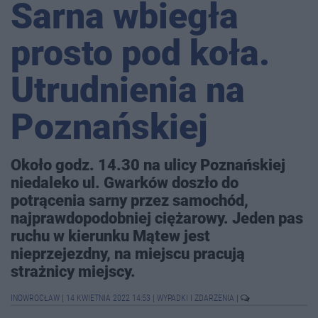
Sarna wbiegła
prosto pod koła.
Utrudnienia na
Poznańskiej
Około godz. 14.30 na ulicy Poznańskiej
niedaleko ul. Gwarków doszło do
potrącenia sarny przez samochód,
najprawdopodobniej ciężarowy. Jeden pas
ruchu w kierunku Mątew jest
nieprzejezdny, na miejscu pracują
strażnicy miejscy.
INOWROCŁAW
|
14 KWIETNIA 2022 14:53
|
WYPADKI I ZDARZENIA
|