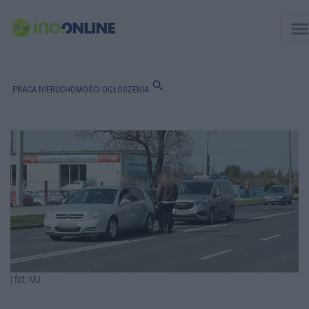
men
search
PRACA
NIERUCHOMOŚCI
OGŁOSZENIA
| fot. MJ