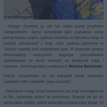
-
Dlatego chrońmy ją, ale też siebie przed przykrymi
następstwami. Sarna europejska jako populacja sarny
polnej bardzo często zajmuje siedliska śródpolne, a więc w
pobliżu zabudowań i dróg. Jako zwierzę płochliwe w
"amoku" wpada pod rozpędzone auta. W obecnym okresie
obserwujemy wzmożone migracje powodowane
wydawaniem na świat młodych na przełomie maja i
czerwca
- informuje lekarz weterynarii,
Wiesław Borkowski
.
Policja przypomina, że od potrąceń może uratować
zwierzęta tylko człowiek i jego czujność.
-
Zwracanie uwagi przez kierowców na znak ostrzegawczy
A-18b „zwierzęta dzikie” to podstawa. Stosuje się go do
oznaczenia miejsc, gdzie zwierzęta przekraczają drogę. To