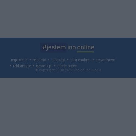
regulamin
reklama
redakcja
pliki cookies
prywatność
reklamacje
gowork.pl
oferty pracy
© copyright 2000-2026 Ino-online Media