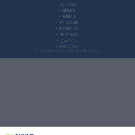
regulamin
reklama
redakcja
pliki cookies
prywatność
reklamacje
gowork.pl
oferty pracy
© copyright 2000-2026 Ino-online Media