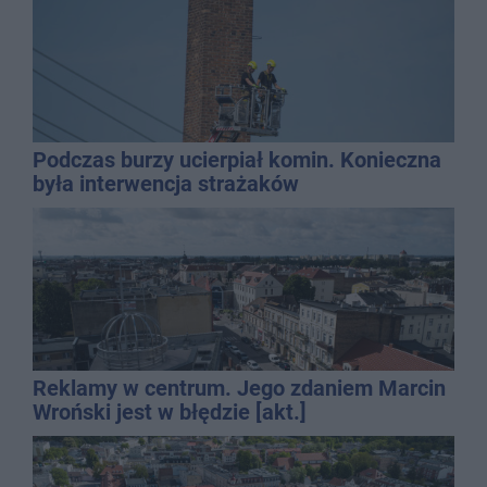
Podczas burzy ucierpiał komin. Konieczna
była interwencja strażaków
Reklamy w centrum. Jego zdaniem Marcin
Wroński jest w błędzie [akt.]