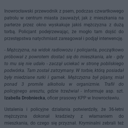
Inowrocławski przewodnik z psem, podczas czwartkowego
patrolu w centrum miasta zauważył, jak z mieszkania na
parterze przez okno wyskakuje jakiś mężczyzna z dużą
torbą. Policjant podejrzewając, że mogło tam dojść do
przestępstwa natychmiast zareagował i podjął interwencję.
-
Mężczyzna, na widok radiowozu i policjanta, początkowo
próbował z powrotem dostać się do mieszkania, ale - gdy
to mu się nie udało - zaczął uciekać w stronę pobliskiego
podwórka. Tam został zatrzymany. W torbie, którą posiadał
były miedziane rurki i garnek. Mężczyzna był pijany, miał
ponad 3 promile alkoholu w organizmie. Trafił do
policyjnego aresztu, gdzie trzeźwiał
- informuje asp. szt.
Izabella Drobniecka
, oficer prasowy KPP w Inowrocławiu.
Ustalenia i policyjne działania potwierdziły, że 36-letni
mężczyzna dokonał kradzieży z włamaniem do
mieszkania, do czego się przyznał. Kryminalni zebrali też