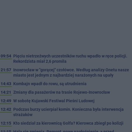
09:54
Pięciu nietrzeźwych uczestników ruchu wpadło w ręce policji.
Rekordzista miał 2,6 promila
21:57
Inowrocław w "gorącej" czołówce. Według analizy Onetu nasze
miasto jest jednym z najbardziej narażonych na upały
14:43
Kombajn wpadł do rowu, są utrudnienia
14:21
Zmiany dla pasażerów na trasie Rojewo-Inowrocław
12:49
W sobotę Kujawski Festiwal Pieśni Ludowej
12:42
Podczas burzy ucierpiał komin. Konieczna była interwencja
strażaków
12:15
Kto siedział za kierownicą Golfa? Kierowca zbiegł po kolizji
11:15
Hala się zmienia. Remont, nowe nagłośnienie, a przed