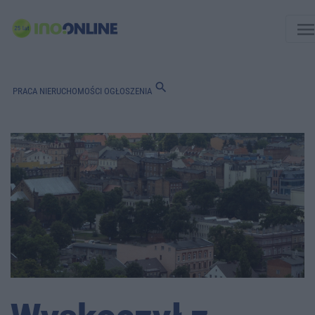
men
search
PRACA
NIERUCHOMOŚCI
OGŁOSZENIA