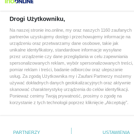
Drogi Użytkowniku,
Na naszej stronie ino.online, my oraz naszych 1160 zaufanych
partnerów uzyskujemy dostęp i przechowujemy informacje na
urządzeniu oraz przetwarzamy dane osobowe, takie jak
unikalne identyfikatory, standardowe informacje wysyłane
przez urządzenie czy dane przeglądania w celu zapewniania
spersonalizowanych reklam, wybór spersonalizowanych treści,
pomiar reklam i treści, badanie odbiorców oraz ulepszanie
usług. Za zgodą Użytkownika my i Zaufani Partnerzy możemy
używać dokładnych danych geolokalizacyjnych oraz aktywnie
skanować charakterystykę urządzenia do celów identyfikacji.
Ponieważ cenimy Twoją prywatność, prosimy o zgodę na
korzystanie z tych technologii poprzez kliknięcie „Akceptuję”.
Zgoda jest dobrowolna i zawsze możesz ją zmienić/wycofać
klikając przycisk ustawień prywatności znajdujący się w lewym
dolnym rogu strony
. Niektóre rodzaje przetwarzania danych
nie wymagają zgody użytkownika, ale masz prawo sprzeciwić
PARTNERZY
USTAWIENIA