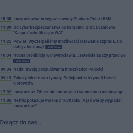
15:05
Inowrocławianin wygrał zawody Pucharu Polski BMX
11:39
Od cyberbezpieczeństwa po karabinki Grot. Uczniowie
"Kaspra" szkolili się w WAT
11:25
Powiat: Wyczerpaliśmy możliwości ratowania szpitala. Co
dalej z lecznicą?
TYLKO U NAS
10:04
Nocna prohibicja w Inowrocławiu. Jesteście za czy przeciw?
TYLKO U NAS
09:34
Nadal trwają poszukiwania mieszkańca Pakości
09:19
Zakazy ich nie zatrzymały. Policjanci zatrzymali trzech
kierowców
17:02
Inowrocław. Zderzenie motocykla i samochodu osobowego
11:36
Netflix pokazuje Polskę z 1670 roku. A jak wtedy wyglądał
Inowrocław?
Dołącz do nas…