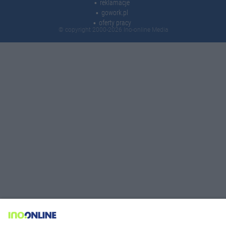
reklamacje
gowork.pl
oferty pracy
© copyright 2000-2026 Ino-online Media