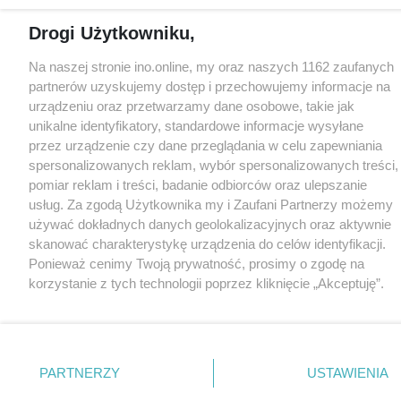
Drogi Użytkowniku,
Na naszej stronie ino.online, my oraz naszych 1162 zaufanych
partnerów uzyskujemy dostęp i przechowujemy informacje na
urządzeniu oraz przetwarzamy dane osobowe, takie jak
unikalne identyfikatory, standardowe informacje wysyłane
przez urządzenie czy dane przeglądania w celu zapewniania
spersonalizowanych reklam, wybór spersonalizowanych treści,
pomiar reklam i treści, badanie odbiorców oraz ulepszanie
usług. Za zgodą Użytkownika my i Zaufani Partnerzy możemy
używać dokładnych danych geolokalizacyjnych oraz aktywnie
skanować charakterystykę urządzenia do celów identyfikacji.
Ponieważ cenimy Twoją prywatność, prosimy o zgodę na
korzystanie z tych technologii poprzez kliknięcie „Akceptuję”.
Zgoda jest dobrowolna i zawsze możesz ją zmienić/wycofać
klikając przycisk ustawień prywatności znajdujący się w lewym
dolnym rogu strony
. Niektóre rodzaje przetwarzania danych
nie wymagają zgody użytkownika, ale masz prawo sprzeciwić
PARTNERZY
USTAWIENIA
się takiemu przetwarzaniu. Preferencje będą miały