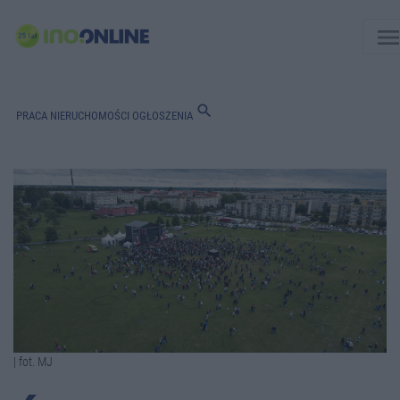
men
search
PRACA
NIERUCHOMOŚCI
OGŁOSZENIA
| fot. MJ