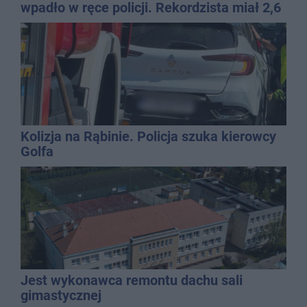
wpadło w ręce policji. Rekordzista miał 2,6
promila
Kolizja na Rąbinie. Policja szuka kierowcy
Golfa
Jest wykonawca remontu dachu sali
gimastycznej