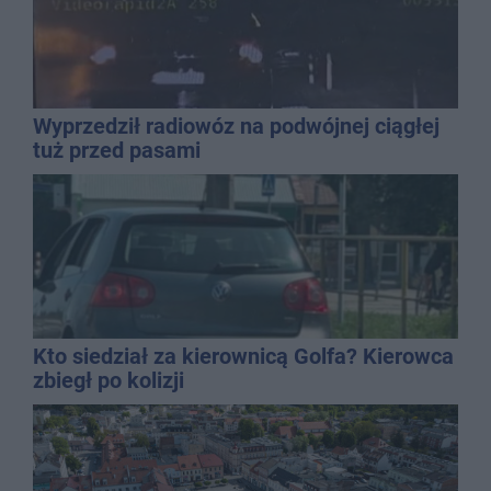
Wyprzedził radiowóz na podwójnej ciągłej
tuż przed pasami
Kto siedział za kierownicą Golfa? Kierowca
zbiegł po kolizji