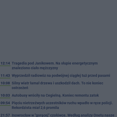
12:14
Tragedia pod Janikowem. Na słupie energetycznym
znaleziono ciało mężczyzny
11:43
Wyprzedził radiowóz na podwójnej ciągłej tuż przed pasami
10:08
Silny wiatr łamał drzewa i uszkodził dach. To nie koniec
ostrzeżeń
10:03
Autobusy wróciły na Cegielną. Koniec remontu zatok
09:54
Pięciu nietrzeźwych uczestników ruchu wpadło w ręce policji.
Rekordzista miał 2,6 promila
21:57
Inowrocław w "gorącej" czołówce. Według analizy Onetu nasze