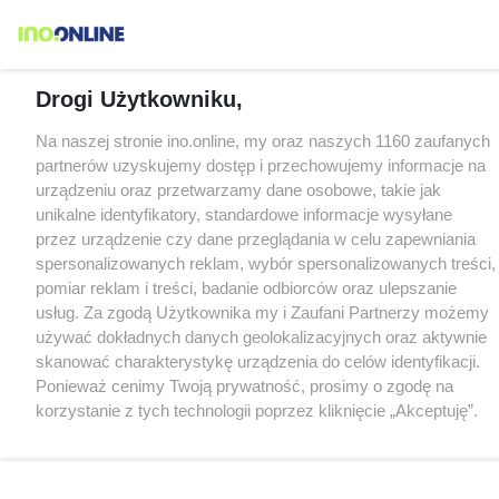
Drogi Użytkowniku,
Na naszej stronie ino.online, my oraz naszych 1160 zaufanych
partnerów uzyskujemy dostęp i przechowujemy informacje na
urządzeniu oraz przetwarzamy dane osobowe, takie jak
unikalne identyfikatory, standardowe informacje wysyłane
przez urządzenie czy dane przeglądania w celu zapewniania
spersonalizowanych reklam, wybór spersonalizowanych treści,
pomiar reklam i treści, badanie odbiorców oraz ulepszanie
usług. Za zgodą Użytkownika my i Zaufani Partnerzy możemy
używać dokładnych danych geolokalizacyjnych oraz aktywnie
skanować charakterystykę urządzenia do celów identyfikacji.
Ponieważ cenimy Twoją prywatność, prosimy o zgodę na
korzystanie z tych technologii poprzez kliknięcie „Akceptuję”.
Zgoda jest dobrowolna i zawsze możesz ją zmienić/wycofać
klikając przycisk ustawień prywatności znajdujący się w lewym
dolnym rogu strony
. Niektóre rodzaje przetwarzania danych