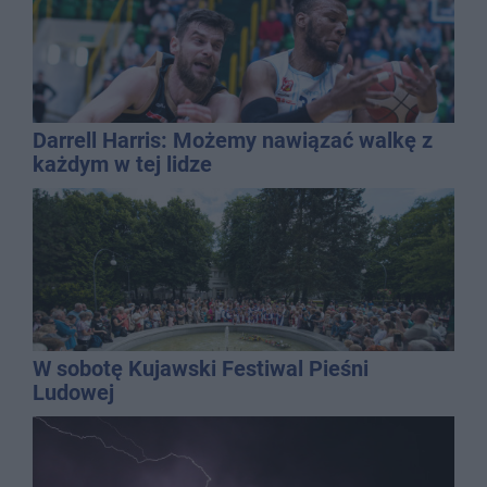
Darrell Harris: Możemy nawiązać walkę z
każdym w tej lidze
W sobotę Kujawski Festiwal Pieśni
Ludowej