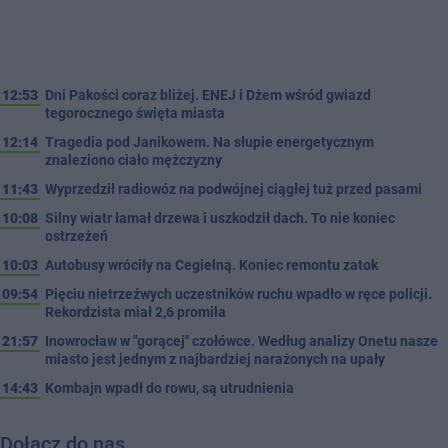
12:53
Dni Pakości coraz bliżej. ENEJ i Dżem wśród gwiazd
tegorocznego święta miasta
12:14
Tragedia pod Janikowem. Na słupie energetycznym
znaleziono ciało mężczyzny
11:43
Wyprzedził radiowóz na podwójnej ciągłej tuż przed pasami
10:08
Silny wiatr łamał drzewa i uszkodził dach. To nie koniec
ostrzeżeń
10:03
Autobusy wróciły na Cegielną. Koniec remontu zatok
09:54
Pięciu nietrzeźwych uczestników ruchu wpadło w ręce policji.
Rekordzista miał 2,6 promila
21:57
Inowrocław w "gorącej" czołówce. Według analizy Onetu nasze
miasto jest jednym z najbardziej narażonych na upały
14:43
Kombajn wpadł do rowu, są utrudnienia
Dołącz do nas…