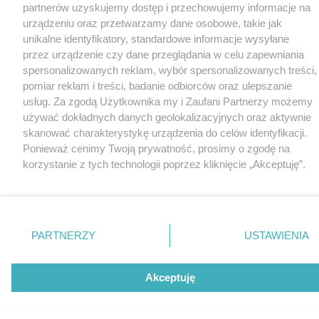
partnerów uzyskujemy dostęp i przechowujemy informacje na
urządzeniu oraz przetwarzamy dane osobowe, takie jak
unikalne identyfikatory, standardowe informacje wysyłane
przez urządzenie czy dane przeglądania w celu zapewniania
spersonalizowanych reklam, wybór spersonalizowanych treści,
pomiar reklam i treści, badanie odbiorców oraz ulepszanie
usług. Za zgodą Użytkownika my i Zaufani Partnerzy możemy
używać dokładnych danych geolokalizacyjnych oraz aktywnie
skanować charakterystykę urządzenia do celów identyfikacji.
Ponieważ cenimy Twoją prywatność, prosimy o zgodę na
korzystanie z tych technologii poprzez kliknięcie „Akceptuję”.
Zgoda jest dobrowolna i zawsze możesz ją zmienić/wycofać
klikając przycisk ustawień prywatności znajdujący się w lewym
dolnym rogu strony
. Niektóre rodzaje przetwarzania danych
nie wymagają zgody użytkownika, ale masz prawo sprzeciwić
PARTNERZY
USTAWIENIA
się takiemu przetwarzaniu. Preferencje będą miały
zastosowania tylko na tej witrynie.
Akceptuję
Zapoznaj się z poniższymi informacjami, abyś mógł świadomie
i komfortowo korzystać z naszych serwisów internetowych.
Szczegółowe informacje dotyczące przetwarzania Twoich