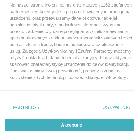
Na naszej stronie ino.online, my oraz naszych 1162 zaufanych
partnerów uzyskujemy dostęp i przechowujemy informacje na
urządzeniu oraz przetwarzamy dane osobowe, takie jak
unikalne identyfikatory, standardowe informacje wysyłane
przez urządzenie czy dane przeglądania w celu zapewniania
spersonalizowanych reklam, wybór spersonalizowanych treści,
pomiar reklam i treści, badanie odbiorców oraz ulepszanie
usług. Za zgodą Użytkownika my i Zaufani Partnerzy możemy
używać dokładnych danych geolokalizacyjnych oraz aktywnie
skanować charakterystykę urządzenia do celów identyfikacji.
Ponieważ cenimy Twoją prywatność, prosimy o zgodę na
korzystanie z tych technologii poprzez kliknięcie „Akceptuję”.
Zgoda jest dobrowolna i zawsze możesz ją zmienić/wycofać
klikając przycisk ustawień prywatności znajdujący się w lewym
dolnym rogu strony
. Niektóre rodzaje przetwarzania danych
nie wymagają zgody użytkownika, ale masz prawo sprzeciwić
PARTNERZY
USTAWIENIA
się takiemu przetwarzaniu. Preferencje będą miały
zastosowania tylko na tej witrynie.
Akceptuję
Zapoznaj się z poniższymi informacjami, abyś mógł świadomie