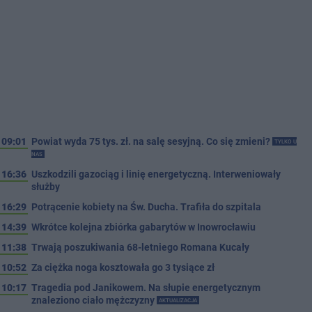
09:01
Powiat wyda 75 tys. zł. na salę sesyjną. Co się zmieni?
TYLKO U
NAS
16:36
Uszkodzili gazociąg i linię energetyczną. Interweniowały
służby
16:29
Potrącenie kobiety na Św. Ducha. Trafiła do szpitala
14:39
Wkrótce kolejna zbiórka gabarytów w Inowrocławiu
11:38
Trwają poszukiwania 68-letniego Romana Kucały
10:52
Za ciężka noga kosztowała go 3 tysiące zł
10:17
Tragedia pod Janikowem. Na słupie energetycznym
znaleziono ciało mężczyzny
AKTUALIZACJA