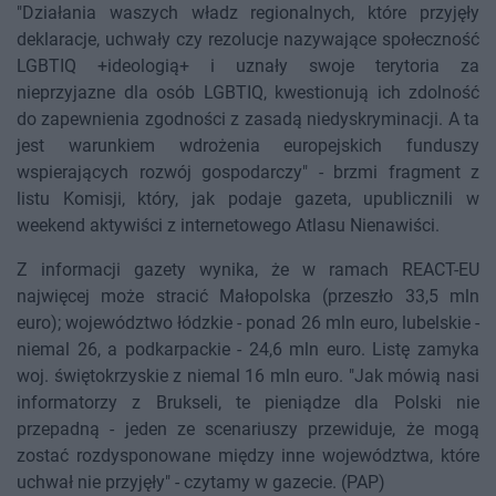
"Działania waszych władz regionalnych, które przyjęły
deklaracje, uchwały czy rezolucje nazywające społeczność
LGBTIQ +ideologią+ i uznały swoje terytoria za
nieprzyjazne dla osób LGBTIQ, kwestionują ich zdolność
do zapewnienia zgodności z zasadą niedyskryminacji. A ta
jest warunkiem wdrożenia europejskich funduszy
wspierających rozwój gospodarczy" - brzmi fragment z
listu Komisji, który, jak podaje gazeta, upublicznili w
weekend aktywiści z internetowego Atlasu Nienawiści.
Z informacji gazety wynika, że w ramach REACT-EU
najwięcej może stracić Małopolska (przeszło 33,5 mln
euro); województwo łódzkie - ponad 26 mln euro, lubelskie -
niemal 26, a podkarpackie - 24,6 mln euro. Listę zamyka
woj. świętokrzyskie z niemal 16 mln euro. "Jak mówią nasi
informatorzy z Brukseli, te pieniądze dla Polski nie
przepadną - jeden ze scenariuszy przewiduje, że mogą
zostać rozdysponowane między inne województwa, które
uchwał nie przyjęły" - czytamy w gazecie. (PAP)