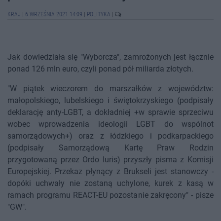
KRAJ
|
6 WRZEŚNIA 2021 14:09
|
POLITYKA
|
Jak dowiedziała się "Wyborcza", zamrożonych jest łącznie
ponad 126 mln euro, czyli ponad pół miliarda złotych.
"W piątek wieczorem do marszałków z województw:
małopolskiego, lubelskiego i świętokrzyskiego (podpisały
deklarację anty-LGBT, a dokładniej +w sprawie sprzeciwu
wobec wprowadzenia ideologii LGBT do wspólnot
samorządowych+) oraz z łódzkiego i podkarpackiego
(podpisały Samorządową Kartę Praw Rodzin
przygotowaną przez Ordo Iuris) przyszły pisma z Komisji
Europejskiej. Przekaz płynący z Brukseli jest stanowczy -
dopóki uchwały nie zostaną uchylone, kurek z kasą w
ramach programu REACT-EU pozostanie zakręcony" - pisze
"GW".