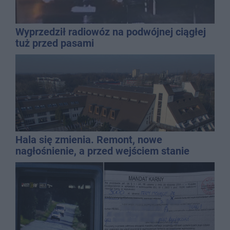
Wyprzedził radiowóz na podwójnej ciągłej
tuż przed pasami
Hala się zmienia. Remont, nowe
nagłośnienie, a przed wejściem stanie
QEMETICA ARENA