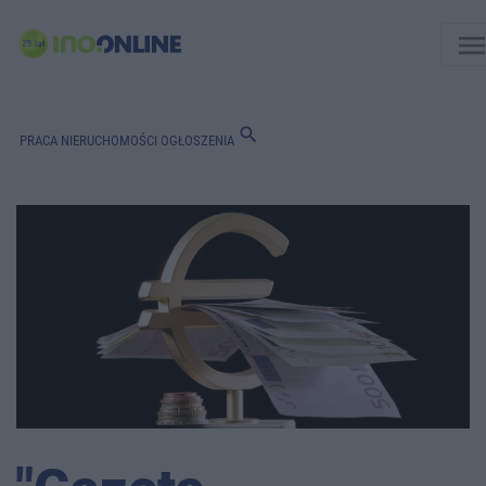
men
search
PRACA
NIERUCHOMOŚCI
OGŁOSZENIA