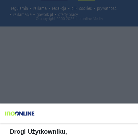
regulamin
reklama
redakcja
pliki cookies
prywatność
reklamacje
gowork.pl
oferty pracy
© copyright 2000-2026 Ino-online Media
Drogi Użytkowniku,