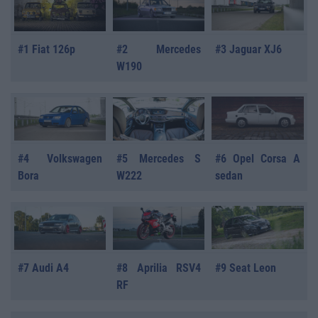
#1 Fiat 126p
#2 Mercedes
#3 Jaguar XJ6
W190
#4 Volkswagen
#5 Mercedes S
#6 Opel Corsa A
Bora
W222
sedan
#7 Audi A4
#8 Aprilia RSV4
#9 Seat Leon
RF