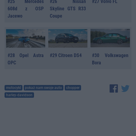
#25 Mercedes
#26 Nissan
#27 Volvo FL
608d z OSP
Skyline GTS R33
Jacewo
Coupe
#28 Opel Astra
#29 Citroen DS4
#30 Volkswagen
OPC
Bora
motocykl
pokaż nam swoje auto
chopper
harley-davidson