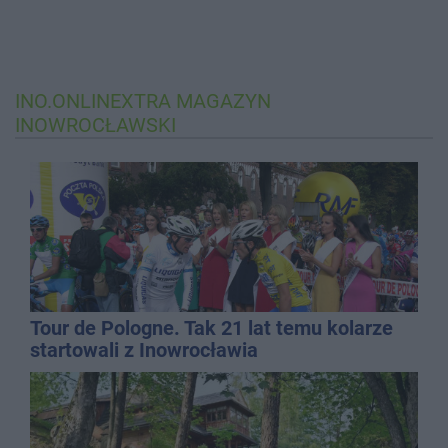
INO.ONLINEXTRA
MAGAZYN
INOWROCŁAWSKI
Tour de Pologne. Tak 21 lat temu kolarze
startowali z Inowrocławia