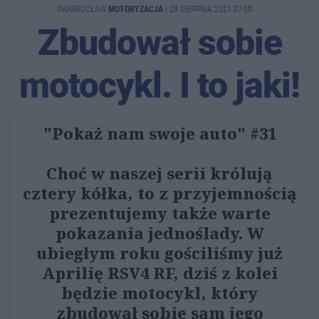
INOWROCŁAW
MOTORYZACJA
|
29 SIERPNIA 2021 07:00
Zbudował sobie
motocykl. I to jaki!
"Pokaż nam swoje auto" #31
Choć w naszej serii królują
cztery kółka, to z przyjemnością
prezentujemy także warte
pokazania jednoślady. W
ubiegłym roku gościliśmy już
Aprilię RSV4 RF, dziś z kolei
będzie motocykl, który
zbudował sobie sam jego