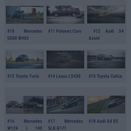
#10 Mercedes
#11 Polonez Caro
#12 Audi S4
G500 W463
Avant
#13 Toyota Yaris
#14 Lexus LS430
#15 Toyota Celica
#16 Mercedes
#17 Mercedes
#18 Audi A4 B5
W124 i 140
SLK R171