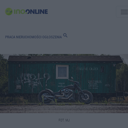
men
search
PRACA
NIERUCHOMOŚCI
OGŁOSZENIA
FOT. MJ