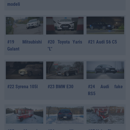
modeli
#19 Mitsubishi
#20 Toyota Yaris
#21 Audi S6 C5
Galant
"L"
#22 Syrena 105l
#23 BMW E30
#24 Audi fake
RS5