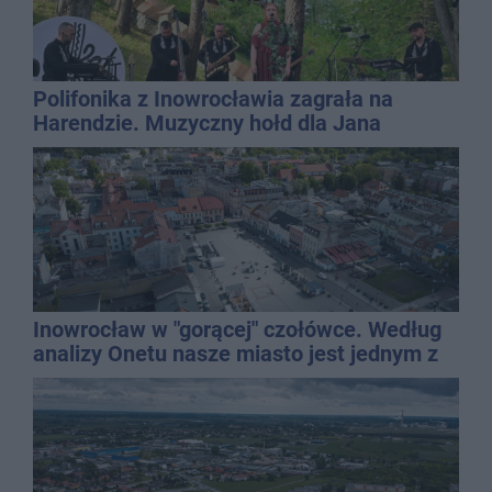
Polifonika z Inowrocławia zagrała na
Harendzie. Muzyczny hołd dla Jana
Kasprowicza
Inowrocław w "gorącej" czołówce. Według
analizy Onetu nasze miasto jest jednym z
najbardziej narażonych na upały