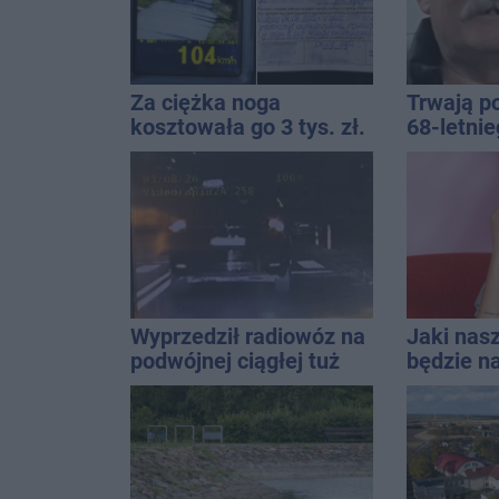
Za ciężka noga
Trwają p
kosztowała go 3 tys. zł.
68-letni
Do tego 13 punktów
Kucały
Wyprzedził radiowóz na
Jaki nas
podwójnej ciągłej tuż
będzie na
przed pasami
uniwersa
które pas
stylizacji