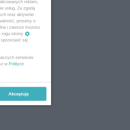
alizowanych reklam,
ie usług. Za zgodą
ych oraz aktywnie
watność, prosimy o
wolna i zawsze możesz
m rogu strony
.
sprzeciwić się
 naszych serwisów
esz w
Polityce
Akceptuję