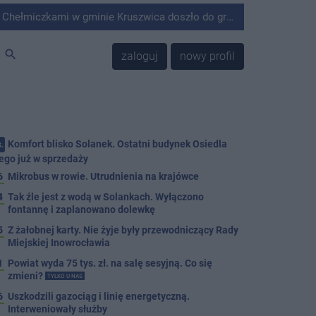
minie Kruszwica doszło do groźnie wyglądającego zdarzenia.
search
zaloguj
nowy profil
Komfort blisko Solanek. Ostatni budynek Osiedla
.
ego już w sprzedaży
6
Mikrobus w rowie. Utrudnienia na krajówce
4
Tak źle jest z wodą w Solankach. Wyłączono
fontannę i zaplanowano dolewkę
5
Z żałobnej karty. Nie żyje były przewodniczący Rady
Miejskiej Inowrocławia
1
Powiat wyda 75 tys. zł. na salę sesyjną. Co się
zmieni?
TYLKO U NAS
6
Uszkodzili gazociąg i linię energetyczną.
Interweniowały służby