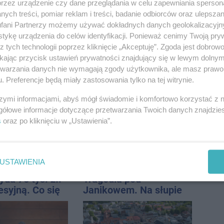
przez urządzenie czy dane przeglądania w celu zapewniania sperson
ych treści, pomiar reklam i treści, badanie odbiorców oraz ulepszan
fani Partnerzy możemy używać dokładnych danych geolokalizacyjn
tykę urządzenia do celów identyfikacji. Ponieważ cenimy Twoją pry
z tych technologii poprzez kliknięcie „Akceptuję”. Zgoda jest dobro
ikając przycisk ustawień prywatności znajdujący się w lewym dolny
etwarzania danych nie wymagają zgody użytkownika, ale masz prawo 
kolejna zbiórka
W sobotę Kujawski
. Preferencje będą miały zastosowania tylko na tej witrynie.
ów w
Festiwal Pieśni Ludowej
awiu
szymi informacjami, abyś mógł świadomie i komfortowo korzystać z
gółowe informacje dotyczące przetwarzania Twoich danych znajdzi
s
oraz po kliknięciu w „Ustawienia”.
USTAWIENIA
da 75 tys. zł.
Tragedia pod
esyjną. Co się
Janikowem. Na słupie
energetycznym
znaleziono ciało
mężczyzny