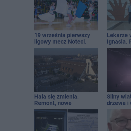
19 września pierwszy
Lekarze 
ligowy mecz Noteci.
Ignasia.
Znamy cały terminarz
przekazal
Hala się zmienia.
Silny wia
Remont, nowe
drzewa i 
nagłośnienie, a przed
dach. To 
wejściem stanie
ostrzeże
QEMETICA ARENA