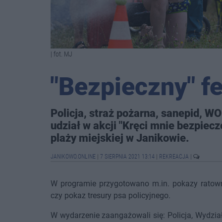
| fot. MJ
"Bezpieczny" f
Policja, straż pożarna, sanepid, WO
udział w akcji "Kręci mnie bezpiec
plaży miejskiej w Janikowie.
JANIKOWO.ONLINE
|
7 SIERPNIA 2021 13:14
|
REKREACJA
|
W programie przygotowano m.in. pokazy ratowni
czy pokaz tresury psa policyjnego.
W wydarzenie zaangażowali się: Policja, Wydzi