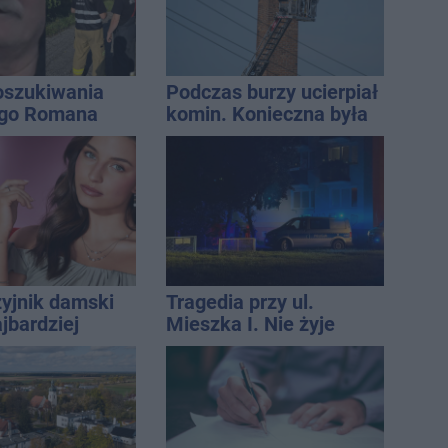
oszukiwania
Podczas burzy ucierpiał
ego Romana
komin. Konieczna była
interwencja strażaków
zyjnik damski
Tragedia przy ul.
jbardziej
Mieszka I. Nie żyje
lny? Modele,
osoba, która wypadła z
ują do wielu
czwartego piętra