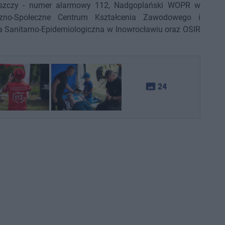
szczy - numer alarmowy 112, Nadgoplański WOPR w
czno-Społeczne Centrum Kształcenia Zawodowego i
 Sanitarno-Epidemiologiczna w Inowrocławiu oraz OSIR
photo_size_select_actual
24