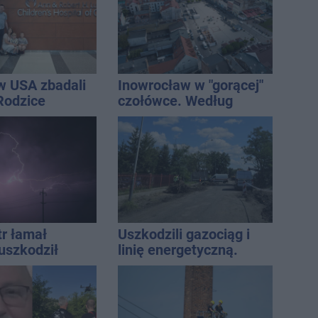
w USA zbadali
Inowrocław w "gorącej"
 Rodzice
czołówce. Według
i wieści
analizy Onetu nasze
miasto jest jednym z
najbardziej narażonych
na upały
tr łamał
Uszkodzili gazociąg i
uszkodził
linię energetyczną.
nie koniec
Interweniowały służby
ń