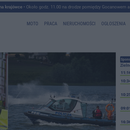
 na krajówce
• Około godz. 11.00 na drodze pomiędzy Gocanowem a Chełmiczkami w g
MOTO
PRACA
NIERUCHOMOŚCI
OGŁOSZENIA
Spons
Zieln
11:1
10:3
10:2
09:0
16:3