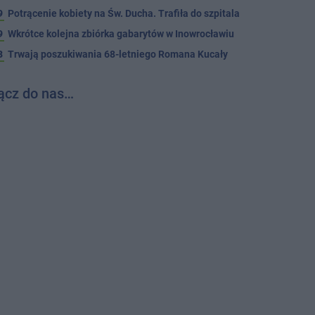
9
Potrącenie kobiety na Św. Ducha. Trafiła do szpitala
9
Wkrótce kolejna zbiórka gabarytów w Inowrocławiu
8
Trwają poszukiwania 68-letniego Romana Kucały
ącz do nas…