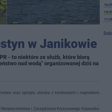
16:2
14:3
11:3
Doł
estyn w Janikowie
PR - to niektóre ze służb, które biorą
zeństwo nad wodą" organizowanej dziś na
ctwa oraz sprzętu, stoiska z konkursami i nagrodami,
ał Bezpieczeństwa i Zarządzania Kryzysowego Kujawsko-