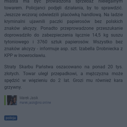
miasta ma być prowadzona sprzedaż nielegalnym
towarem. Policjanci podjęli działania, by to sprawdzić.
Jeszcze wczoraj odwiedzili placówką handlową. Na ladzie
kryminalni ujawnili paczki papierosów bez polskich
znaków akcyzy. Ponadto przeprowadzone przeszukanie
doprowadziło do zabezpieczenia łącznie 14,5 kg suszu
tytoniowego i 3760 sztuk papierosów. Wszystko bez
znaków akcyzy - informuje asp. szt. Izabella Drobniecka z
KPP w Inowrocławiu.
Straty Skarbu Państwa oszacowano na ponad 20 tys.
złotych. Towar uległ przepadkowi, a mężczyzna może
spędzić w więzieniu do 2 lat. Grozi mu również kara
grzywny.
Marek Jasik
marek.jasik@ino.online
policja