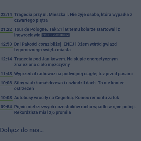
22:14
Tragedia przy ul. Mieszka I. Nie żyje osoba, która wypadła z
czwartego piętra
21:22
Tour de Pologne. Tak 21 lat temu kolarze startowali z
Inowrocławia
PROSTO Z ARCHIWUM
12:53
Dni Pakości coraz bliżej. ENEJ i Dżem wśród gwiazd
tegorocznego święta miasta
12:14
Tragedia pod Janikowem. Na słupie energetycznym
znaleziono ciało mężczyzny
11:43
Wyprzedził radiowóz na podwójnej ciągłej tuż przed pasami
10:08
Silny wiatr łamał drzewa i uszkodził dach. To nie koniec
ostrzeżeń
10:03
Autobusy wróciły na Cegielną. Koniec remontu zatok
09:54
Pięciu nietrzeźwych uczestników ruchu wpadło w ręce policji.
Rekordzista miał 2,6 promila
Dołącz do nas…