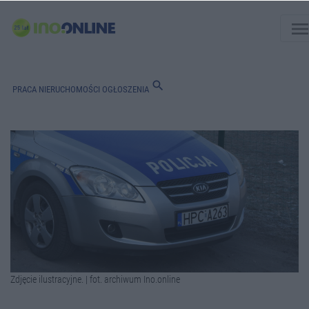
men
search
PRACA
NIERUCHOMOŚCI
OGŁOSZENIA
Zdjęcie ilustracyjne. | fot. archiwum Ino.online