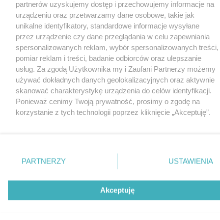
partnerów uzyskujemy dostęp i przechowujemy informacje na
urządzeniu oraz przetwarzamy dane osobowe, takie jak
unikalne identyfikatory, standardowe informacje wysyłane
przez urządzenie czy dane przeglądania w celu zapewniania
spersonalizowanych reklam, wybór spersonalizowanych treści,
pomiar reklam i treści, badanie odbiorców oraz ulepszanie
usług. Za zgodą Użytkownika my i Zaufani Partnerzy możemy
używać dokładnych danych geolokalizacyjnych oraz aktywnie
skanować charakterystykę urządzenia do celów identyfikacji.
Ponieważ cenimy Twoją prywatność, prosimy o zgodę na
korzystanie z tych technologii poprzez kliknięcie „Akceptuję”.
Zgoda jest dobrowolna i zawsze możesz ją zmienić/wycofać
klikając przycisk ustawień prywatności znajdujący się w lewym
dolnym rogu strony
. Niektóre rodzaje przetwarzania danych
nie wymagają zgody użytkownika, ale masz prawo sprzeciwić
PARTNERZY
USTAWIENIA
się takiemu przetwarzaniu. Preferencje będą miały
zastosowania tylko na tej witrynie.
Akceptuję
Zapoznaj się z poniższymi informacjami, abyś mógł świadomie
i komfortowo korzystać z naszych serwisów internetowych.
Szczegółowe informacje dotyczące przetwarzania Twoich