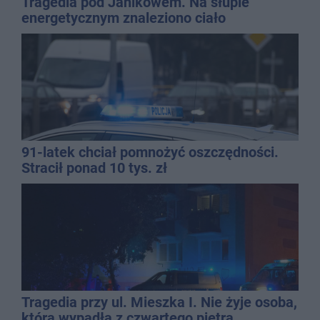
Tragedia pod Janikowem. Na słupie
energetycznym znaleziono ciało
mężczyzny
91-latek chciał pomnożyć oszczędności.
Stracił ponad 10 tys. zł
Tragedia przy ul. Mieszka I. Nie żyje osoba,
która wypadła z czwartego piętra