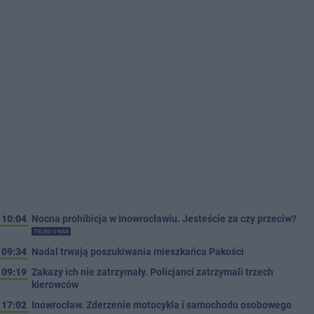
10:04
Nocna prohibicja w Inowrocławiu. Jesteście za czy przeciw?
TYLKO U NAS
09:34
Nadal trwają poszukiwania mieszkańca Pakości
09:19
Zakazy ich nie zatrzymały. Policjanci zatrzymali trzech
kierowców
17:02
Inowrocław. Zderzenie motocykla i samochodu osobowego