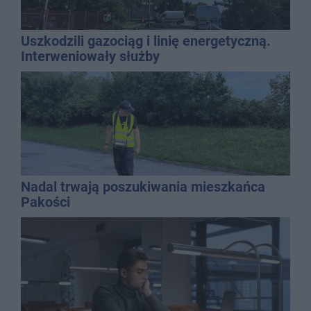
Uszkodzili gazociąg i linię energetyczną.
Interweniowały służby
Nadal trwają poszukiwania mieszkańca
Pakości