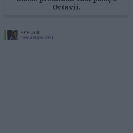
Octavii.
Marek Jasik
marek.jasik@ino.online