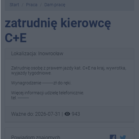
Start
Praca
Dam pracę
zatrudnię kierowcę
C+E
Lokalizacja: Inowrocław
Zatrudnię osobę z prawem jazdy kat. C+E na kraj, wywrotka,
wyjazdy tygodniowe.
Wynagrodzenie ---------zł do ręki.
Więcej informacji udzielę telefonicznie.
tel. ---------
visibility
Ważne do: 2026-07-31 |
943
Powiadom znajomych