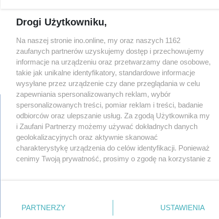
Drogi Użytkowniku,
Na naszej stronie ino.online, my oraz naszych 1162
zaufanych partnerów uzyskujemy dostęp i przechowujemy
informacje na urządzeniu oraz przetwarzamy dane osobowe,
takie jak unikalne identyfikatory, standardowe informacje
×
‹
›
wysyłane przez urządzenie czy dane przeglądania w celu
zapewniania spersonalizowanych reklam, wybór
spersonalizowanych treści, pomiar reklam i treści, badanie
odbiorców oraz ulepszanie usług. Za zgodą Użytkownika my
i Zaufani Partnerzy możemy używać dokładnych danych
regulamin
geolokalizacyjnych oraz aktywnie skanować
reklama
charakterystykę urządzenia do celów identyfikacji. Ponieważ
redakcja
cenimy Twoją prywatność, prosimy o zgodę na korzystanie z
pliki cookies
prywatność
tych technologii poprzez kliknięcie „Akceptuję”. Zgoda jest
reklamacje
dobrowolna i zawsze możesz ją zmienić/wycofać klikając
gowork.pl
przycisk ustawień prywatności znajdujący się w lewym
oferty pracy
dolnym rogu strony
. Niektóre rodzaje przetwarzania
© copyright 2000-2026 Ino-online Media
PARTNERZY
USTAWIENIA
danych nie wymagają zgody użytkownika, ale masz prawo