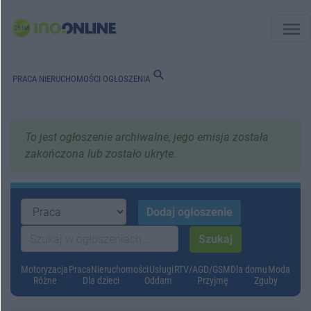
menu
search
PRACA
NIERUCHOMOŚCI
OGŁOSZENIA
To jest ogłoszenie archiwalne, jego emisja została
zakończona lub zostało ukryte.
Motoryzacja
Praca
Nieruchomości
Usługi
RTV/AGD/GSM
Dla domu
Moda
Różne
Dla dzieci
Oddam
Przyjmę
Zguby