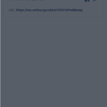
URL:
https://ino.online/go/cMJnYX0YOPm8kmAy