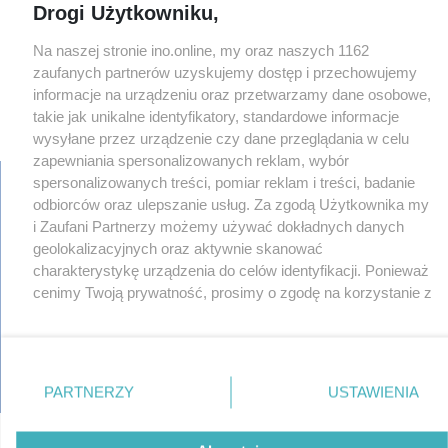
Drogi Użytkowniku,
Na naszej stronie ino.online, my oraz naszych 1162
zaufanych partnerów uzyskujemy dostęp i przechowujemy
informacje na urządzeniu oraz przetwarzamy dane osobowe,
takie jak unikalne identyfikatory, standardowe informacje
×
‹
›
wysyłane przez urządzenie czy dane przeglądania w celu
zapewniania spersonalizowanych reklam, wybór
spersonalizowanych treści, pomiar reklam i treści, badanie
odbiorców oraz ulepszanie usług. Za zgodą Użytkownika my
i Zaufani Partnerzy możemy używać dokładnych danych
regulamin
geolokalizacyjnych oraz aktywnie skanować
reklama
charakterystykę urządzenia do celów identyfikacji. Ponieważ
redakcja
cenimy Twoją prywatność, prosimy o zgodę na korzystanie z
pliki cookies
tych technologii poprzez kliknięcie „Akceptuję”. Zgoda jest
prywatność
reklamacje
dobrowolna i zawsze możesz ją zmienić/wycofać klikając
gowork.pl
przycisk ustawień prywatności znajdujący się w lewym
oferty pracy
dolnym rogu strony
. Niektóre rodzaje przetwarzania
© copyright 2000-2026 Ino-online Media
PARTNERZY
USTAWIENIA
danych nie wymagają zgody użytkownika, ale masz prawo
sprzeciwić się takiemu przetwarzaniu. Preferencje będą
miały zastosowania tylko na tej witrynie.