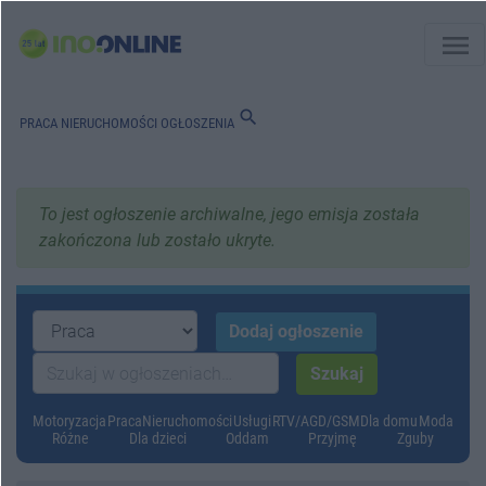
menu
search
PRACA
NIERUCHOMOŚCI
OGŁOSZENIA
To jest ogłoszenie archiwalne, jego emisja została
zakończona lub zostało ukryte.
Motoryzacja
Praca
Nieruchomości
Usługi
RTV/AGD/GSM
Dla domu
Moda
Różne
Dla dzieci
Oddam
Przyjmę
Zguby