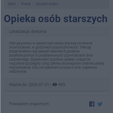
Start
Praca
Szukam pracy
Opieka osób starszych
Lokalizacja: dowolna
Oferuję pomoc w opiece nad osobą starszą na terenie
Inowroclawia ,w godzinach popoludniowych. Oferuję
podanie leków wg zaleceń lekarskich,podanie
posiłków,pomoc w podstawowych czynnościach dnia
codziennego. Zapewniam życzliwa opiekę i wsparcie.
wszystkie szczegóły ,oraz zakres obowiązków chętnie ustalę
indywidualnie. Gdy nie odbieram proszę o sms -napewno
oddzwonię.
visibility
Ważne do: 2026-07-31 |
969
Powiadom znajomych