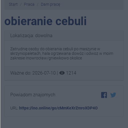
Start
Praca
Dam pracę
obieranie cebuli
Lokalizacja: dowolna
Zatrudnię osoby do obierania cebuli po maszynie w
skrzyniopaletach, hala ogrzewana dowóz i odwoz w moim
zakresie Inowrocław/gniewkowo okolice
visibility
Ważne do: 2026-07-10 |
1214
Powiadom znajomych
URL:
https://ino.online/go/cMmKeXrZmroXDP4O