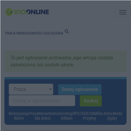
menu
search
PRACA
NIERUCHOMOŚCI
OGŁOSZENIA
To jest ogłoszenie archiwalne, jego emisja została
zakończona lub zostało ukryte.
Motoryzacja
Praca
Nieruchomości
Usługi
RTV/AGD/GSM
Dla domu
Moda
Różne
Dla dzieci
Oddam
Przyjmę
Zguby