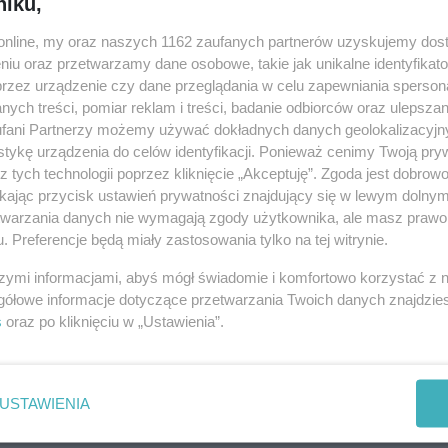
niku,
Powiadom znajomych
o.online, my oraz naszych 1162 zaufanych partnerów uzyskujemy dos
niu oraz przetwarzamy dane osobowe, takie jak unikalne identyfikat
przez urządzenie czy dane przeglądania w celu zapewniania sperson
URL:
https://ino.online/go/c1ANP39zom0G7Yd6
ych treści, pomiar reklam i treści, badanie odbiorców oraz ulepszan
fani Partnerzy możemy używać dokładnych danych geolokalizacyjn
tykę urządzenia do celów identyfikacji. Ponieważ cenimy Twoją pry
z tych technologii poprzez kliknięcie „Akceptuję”. Zgoda jest dobro
ikając przycisk ustawień prywatności znajdujący się w lewym dolny
etwarzania danych nie wymagają zgody użytkownika, ale masz prawo 
. Preferencje będą miały zastosowania tylko na tej witrynie.
szymi informacjami, abyś mógł świadomie i komfortowo korzystać z
gółowe informacje dotyczące przetwarzania Twoich danych znajdzi
s
oraz po kliknięciu w „Ustawienia”.
USTAWIENIA