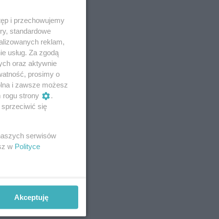
tęp i przechowujemy
ory, standardowe
alizowanych reklam,
ie usług. Za zgodą
ych oraz aktywnie
watność, prosimy o
wolna i zawsze możesz
m rogu strony
.
sprzeciwić się
 naszych serwisów
esz w
Polityce
Akceptuję