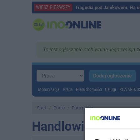
WIESZ PIERWSZY
Tragedia pod Janikowem. Na s
To jest ogłoszenie archiwalne, jego emisja 
Motoryzacja
Praca
Nieruchomości
Usługi
RTV/AGD/
Start
Praca
Dam pracę
Handlowiec poszu