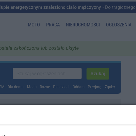
łupie energetycznym znaleziono ciało mężczyzny
• Do tragicznego zdarzenia doszło w 
MOTO
PRACA
NIERUCHOMOŚCI
OGŁOSZENIA
została zakończona lub zostało ukryte.
GSM
Dla domu
Moda
Różne
Dla dzieci
Oddam
Przyjmę
Zguby
kiwany