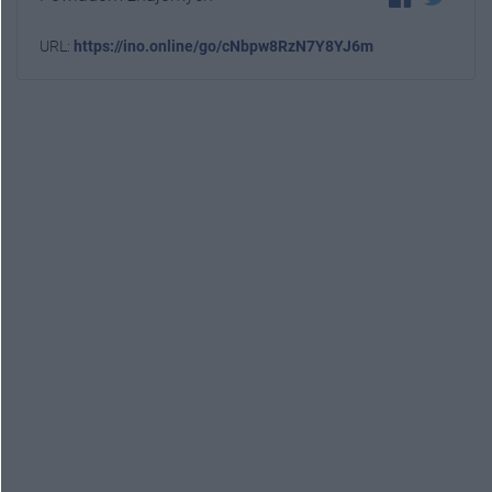
URL:
https://ino.online/go/cNbpw8RzN7Y8YJ6m