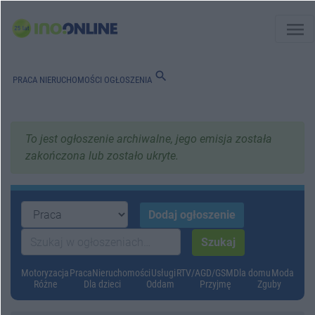
menu
search
PRACA
NIERUCHOMOŚCI
OGŁOSZENIA
To jest ogłoszenie archiwalne, jego emisja została
zakończona lub zostało ukryte.
Motoryzacja
Praca
Nieruchomości
Usługi
RTV/AGD/GSM
Dla domu
Moda
Różne
Dla dzieci
Oddam
Przyjmę
Zguby