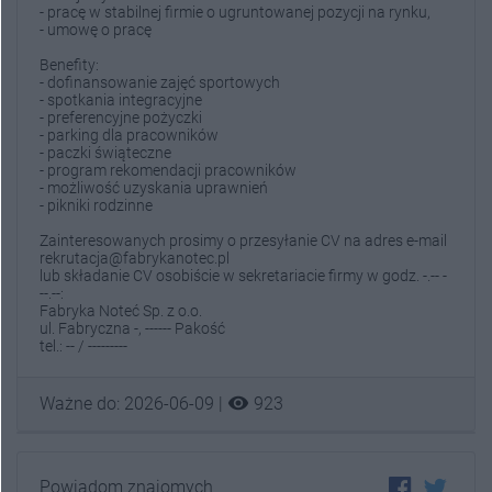
- pracę w stabilnej firmie o ugruntowanej pozycji na rynku,
- umowę o pracę
Benefity:
- dofinansowanie zajęć sportowych
- spotkania integracyjne
- preferencyjne pożyczki
- parking dla pracowników
- paczki świąteczne
- program rekomendacji pracowników
- możliwość uzyskania uprawnień
- pikniki rodzinne
Zainteresowanych prosimy o przesyłanie CV na adres e-mail
rekrutacja@fabrykanotec.pl
lub składanie CV osobiście w sekretariacie firmy w godz. -.-- -
--.--:
Fabryka Noteć Sp. z o.o.
ul. Fabryczna -, ------ Pakość
tel.: -- / ---------
visibility
Ważne do: 2026-06-09 |
923
Powiadom znajomych