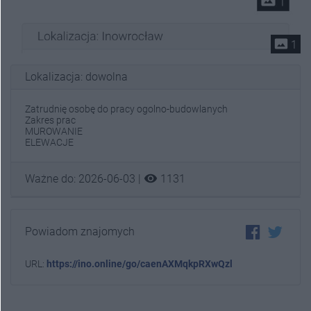
photo_size_select_actual
1
Lokalizacja: dowolna
Zatrudnię osobę do pracy ogolno-budowlanych
Zakres prac
MUROWANIE
ELEWACJE
visibility
Ważne do: 2026-06-03 |
1131
Powiadom znajomych
URL:
https://ino.online/go/caenAXMqkpRXwQzl