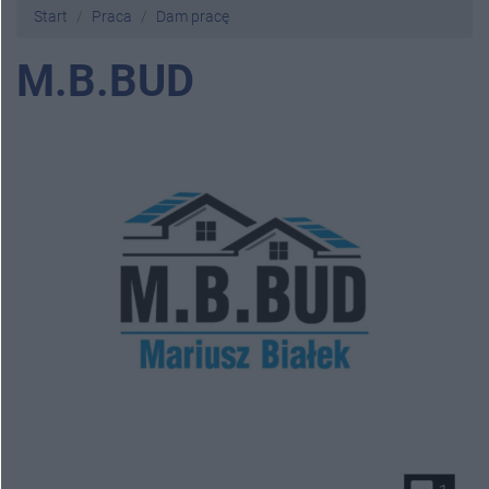
Start
Praca
Dam pracę
M.B.BUD