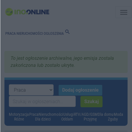
menu
search
PRACA
NIERUCHOMOŚCI
OGŁOSZENIA
To jest ogłoszenie archiwalne, jego emisja została
zakończona lub zostało ukryte.
Motoryzacja
Praca
Nieruchomości
Usługi
RTV/AGD/GSM
Dla domu
Moda
Różne
Dla dzieci
Oddam
Przyjmę
Zguby