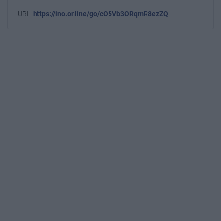
URL:
https://ino.online/go/cO5Vb3ORqmR8ezZQ