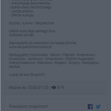
-. Weryfikacja dokumentów
-.Ocena stanu technicznego
-. Jazda próbna
-. Oferta wykupu
Szybko / Łatwo / Bezpiecznie
Odbiór auta tego samego dnia.
Gotówka od ręki
Zapraszamy do odwiedzin na naszej stronie
www.skupautinowroclaw.pl
Obsługujemy Inowrocław - Barcin - Pakość - Gniewkowo -
Kruszwica - Janikowo - Gniewkowo - Złotniki Kujawskie -
Wierzchosławice - Balczewo - Rojewo - Gnojno - Radziejów i
okolice...
z pasji do aut SkupAUT--
visibility
Ważne do: 2026-07-20 |
819
Powiadom znajomych