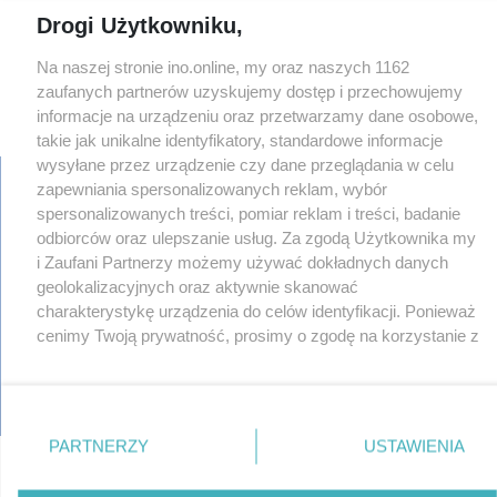
Drogi Użytkowniku,
Na naszej stronie ino.online, my oraz naszych 1162
zaufanych partnerów uzyskujemy dostęp i przechowujemy
informacje na urządzeniu oraz przetwarzamy dane osobowe,
takie jak unikalne identyfikatory, standardowe informacje
wysyłane przez urządzenie czy dane przeglądania w celu
zapewniania spersonalizowanych reklam, wybór
spersonalizowanych treści, pomiar reklam i treści, badanie
odbiorców oraz ulepszanie usług. Za zgodą Użytkownika my
regulamin
reklama
i Zaufani Partnerzy możemy używać dokładnych danych
redakcja
geolokalizacyjnych oraz aktywnie skanować
pliki cookies
charakterystykę urządzenia do celów identyfikacji. Ponieważ
prywatność
cenimy Twoją prywatność, prosimy o zgodę na korzystanie z
reklamacje
tych technologii poprzez kliknięcie „Akceptuję”. Zgoda jest
gowork.pl
dobrowolna i zawsze możesz ją zmienić/wycofać klikając
oferty pracy
przycisk ustawień prywatności znajdujący się w lewym
© copyright 2000-2026 Ino-online Media
dolnym rogu strony
. Niektóre rodzaje przetwarzania
PARTNERZY
USTAWIENIA
danych nie wymagają zgody użytkownika, ale masz prawo
sprzeciwić się takiemu przetwarzaniu. Preferencje będą