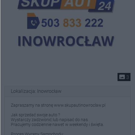
photo_size_select_actual
3
Lokalizacja: Inowrocław
Zapraszamy na stronę www.skupautinowroclaw.pl
Jak sprzedać swoje auto ?
Wystarczy zadzwonić lub napisać do nas.
Pracujemy codziennie nawet w weekendy i święta.
Proces Wyceny Samochodu: