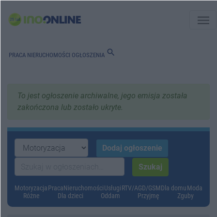
menu
search
PRACA
NIERUCHOMOŚCI
OGŁOSZENIA
To jest ogłoszenie archiwalne, jego emisja została
zakończona lub zostało ukryte.
Motoryzacja
Praca
Nieruchomości
Usługi
RTV/AGD/GSM
Dla domu
Moda
Różne
Dla dzieci
Oddam
Przyjmę
Zguby