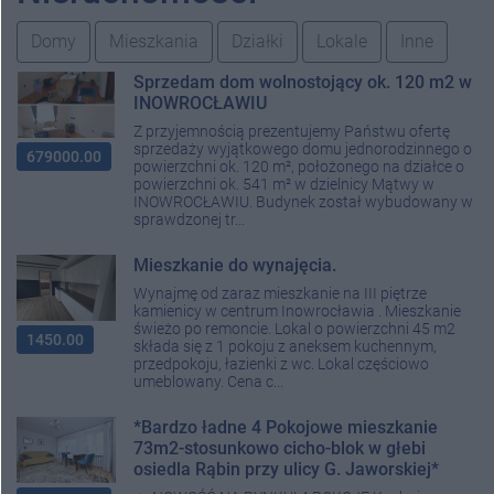
Domy
Mieszkania
Działki
Lokale
Inne
Sprzedam dom wolnostojący ok. 120 m2 w
INOWROCŁAWIU
Z przyjemnością prezentujemy Państwu ofertę
sprzedaży wyjątkowego domu jednorodzinnego o
679000.00
powierzchni ok. 120 m², położonego na działce o
powierzchni ok. 541 m² w dzielnicy Mątwy w
INOWROCŁAWIU. Budynek został wybudowany w
sprawdzonej tr...
Mieszkanie do wynajęcia.
Wynajmę od zaraz mieszkanie na III piętrze
kamienicy w centrum Inowrocławia . Mieszkanie
świeżo po remoncie. Lokal o powierzchni 45 m2
1450.00
składa się z 1 pokoju z aneksem kuchennym,
przedpokoju, łazienki z wc. Lokal częściowo
umeblowany. Cena c...
*Bardzo ładne 4 Pokojowe mieszkanie
73m2-stosunkowo cicho-blok w głebi
osiedla Rąbin przy ulicy G. Jaworskiej*