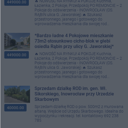
🔥 NOWOŚĆ NA RYNKU! 4 POKOJE Kuchnia,
449000.00
Łazienka, 2 Pokoje, Przedpokój PO REMONCIE – 2
Pokoje do odświerzenia - INOWROCŁAW (OS.
RĄBIN ulica G. Jaworskiej) 🔥 Szukasz
przestronnego, jasnego i gotowego do
wprowadzenia mieszkania dla swojej rod...
*Bardzo ładne 4 Pokojowe mieszkanie
73m2-stosunkowo cicho-blok w głebi
osiedla Rąbin przy ulicy G. Jaworskiej*
🔥 NOWOŚĆ NA RYNKU! 4 POKOJE Kuchnia,
449000.00
Łazienka, 2 Pokoje, Przedpokój PO REMONCIE – 2
Pokoje do odświerzenia - INOWROCŁAW (OS.
RĄBIN ulica G. Jaworskiej) 🔥 Szukasz
przestronnego, jasnego i gotowego do
wprowadzenia mieszkania dla swojej rod...
Sprzedam dzialkę ROD im. gen. Wł.
Sikorskiego, Inowrocław przy Urzedzie
Skarbowym
Sprzedam działkę ROD o pow. 500m2 z murowana
40000.00
altaną. Wejście od Urzędu Skarbowego. Idealna do
wypoczynku i rekreacji. tel. kontaktowy 692 238
785