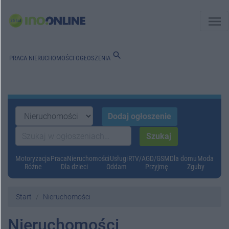
menu
search
PRACA
NIERUCHOMOŚCI
OGŁOSZENIA
Motoryzacja
Praca
Nieruchomości
Usługi
RTV/AGD/GSM
Dla domu
Moda
Różne
Dla dzieci
Oddam
Przyjmę
Zguby
Start
Nieruchomości
Nieruchomości