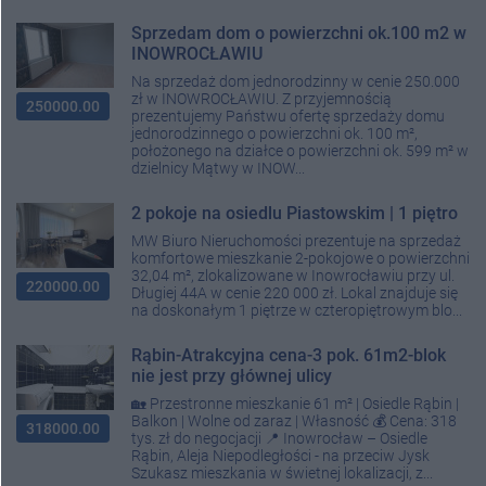
Sprzedam dom o powierzchni ok.100 m2 w
INOWROCŁAWIU
Na sprzedaż dom jednorodzinny w cenie 250.000
zł w INOWROCŁAWIU. Z przyjemnością
250000.00
prezentujemy Państwu ofertę sprzedaży domu
jednorodzinnego o powierzchni ok. 100 m²,
położonego na działce o powierzchni ok. 599 m² w
dzielnicy Mątwy w INOW...
2 pokoje na osiedlu Piastowskim | 1 piętro
MW Biuro Nieruchomości prezentuje na sprzedaż
komfortowe mieszkanie 2-pokojowe o powierzchni
32,04 m², zlokalizowane w Inowrocławiu przy ul.
220000.00
Długiej 44A w cenie 220 000 zł. Lokal znajduje się
na doskonałym 1 piętrze w czteropiętrowym blo...
Rąbin-Atrakcyjna cena-3 pok. 61m2-blok
nie jest przy głównej ulicy
🏡 Przestronne mieszkanie 61 m² | Osiedle Rąbin |
Balkon | Wolne od zaraz | Własność 💰 Cena: 318
318000.00
tys. zł do negocjacji 📍 Inowrocław – Osiedle
Rąbin, Aleja Niepodległości - na przeciw Jysk
Szukasz mieszkania w świetnej lokalizacji, z...