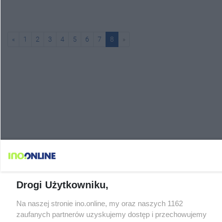
«
1
2
3
4
5
6
7
8
»
Drogi Użytkowniku,
Na naszej stronie ino.online, my oraz naszych 1162
zaufanych partnerów uzyskujemy dostęp i przechowujemy