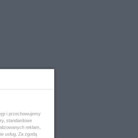
tęp i przechowujemy
ory, standardowe
alizowanych reklam,
ie usług. Za zgodą