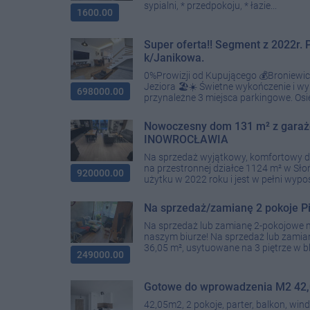
sypialni, * przedpokoju, * łazie...
1600.00
Super oferta!! Segment z 2022r. 
k/Janikowa.
0%Prowizji od Kupującego 💰Broniewic
Jeziora 🏖️☀️ Świetne wykończenie i 
698000.00
przynależne 3 miejsca parkingowe. Osie
Nowoczesny dom 131 m² z garaże
INOWROCŁAWIA
Na sprzedaż wyjątkowy, komfortowy d
na przestronnej działce 1124 m² w S
920000.00
użytku w 2022 roku i jest w pełni wypo
Na sprzedaż/zamianę 2 pokoje P
Na sprzedaż lub zamianę 2-pokojowe mi
naszym biurze! Na sprzedaż lub zamia
36,05 m², usytuowane na 3 piętrze w bl
249000.00
Gotowe do wprowadzenia M2 42,05
42,05m2, 2 pokoje, parter, balkon, wi