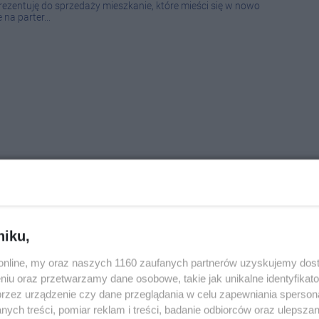
ezentuję do sprzedaży mieszkanie, które mieści się w nowo
a parter...
niku,
oku z windą w Kruszwicy
o.online, my oraz naszych 1160 zaufanych partnerów uzyskujemy dos
niu oraz przetwarzamy dane osobowe, takie jak unikalne identyfikat
szkalny o powierzchni 38,90m2 położony na parterze składający
alni, przedpokoju , łazienki z wc oraz przynależnego balkonu.
przez urządzenie czy dane przeglądania w celu zapewniania sperson
stan...
ych treści, pomiar reklam i treści, badanie odbiorców oraz ulepszan