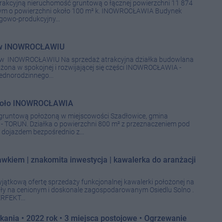
rakcyjną nieruchomość gruntową o łącznej powierzchni 11 874
m o powierzchni około 100 m² k. INOWROCŁAWIA Budynek
ugowo-produkcyjny...
a w INOWROCŁAWIU
INOWROCŁAWIU Na sprzedaż atrakcyjna działka budowlana
ożona w spokojnej i rozwijającej się części INOWROCŁAWIA -
ednorodzinnego...
 koło INOWROCŁAWIA
gruntową położoną w miejscowości Szadłowice, gmina
 TORUŃ. Działka o powierzchni 800 m² z przeznaczeniem pod
ojazdem bezpośrednio z...
wkiem | znakomita inwestycja | kawalerka do aranżacji
ątkową ofertę sprzedaży funkcjonalnej kawalerki położonej na
ły na cenionym i doskonale zagospodarowanym Osiedlu Solno .
RFEKT...
ania • 2022 rok • 3 miejsca postojowe • Ogrzewanie