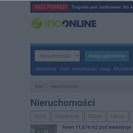
WIESZ PIERWSZY
Tragedia pod Janikowem. Na s
Motoryzacja
Praca
Nieruchomości
Usługi
RTV/AGD/
Start
Nieruchomości
Nieruchomości
Domy
Mieszkania
Działki
Lokale
Teren 11,874 m2 pod inwestycj