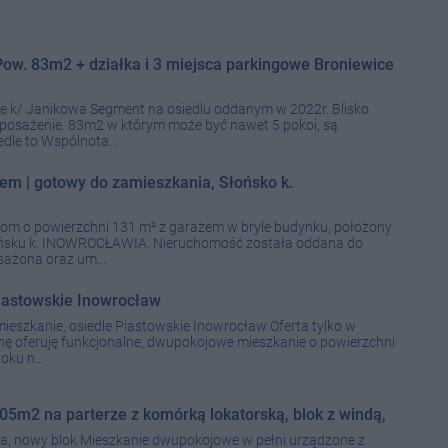
Pow. 83m2 + działka i 3 miejsca parkingowe Broniewice
e k/ Janikowa Segment na osiedlu oddanym w 2022r. Blisko
wyposażenie. 83m2 w którym może być nawet 5 pokoi, są
dle to Wspólnota...
m | gotowy do zamieszkania, Słońsko k.
om o powierzchni 131 m² z garażem w bryle budynku, położony
łońsku k. INOWROCŁAWIA. Nieruchomość została oddana do
sażona oraz um...
iastowskie Inowrocław
eszkanie, osiedle Piastowskie Inowrocław Oferta tylko w
nę oferuję funkcjonalne, dwupokojowe mieszkanie o powierzchni
oku n...
m2 na parterze z komórką lokatorską, blok z windą,
nda, nowy blok Mieszkanie dwupokojowe w pełni urządzone z