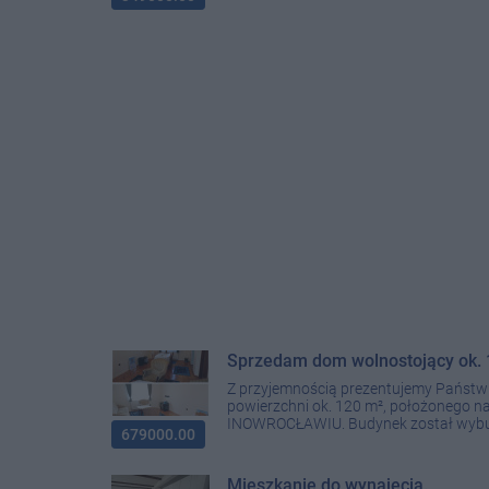
Sprzedam dom wolnostojący ok
Z przyjemnością prezentujemy Państw
powierzchni ok. 120 m², położonego na
INOWROCŁAWIU. Budynek został wybud
679000.00
Mieszkanie do wynajęcia.