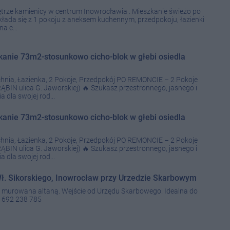
ętrze kamienicy w centrum Inowrocławia . Mieszkanie świeżo po
kłada się z 1 pokoju z aneksem kuchennym, przedpokoju, łazienki
a c...
anie 73m2-stosunkowo cicho-blok w głebi osiedla
ia, Łazienka, 2 Pokoje, Przedpokój PO REMONCIE – 2 Pokoje
BIN ulica G. Jaworskiej) 🔥 Szukasz przestronnego, jasnego i
dla swojej rod...
anie 73m2-stosunkowo cicho-blok w głebi osiedla
ia, Łazienka, 2 Pokoje, Przedpokój PO REMONCIE – 2 Pokoje
BIN ulica G. Jaworskiej) 🔥 Szukasz przestronnego, jasnego i
dla swojej rod...
ł. Sikorskiego, Inowrocław przy Urzedzie Skarbowym
 murowana altaną. Wejście od Urzędu Skarbowego. Idealna do
y 692 238 785