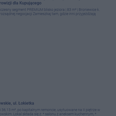
rowizji dla Kupującego
ny segment PREMIUM blisko jeziora | 83 m² | Broniewice k.
rozsądnej negocjacji Zamieszkaj tam, gdzie inni przyjeżdżają
skie, ul. Łokietka
 36,13 m², po kapitalnym remoncie, usytuowane na II piętrze w
stowskim. Lokal składa się z: * salonu z aneksem kuchennym, *