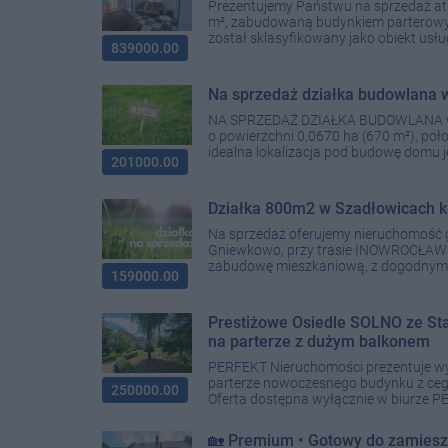
Prezentujemy Państwu na sprzedaż at
m², zabudowaną budynkiem parterowy
został sklasyfikowany jako obiekt usł
839000.00
Na sprzedaż działka budowlan
NA SPRZEDAŻ DZIAŁKA BUDOWLANA w 
o powierzchni 0,0670 ha (670 m²), poł
idealna lokalizacja pod budowę domu j
201000.00
Działka 800m2 w Szadłowicach
Na sprzedaż oferujemy nieruchomość 
Gniewkowo, przy trasie INOWROCŁAW -
zabudowę mieszkaniową, z dogodnym d
159000.00
Prestiżowe Osiedle SOLNO ze Sta
na parterze z dużym balkonem
PERFEKT Nieruchomości prezentuje wyj
parterze nowoczesnego budynku z ceg
250000.00
Oferta dostępna wyłącznie w biurze PE
🏡 Premium • Gotowy do zamieszk