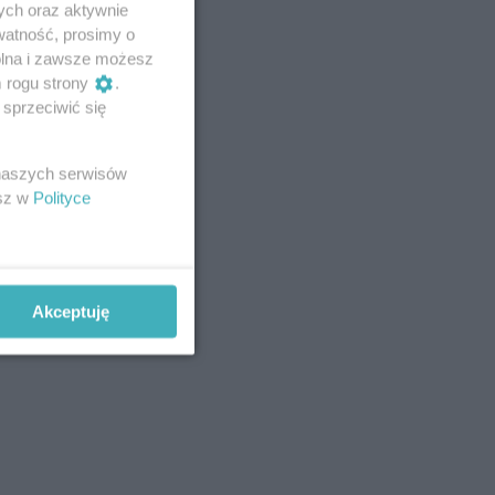
ych oraz aktywnie
watność, prosimy o
wolna i zawsze możesz
m rogu strony
.
sprzeciwić się
 naszych serwisów
esz w
Polityce
Akceptuję