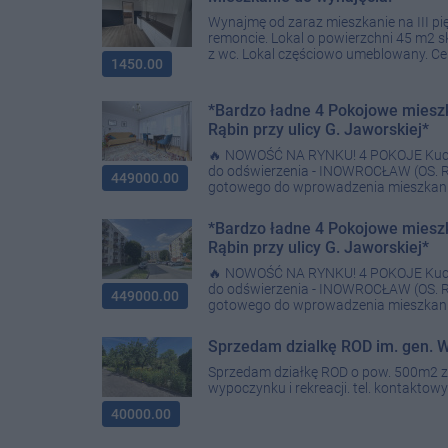
Wynajmę od zaraz mieszkanie na III pi
remoncie. Lokal o powierzchni 45 m2 s
z wc. Lokal częściowo umeblowany. Cen
1450.00
*Bardzo ładne 4 Pokojowe mieszk
Rąbin przy ulicy G. Jaworskiej*
🔥 NOWOŚĆ NA RYNKU! 4 POKOJE Kuchn
do odświerzenia - INOWROCŁAW (OS. RĄ
449000.00
gotowego do wprowadzenia mieszkania 
*Bardzo ładne 4 Pokojowe mieszk
Rąbin przy ulicy G. Jaworskiej*
🔥 NOWOŚĆ NA RYNKU! 4 POKOJE Kuchn
do odświerzenia - INOWROCŁAW (OS. RĄ
449000.00
gotowego do wprowadzenia mieszkania 
Sprzedam dzialkę ROD im. gen. W
Sprzedam działkę ROD o pow. 500m2 z
wypoczynku i rekreacji. tel. kontaktow
40000.00