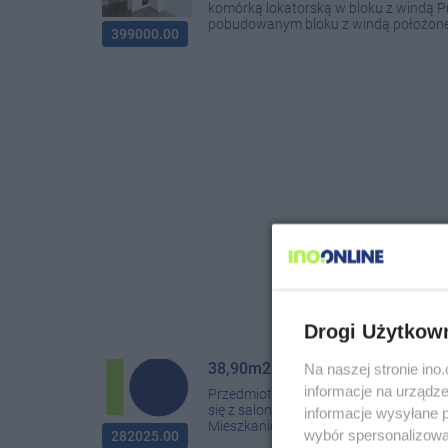
komórką lokatorską w bloku z windą Pr
pobudowanym bloku z windą położone n
399000.00
Drogi Użytkow
38,90m2 na parterze w nowym bl
Na naszej stronie in
informacje na urządze
Przedmiotem sprzedaży jest lokal mie
się z salonu z aneksem kuchennym, sypi
informacje wysyłane 
Mieszkanie w stanie deweloperskim. W 
wybór spersonalizowan
282025.00