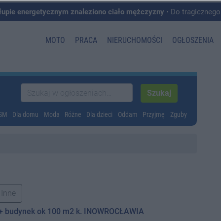
łupie energetycznym znaleziono ciało mężczyzny
• Do tragicznego zdarzenia doszło w 
MOTO
PRACA
NIERUCHOMOŚCI
OGŁOSZENIA
GSM
Dla domu
Moda
Różne
Dla dzieci
Oddam
Przyjmę
Zguby
Inne
e + budynek ok 100 m2 k. INOWROCŁAWIA