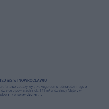
. 120 m2 w INOWROCŁAWIU
u ofertę sprzedaży wyjątkowego domu jednorodzinnego o
 działce o powierzchni ok. 541 m² w dzielnicy Mątwy w
owany w sprawdzonej tr...