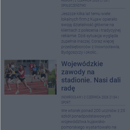
REGION
|
2 CZERWCA 2026 21:26
|
SPOŁECZEŃSTWO
Jeszcze kilka lat temu wiele
lokalnych firm z Kujaw opierało
swoją działalność głównie na
klientach z polecenia i tradycyjnej
reklamie. Dziś sytuacja wygląda
zupełnie inaczej. Coraz więcej
przedsiębiorców z Inowrocławia,
Bydgoszczy i okolic...
Wojewódzkie
zawody na
stadionie. Nasi dali
radę
INOWROCŁAW
|
2 CZERWCA 2026 21:04
|
SPORT
We wtorek ponad 200 uczniów z 25
szkół ponadpodstawowych
województwa kujawsko-
pomorskiego wystartowało na