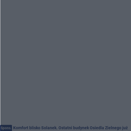
Komfort blisko Solanek. Ostatni budynek Osiedla Zielnego już
Spons.