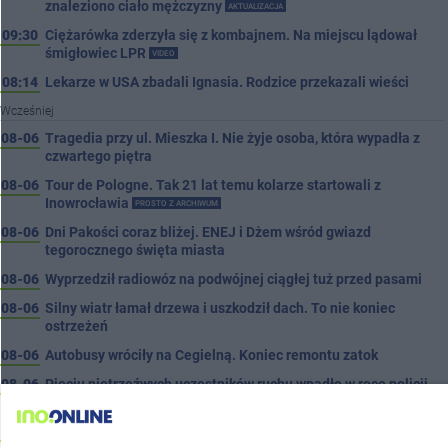
znaleziono ciało mężczyzny
AKTUALIZACJA
09:30
Ciężarówka zderzyła się z kombajnem. Na miejscu lądował
śmigłowiec LPR
VIDEO
08:14
Lekarze w USA zbadali Ignasia. Rodzice przekazali wieści
Wcześniej
08-06
Tragedia przy ul. Mieszka I. Nie żyje osoba, która wypadła z
czwartego piętra
08-06
Tour de Pologne. Tak 21 lat temu kolarze startowali z
Inowrocławia
PROSTO Z ARCHIWUM
08-06
Dni Pakości coraz bliżej. ENEJ i Dżem wśród gwiazd
tegorocznego święta miasta
08-06
Wyprzedził radiowóz na podwójnej ciągłej tuż przed pasami
08-06
Silny wiatr łamał drzewa i uszkodził dach. To nie koniec
ostrzeżeń
08-06
Autobusy wróciły na Cegielną. Koniec remontu zatok
08-06
Pięciu nietrzeźwych uczestników ruchu wpadło w ręce policji.
Rekordzista miał 2,6 promila
08-05
Inowrocław w "gorącej" czołówce. Według analizy Onetu nasze