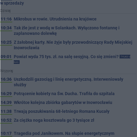
w sprzedaży
Dzisiaj
11:16
Mikrobus w rowie. Utrudnienia na krajówce
10:34
Tak źle jest z wodą w Solankach. Wyłączono fontannę i
zaplanowano dolewkę
10:25
Z żałobnej karty. Nie żyje były przewodniczący Rady Miejskiej
Inowrocławia
09:01
Powiat wyda 75 tys. zł. na salę sesyjną. Co się zmieni?
TYLKO U
NAS
Wczoraj
16:36
Uszkodzili gazociąg i linię energetyczną. Interweniowały
służby
16:29
Potrącenie kobiety na Św. Ducha. Trafiła do szpitala
14:39
Wkrótce kolejna zbiórka gabarytów w Inowrocławiu
11:38
Trwają poszukiwania 68-letniego Romana Kucały
10:52
Za ciężka noga kosztowała go 3 tysiące zł
10:17
Tragedia pod Janikowem. Na słupie energetycznym