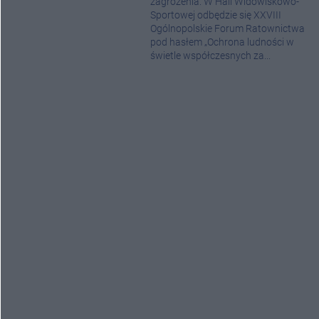
zagrożenia. W Hali Widowiskowo-
Sportowej odbędzie się XXVIII
Ogólnopolskie Forum Ratownictwa
pod hasłem „Ochrona ludności w
świetle współczesnych za...