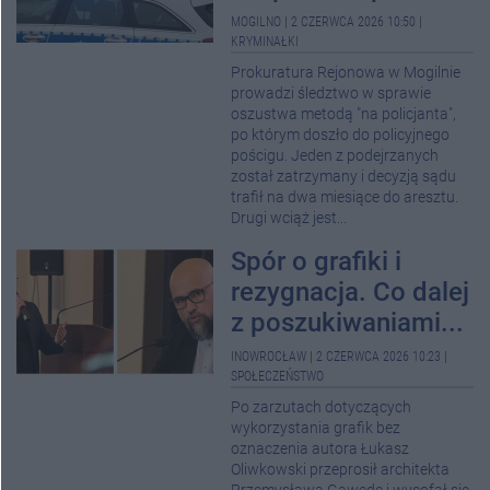
MOGILNO
|
2 CZERWCA 2026 10:50
|
KRYMINAŁKI
Prokuratura Rejonowa w Mogilnie
prowadzi śledztwo w sprawie
oszustwa metodą "na policjanta",
po którym doszło do policyjnego
pościgu. Jeden z podejrzanych
został zatrzymany i decyzją sądu
trafił na dwa miesiące do aresztu.
Drugi wciąż jest...
Spór o grafiki i
rezygnacja. Co dalej
z poszukiwaniami...
INOWROCŁAW
|
2 CZERWCA 2026 10:23
|
SPOŁECZEŃSTWO
Po zarzutach dotyczących
wykorzystania grafik bez
oznaczenia autora Łukasz
Oliwkowski przeprosił architekta