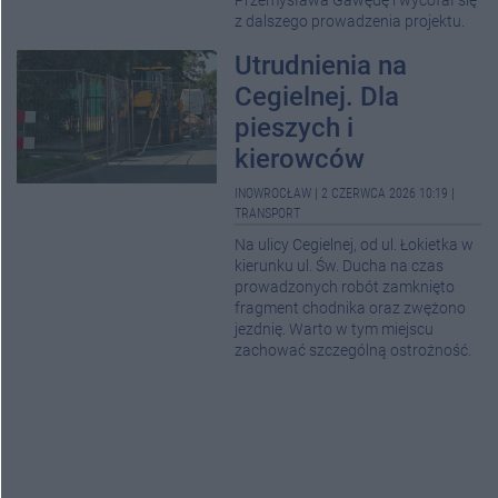
Przemysława Gawędę i wycofał się
z dalszego prowadzenia projektu.
Utrudnienia na
Cegielnej. Dla
pieszych i
kierowców
INOWROCŁAW
|
2 CZERWCA 2026 10:19
|
TRANSPORT
Na ulicy Cegielnej, od ul. Łokietka w
kierunku ul. Św. Ducha na czas
prowadzonych robót zamknięto
fragment chodnika oraz zwężono
jezdnię. Warto w tym miejscu
zachować szczególną ostrożność.