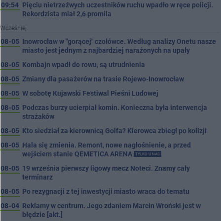
09:54
Pięciu nietrzeźwych uczestników ruchu wpadło w ręce policji.
Rekordzista miał 2,6 promila
Wcześniej
08-05
Inowrocław w "gorącej" czołówce. Według analizy Onetu nasze
miasto jest jednym z najbardziej narażonych na upały
08-05
Kombajn wpadł do rowu, są utrudnienia
08-05
Zmiany dla pasażerów na trasie Rojewo-Inowrocław
08-05
W sobotę Kujawski Festiwal Pieśni Ludowej
08-05
Podczas burzy ucierpiał komin. Konieczna była interwencja
strażaków
08-05
Kto siedział za kierownicą Golfa? Kierowca zbiegł po kolizji
08-05
Hala się zmienia. Remont, nowe nagłośnienie, a przed
wejściem stanie QEMETICA ARENA
TYLKO U NAS
08-05
19 września pierwszy ligowy mecz Noteci. Znamy cały
terminarz
08-05
Po rezygnacji z tej inwestycji miasto wraca do tematu
08-04
Reklamy w centrum. Jego zdaniem Marcin Wroński jest w
błędzie [akt.]