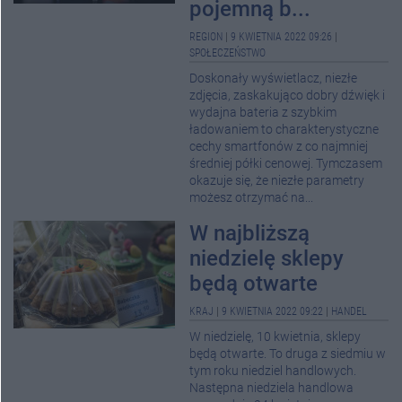
pojemną b...
REGION
|
9 KWIETNIA 2022 09:26
|
SPOŁECZEŃSTWO
Doskonały wyświetlacz, niezłe
zdjęcia, zaskakująco dobry dźwięk i
wydajna bateria z szybkim
ładowaniem to charakterystyczne
cechy smartfonów z co najmniej
średniej półki cenowej. Tymczasem
okazuje się, że niezłe parametry
możesz otrzymać na...
W najbliższą
niedzielę sklepy
będą otwarte
KRAJ
|
9 KWIETNIA 2022 09:22
|
HANDEL
W niedzielę, 10 kwietnia, sklepy
będą otwarte. To druga z siedmiu w
tym roku niedziel handlowych.
Następna niedziela handlowa