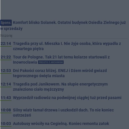
Komfort blisko Solanek. Ostatni budynek Osiedla Zielnego już
Spons.
w sprzedaży
Wczoraj
22:14
Tragedia przy ul. Mieszka I. Nie żyje osoba, która wypadła z
czwartego piętra
21:22
Tour de Pologne. Tak 21 lat temu kolarze startowali z
Inowrocławia
PROSTO Z ARCHIWUM
12:53
Dni Pakości coraz bliżej. ENEJ i Dżem wśród gwiazd
tegorocznego święta miasta
12:14
Tragedia pod Janikowem. Na słupie energetycznym
znaleziono ciało mężczyzny
11:43
Wyprzedził radiowóz na podwójnej ciągłej tuż przed pasami
10:08
Silny wiatr łamał drzewa i uszkodził dach. To nie koniec
ostrzeżeń
10:03
Autobusy wróciły na Cegielną. Koniec remontu zatok