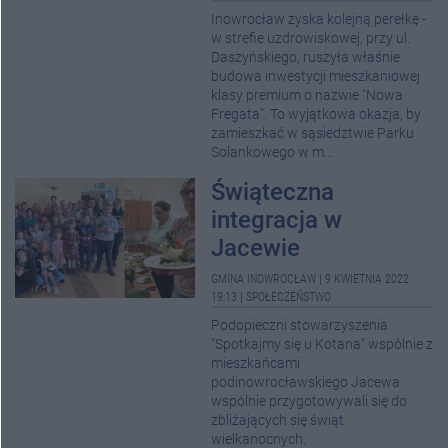
Inowrocław zyska kolejną perełkę -
w strefie uzdrowiskowej, przy ul.
Daszyńskiego, ruszyła właśnie
budowa inwestycji mieszkaniowej
klasy premium o nazwie "Nowa
Fregata". To wyjątkowa okazja, by
zamieszkać w sąsiedztwie Parku
Solankowego w m...
Świąteczna
integracja w
Jacewie
GMINA INOWROCŁAW
|
9 KWIETNIA 2022
19:13
|
SPOŁECZEŃSTWO
Podopieczni stowarzyszenia
"Spotkajmy się u Kotana" wspólnie z
mieszkańcami
podinowrocławskiego Jacewa
wspólnie przygotowywali się do
zbliżających się świąt
wielkanocnych.