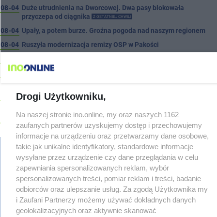
08-04
Duże utrudnienia na Dworcowej. Dwa pasy blokowała
przyczepa od ciągnika
Z OSTATNIEJ CHWILI
08-04
Upały, a potem burze. Groźna pogoda nad naszym regionem
08-04
Ruszyła modernizacja remizy OSP w Pakości
08-04
Kolizja na Rąbinie. Policja szuka kierowcy Golfa
08-04
91-latek chciał pomnożyć oszczędności. Stracił ponad 10 tys.
zł
Drogi Użytkowniku,
08-04
Polifonika z Inowrocławia zagrała na Harendzie. Muzyczny
hołd dla Jana Kasprowicza
Na naszej stronie ino.online, my oraz naszych 1162
08-04
Jest wykonawca remontu dachu sali gimastycznej
zaufanych partnerów uzyskujemy dostęp i przechowujemy
08-04
Dlaczego sauny, a nie boiska dla dzieci? Ratusz odpowiada
informacje na urządzeniu oraz przetwarzamy dane osobowe,
takie jak unikalne identyfikatory, standardowe informacje
08-04
Połowa wakacji na drogach. Policja podsumowała lipiec
wysyłane przez urządzenie czy dane przeglądania w celu
08-04
Wroński do radnych: Zamiast ingerować w prywatną własność
zapewniania spersonalizowanych reklam, wybór
zajmijcie się gospodarką
regulamin
spersonalizowanych treści, pomiar reklam i treści, badanie
reklama
08-04
Darrell Harris: Możemy nawiązać walkę z każdym w tej lidze
odbiorców oraz ulepszanie usług. Za zgodą Użytkownika my
redakcja
08-03
Zarzut dla kierowcy Mercedesa po tragedii na Rąbinie
i Zaufani Partnerzy możemy używać dokładnych danych
TYLKO U
pliki cookies
NAS
geolokalizacyjnych oraz aktywnie skanować
prywatność