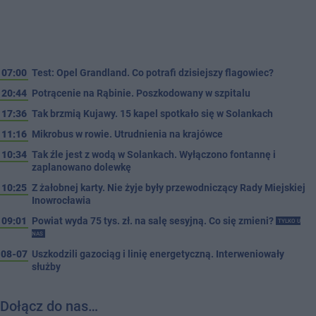
07:00
Test: Opel Grandland. Co potrafi dzisiejszy flagowiec?
20:44
Potrącenie na Rąbinie. Poszkodowany w szpitalu
17:36
Tak brzmią Kujawy. 15 kapel spotkało się w Solankach
11:16
Mikrobus w rowie. Utrudnienia na krajówce
10:34
Tak źle jest z wodą w Solankach. Wyłączono fontannę i
zaplanowano dolewkę
10:25
Z żałobnej karty. Nie żyje były przewodniczący Rady Miejskiej
Inowrocławia
09:01
Powiat wyda 75 tys. zł. na salę sesyjną. Co się zmieni?
TYLKO U
NAS
08-07
Uszkodzili gazociąg i linię energetyczną. Interweniowały
służby
Dołącz do nas…