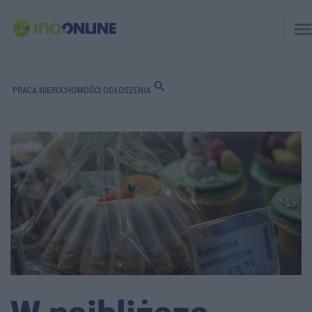
men
search
PRACA
NIERUCHOMOŚCI
OGŁOSZENIA