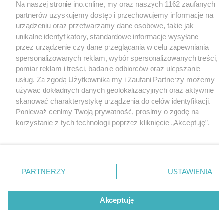
Na naszej stronie ino.online, my oraz naszych 1162 zaufanych
partnerów uzyskujemy dostęp i przechowujemy informacje na
urządzeniu oraz przetwarzamy dane osobowe, takie jak
unikalne identyfikatory, standardowe informacje wysyłane
przez urządzenie czy dane przeglądania w celu zapewniania
spersonalizowanych reklam, wybór spersonalizowanych treści,
pomiar reklam i treści, badanie odbiorców oraz ulepszanie
usług. Za zgodą Użytkownika my i Zaufani Partnerzy możemy
używać dokładnych danych geolokalizacyjnych oraz aktywnie
skanować charakterystykę urządzenia do celów identyfikacji.
Ponieważ cenimy Twoją prywatność, prosimy o zgodę na
korzystanie z tych technologii poprzez kliknięcie „Akceptuję”.
Zgoda jest dobrowolna i zawsze możesz ją zmienić/wycofać
klikając przycisk ustawień prywatności znajdujący się w lewym
dolnym rogu strony
. Niektóre rodzaje przetwarzania danych
nie wymagają zgody użytkownika, ale masz prawo sprzeciwić
PARTNERZY
USTAWIENIA
się takiemu przetwarzaniu. Preferencje będą miały
zastosowania tylko na tej witrynie.
Akceptuję
Zapoznaj się z poniższymi informacjami, abyś mógł świadomie
i komfortowo korzystać z naszych serwisów internetowych.