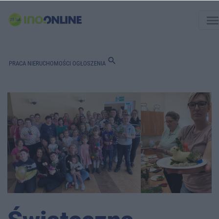
men
search
PRACA
NIERUCHOMOŚCI
OGŁOSZENIA