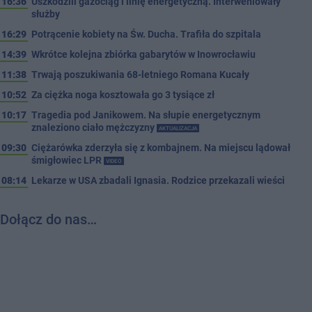
16:36
Uszkodzili gazociąg i linię energetyczną. Interweniowały
służby
16:29
Potrącenie kobiety na Św. Ducha. Trafiła do szpitala
14:39
Wkrótce kolejna zbiórka gabarytów w Inowrocławiu
11:38
Trwają poszukiwania 68-letniego Romana Kucały
10:52
Za ciężka noga kosztowała go 3 tysiące zł
10:17
Tragedia pod Janikowem. Na słupie energetycznym
znaleziono ciało mężczyzny
AKTUALIZACJA
09:30
Ciężarówka zderzyła się z kombajnem. Na miejscu lądował
śmigłowiec LPR
VIDEO
08:14
Lekarze w USA zbadali Ignasia. Rodzice przekazali wieści
Dołącz do nas…