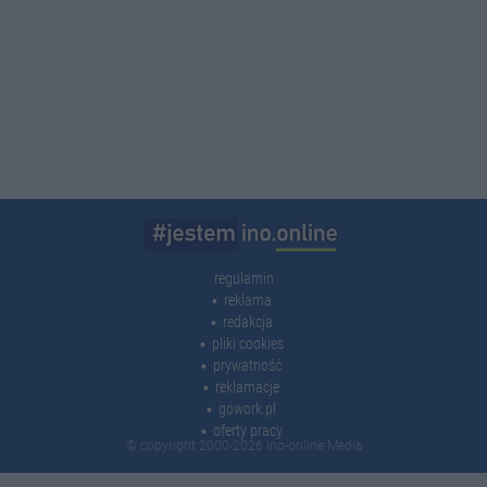
regulamin
reklama
redakcja
pliki cookies
prywatność
reklamacje
gowork.pl
oferty pracy
© copyright 2000-2026 Ino-online Media