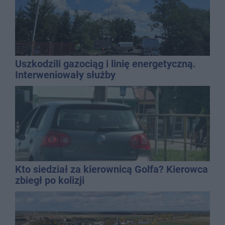
Uszkodzili gazociąg i linię energetyczną.
Interweniowały służby
Kto siedział za kierownicą Golfa? Kierowca
zbiegł po kolizji