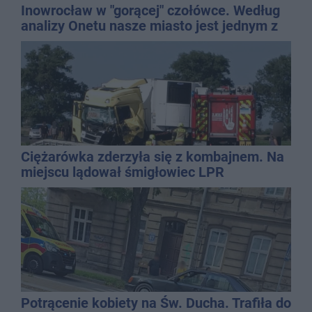
Inowrocław w "gorącej" czołówce. Według
analizy Onetu nasze miasto jest jednym z
najbardziej narażonych na upały
Ciężarówka zderzyła się z kombajnem. Na
miejscu lądował śmigłowiec LPR
Potrącenie kobiety na Św. Ducha. Trafiła do