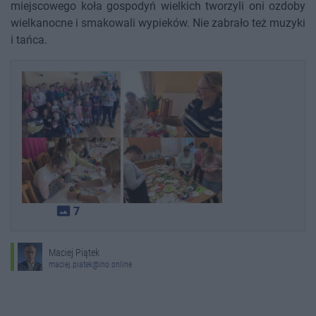
miejscowego koła gospodyń wielkich tworzyli oni ozdoby
wielkanocne i smakowali wypieków. Nie zabrało też muzyki
i tańca.
photo_size_select_actual
7
Maciej Piątek
maciej.piatek@ino.online