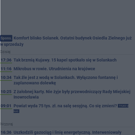
Komfort blisko Solanek. Ostatni budynek Osiedla Zielnego już
Spons.
w sprzedaży
Dzisiaj
17:36
Tak brzmią Kujawy. 15 kapel spotkało się w Solankach
11:16
Mikrobus w rowie. Utrudnienia na krajówce
10:34
Tak źle jest z wodą w Solankach. Wyłączono fontannę i
zaplanowano dolewkę
10:25
Z żałobnej karty. Nie żyje były przewodniczący Rady Miejskiej
Inowrocławia
09:01
Powiat wyda 75 tys. zł. na salę sesyjną. Co się zmieni?
TYLKO U
NAS
Wczoraj
16:36
Uszkodzili gazociąg i linię energetyczną. Interweniowały