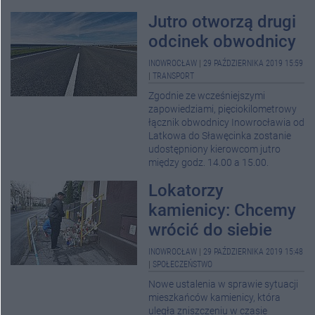
Jutro otworzą drugi
odcinek obwodnicy
INOWROCŁAW
|
29 PAŹDZIERNIKA 2019 15:59
|
TRANSPORT
Zgodnie ze wcześniejszymi
zapowiedziami, pięciokilometrowy
łącznik obwodnicy Inowrocławia od
Latkowa do Sławęcinka zostanie
udostępniony kierowcom jutro
między godz. 14.00 a 15.00.
Lokatorzy
kamienicy: Chcemy
wrócić do siebie
INOWROCŁAW
|
29 PAŹDZIERNIKA 2019 15:48
|
SPOŁECZEŃSTWO
Nowe ustalenia w sprawie sytuacji
mieszkańców kamienicy, która
uległa zniszczeniu w czasie