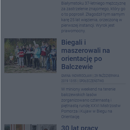
Białymstoku 37-letniego mężczyznę
za zastrzelenie znajomego, który go
o to poprosił. Złagodził tym samym
karę 25 lat więzienia, orzeczoną w
pierwszej instancji. Wyrok jest
prawomocny.
Biegali i
maszerowali na
orientację po
Balczewie
GMINA INOWROCŁAW
|
29 PAŹDZIERNIKA
2019 13:55
|
SPOŁECZEŃSTWO
W miniony weekend na terenie
balczewskich lasów
zorganizowano czternastą i
piętnastą rundę XXVI Mistrzostw
Pomorza i Kujaw w Biegu na
Orientację.
30 lat pracy