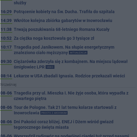
służby
16:29
Potrącenie kobiety na Św. Ducha. Trafiła do szpitala
14:39
Wkrótce kolejna zbiórka gabarytów w Inowrocławiu
11:38
Trwają poszukiwania 68-letniego Romana Kucały
10:52
Za ciężka noga kosztowała go 3 tysiące zł
10:17
Tragedia pod Janikowem. Na słupie energetycznym
znaleziono ciało mężczyzny
AKTUALIZACJA
09:30
Ciężarówka zderzyła się z kombajnem. Na miejscu lądował
śmigłowiec LPR
VIDEO
08:14
Lekarze w USA zbadali Ignasia. Rodzice przekazali wieści
Wcześniej
08-06
Tragedia przy ul. Mieszka I. Nie żyje osoba, która wypadła z
czwartego piętra
08-06
Tour de Pologne. Tak 21 lat temu kolarze startowali z
Inowrocławia
PROSTO Z ARCHIWUM
08-06
Dni Pakości coraz bliżej. ENEJ i Dżem wśród gwiazd
tegorocznego święta miasta
08-06
Wyprzedził radiowóz na podwójnej ciągłej tuż przed pasami