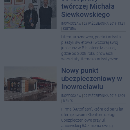
twórczej Michała
Siewkowskiego
INOWROCŁAW
|
29 PAŹDZIERNIKA 2019 13:21
|
KULTURA
Literaturoznawca, poeta i artysta
plastyk świętował wczoraj swój
jubileusz w Bibliotece Miejskiej,
gdzie od 2008 roku prowadzi
warsztaty literacko-artystyczne.
Nowy punkt
ubezpieczeniowy w
Inowrocławiu
INOWROCŁAW
|
29 PAŹDZIERNIKA 2019 12:09
|
BIZNES
Firma "Autoflash", która od paru lat
oferuje swoim Klientom usługi
ubezpieczeniowe przy ul.
Jacewskiej 64 zmienia swoją