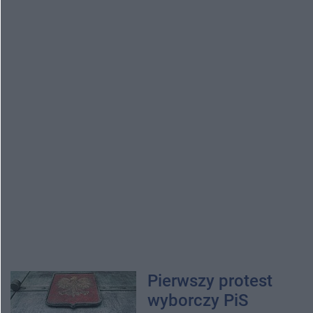
Pierwszy protest
wyborczy PiS