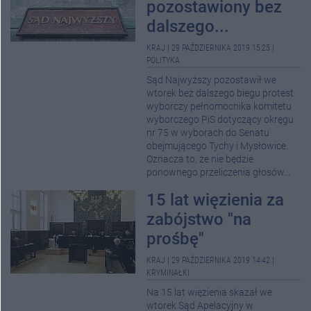
pozostawiony bez
dalszego...
KRAJ
|
29 PAŹDZIERNIKA 2019 15:25
|
POLITYKA
Sąd Najwyższy pozostawił we
wtorek bez dalszego biegu protest
wyborczy pełnomocnika komitetu
wyborczego PiS dotyczący okręgu
nr 75 w wyborach do Senatu
obejmującego Tychy i Mysłowice.
Oznacza to, że nie będzie
ponownego przeliczenia głosów...
15 lat więzienia za
zabójstwo "na
prośbę"
KRAJ
|
29 PAŹDZIERNIKA 2019 14:42
|
KRYMINAŁKI
Na 15 lat więzienia skazał we
wtorek Sąd Apelacyjny w