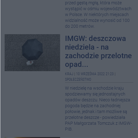
przed gęstą mgłą, która może
wystąpić w ośmiu województwach
w Polsce. W niektórych miejscach
widzialność może wynosić od 100
do 200 metrów.
IMGW: deszczowa
niedziela - na
zachodzie przelotne
opad...
KRAJ
|
10 WRZEŚNIA 2022 21:23
|
SPOŁECZEŃSTWO
W niedzielę na wschodzie kraju
spodziewamy się jednostajnych
opadów deszczu. Nieco ładniejsza
pogoda będzie na zachodniej
połowie, jednak i tam możliwe są
przelotne deszcze - powiedziała
PAP Małgorzata Tomczuk z IMGW-
PIB.