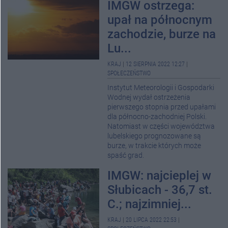
IMGW ostrzega:
upał na północnym
zachodzie, burze na
Lu...
KRAJ
|
12 SIERPNIA 2022 12:27
|
SPOŁECZEŃSTWO
Instytut Meteorologii i Gospodarki
Wodnej wydał ostrzeżenia
pierwszego stopnia przed upałami
dla północno-zachodniej Polski.
Natomiast w części województwa
lubelskiego prognozowane są
burze, w trakcie których może
spaść grad.
IMGW: najcieplej w
Słubicach - 36,7 st.
C.; najzimniej...
KRAJ
|
20 LIPCA 2022 22:53
|