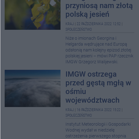
przyniosą nam złotą
polską jesień
KRAJ
|
22 PAŹDZIERNIKA 2022 12:52
|
SPOŁECZEŃSTWO
Niże o imionach Georgina i
Helgarda wędrujące nad Europą
odsłonią nam kolejny epizod złotej
polskiej jesieni – mówi PAP rzecznik
IMGW Grzegorz Walijewski.
IMGW ostrzega
przed gęstą mgłą w
ośmiu
województwach
KRAJ
|
16 PAŹDZIERNIKA 2022 15:22
|
SPOŁECZEŃSTWO
Instytut Meteorologii i Gospodarki
Wodnej wydał w niedzielę
ostrzeżenia pierwszego stopnia