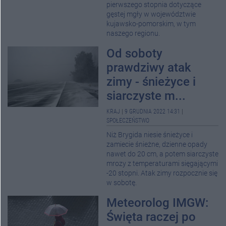
pierwszego stopnia dotyczące
gęstej mgły w województwie
kujawsko-pomorskim, w tym
naszego regionu.
Od soboty
prawdziwy atak
zimy - śnieżyce i
siarczyste m...
KRAJ
|
9 GRUDNIA 2022 14:31
|
SPOŁECZEŃSTWO
Niż Brygida niesie śnieżyce i
zamiecie śnieżne, dzienne opady
nawet do 20 cm, a potem siarczyste
mrozy z temperaturami sięgającymi
-20 stopni. Atak zimy rozpocznie się
w sobotę.
Meteorolog IMGW:
Święta raczej po