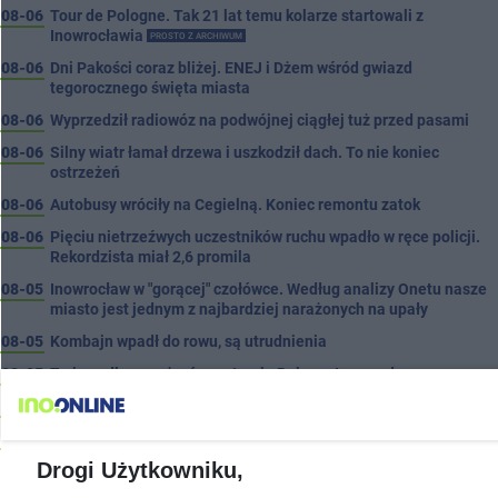
08-06
Tour de Pologne. Tak 21 lat temu kolarze startowali z
Inowrocławia
PROSTO Z ARCHIWUM
08-06
Dni Pakości coraz bliżej. ENEJ i Dżem wśród gwiazd
tegorocznego święta miasta
08-06
Wyprzedził radiowóz na podwójnej ciągłej tuż przed pasami
08-06
Silny wiatr łamał drzewa i uszkodził dach. To nie koniec
ostrzeżeń
08-06
Autobusy wróciły na Cegielną. Koniec remontu zatok
08-06
Pięciu nietrzeźwych uczestników ruchu wpadło w ręce policji.
Rekordzista miał 2,6 promila
08-05
Inowrocław w "gorącej" czołówce. Według analizy Onetu nasze
miasto jest jednym z najbardziej narażonych na upały
08-05
Kombajn wpadł do rowu, są utrudnienia
08-05
Zmiany dla pasażerów na trasie Rojewo-Inowrocław
08-05
W sobotę Kujawski Festiwal Pieśni Ludowej
08-05
Podczas burzy ucierpiał komin. Konieczna była interwencja
strażaków
Drogi Użytkowniku,
08-05
Kto siedział za kierownicą Golfa? Kierowca zbiegł po kolizji