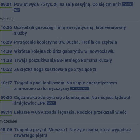
09:01
Powiat wyda 75 tys. zł. na salę sesyjną. Co się zmieni?
TYLKO U
NAS
Wczoraj
16:36
Uszkodzili gazociąg i linię energetyczną. Interweniowały
służby
16:29
Potrącenie kobiety na Św. Ducha. Trafiła do szpitala
14:39
Wkrótce kolejna zbiórka gabarytów w Inowrocławiu
11:38
Trwają poszukiwania 68-letniego Romana Kucały
10:52
Za ciężka noga kosztowała go 3 tysiące zł
10:17
Tragedia pod Janikowem. Na słupie energetycznym
znaleziono ciało mężczyzny
AKTUALIZACJA
09:30
Ciężarówka zderzyła się z kombajnem. Na miejscu lądował
śmigłowiec LPR
VIDEO
08:14
Lekarze w USA zbadali Ignasia. Rodzice przekazali wieści
Wcześniej
08-06
Tragedia przy ul. Mieszka I. Nie żyje osoba, która wypadła z
czwartego piętra