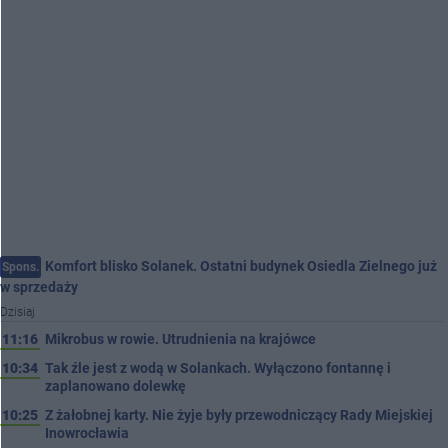
Komfort blisko Solanek. Ostatni budynek Osiedla Zielnego już
Spons.
w sprzedaży
Dzisiaj
11:16
Mikrobus w rowie. Utrudnienia na krajówce
10:34
Tak źle jest z wodą w Solankach. Wyłączono fontannę i
zaplanowano dolewkę
10:25
Z żałobnej karty. Nie żyje były przewodniczący Rady Miejskiej
Inowrocławia