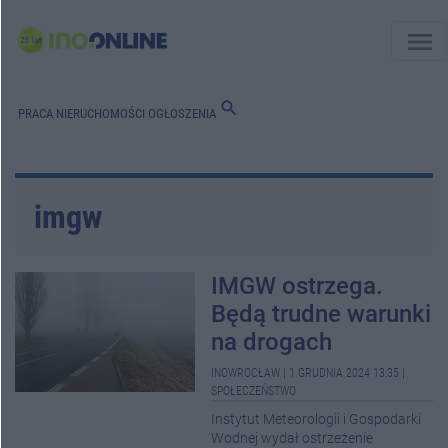
menu
search
PRACA
NIERUCHOMOŚCI
OGŁOSZENIA
imgw
IMGW ostrzega.
Będą trudne warunki
na drogach
INOWROCŁAW
|
1 GRUDNIA 2024 13:35
|
SPOŁECZEŃSTWO
Instytut Meteorologii i Gospodarki
Wodnej wydał ostrzeżenie