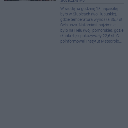
SPOŁECZEŃSTWO
W środę na godzinę 15 najcieplej
było w Słubicach (woj. lubuskie),
gdzie temperatura wynosiła 36,7 st.
Celsjusza. Natomiast najzimniej
było na Helu (woj. pomorskie), gdzie
słupki rtęci pokazywały 22,6 st. C -
poinformował Instytut Meteorolo...