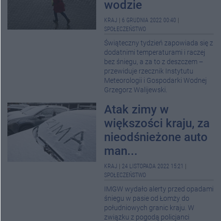
wodzie
KRAJ
|
6 GRUDNIA 2022 00:40
|
SPOŁECZEŃSTWO
Świąteczny tydzień zapowiada się z
dodatnimi temperaturami i raczej
bez śniegu, a za to z deszczem –
przewiduje rzecznik Instytutu
Meteorologii i Gospodarki Wodnej
Grzegorz Walijewski.
Atak zimy w
większości kraju, za
nieodśnieżone auto
man...
KRAJ
|
24 LISTOPADA 2022 15:21
|
SPOŁECZEŃSTWO
IMGW wydało alerty przed opadami
śniegu w pasie od Łomży do
południowych granic kraju. W
związku z pogodą policjanci