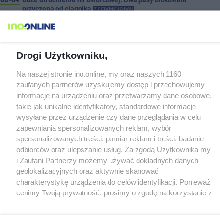
08-04
Duże utrudnienia na Dworcowej. Dwa pasy blokowała
przyczepa od ciągnika
Z OSTATNIEJ CHWILI
08-04
Upały, a potem burze. Groźna pogoda nad naszym regionem
08-04
Ruszyła modernizacja remizy OSP w Pakości
08-04
Kolizja na Rąbinie. Policja szuka kierowcy Golfa
Drogi Użytkowniku,
08-04
91-latek chciał pomnożyć oszczędności. Stracił ponad 10 tys.
Na naszej stronie ino.online, my oraz naszych 1160
zł
zaufanych partnerów uzyskujemy dostęp i przechowujemy
08-04
Polifonika z Inowrocławia zagrała na Harendzie. Muzyczny
informacje na urządzeniu oraz przetwarzamy dane osobowe,
hołd dla Jana Kasprowicza
takie jak unikalne identyfikatory, standardowe informacje
08-04
Jest wykonawca remontu dachu sali gimastycznej
wysyłane przez urządzenie czy dane przeglądania w celu
08-04
Dlaczego sauny, a nie boiska dla dzieci? Ratusz odpowiada
zapewniania spersonalizowanych reklam, wybór
spersonalizowanych treści, pomiar reklam i treści, badanie
08-04
Połowa wakacji na drogach. Policja podsumowała lipiec
odbiorców oraz ulepszanie usług. Za zgodą Użytkownika my
08-04
Wroński do radnych: Zamiast ingerować w prywatną własność
i Zaufani Partnerzy możemy używać dokładnych danych
zajmijcie się gospodarką
geolokalizacyjnych oraz aktywnie skanować
08-04
Darrell Harris: Możemy nawiązać walkę z każdym w tej lidze
charakterystykę urządzenia do celów identyfikacji. Ponieważ
08-03
cenimy Twoją prywatność, prosimy o zgodę na korzystanie z
Zarzut dla kierowcy Mercedesa po tragedii na Rąbinie
TYLKO U
regulamin
reklama
redakcja
pliki cookies
prywatność
tych technologii poprzez kliknięcie „Akceptuję”. Zgoda jest
NAS
reklamacje
gowork.pl
oferty pracy
dobrowolna i zawsze możesz ją zmienić/wycofać klikając
08-03
Sen o potędze. Nowy utwór rapera z Inowrocławia przeciwko
© copyright 2000-2026 Ino-online Media