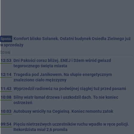
Komfort blisko Solanek. Ostatni budynek Osiedla Zielnego już
Spons.
w sprzedaży
Dzisiaj
12:53
Dni Pakości coraz bliżej. ENEJ i Dżem wśród gwiazd
tegorocznego święta miasta
12:14
Tragedia pod Janikowem. Na słupie energetycznym
znaleziono ciało mężczyzny
11:43
Wyprzedził radiowóz na podwójnej ciągłej tuż przed pasami
10:08
Silny wiatr łamał drzewa i uszkodził dach. To nie koniec
ostrzeżeń
10:03
Autobusy wróciły na Cegielną. Koniec remontu zatok
09:54
Pięciu nietrzeźwych uczestników ruchu wpadło w ręce policji.
Rekordzista miał 2,6 promila