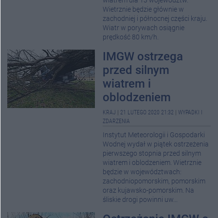
wiatrem dla 13 województw.
Wietrznie będzie głównie w
zachodniej i północnej części kraju.
Wiatr w porywach osiągnie
prędkość 80 km/h.
IMGW ostrzega
przed silnym
wiatrem i
oblodzeniem
KRAJ
|
21 LUTEGO 2020 21:32
|
WYPADKI I
ZDARZENIA
Instytut Meteorologii i Gospodarki
Wodnej wydał w piątek ostrzeżenia
pierwszego stopnia przed silnym
wiatrem i oblodzeniem. Wietrznie
będzie w województwach:
zachodniopomorskim, pomorskim
oraz kujawsko-pomorskim. Na
śliskie drogi powinni uw...