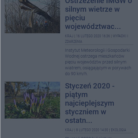
Ostrzeżenie IMGW o
silnym wietrze w
pięciu
województwac...
KRAJ
|
16 LUTEGO 2020 16:36
|
WYPADKI I
ZDARZENIA
Instytut Meteorologii i Gospodarki
Wodnej ostrzega mieszkańców
pięciu województw przed silnym
wiatrem, osiągającym w porywach
do 90 km/h.
Styczeń 2020 -
piątym
najcieplejszym
styczniem w
ostatn...
KRAJ
|
8 LUTEGO 2020 14:30
|
EKOLOGIA