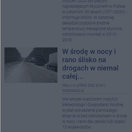
Styczeń 2020 był piątym
najcieplejszym styczniem w Polsce
w ostatnich 50 latach (1971-2020) -
informuje IMGW. W ostatniej
dekadzie podobne średnie
temperatury miesięczne stycznia
odnotowano również w 2015 i
2018.
W środę w nocy i
rano ślisko na
drogach w niemal
całej...
KRAJ
|
4 LUTEGO 2020 22:54
|
KOMUNIKACJA
We wtorek wieczorem Instytut
Meteorologii i Gospodarki Wodnej
wydał ostrzeżenie pierwszego
stopnia przed oblodzeniem w środę
w nocy i rano dla całości lub części
13 województw.