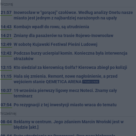
Wczoraj
21:57
Inowrocław w "gorącej" czołówce. Według analizy Onetu nasze
miasto jest jednym z najbardziej narażonych na upały
14:43
Kombajn wpadł do rowu, są utrudnienia
14:21
Zmiany dla pasażerów na trasie Rojewo-Inowrocław
12:49
W sobotę Kujawski Festiwal Pieśni Ludowej
12:42
Podczas burzy ucierpiał komin. Konieczna była interwencja
strażaków
12:15
Kto siedział za kierownicą Golfa? Kierowca zbiegł po kolizji
11:15
Hala się zmienia. Remont, nowe nagłośnienie, a przed
wejściem stanie QEMETICA ARENA
TYLKO U NAS
10:37
19 września pierwszy ligowy mecz Noteci. Znamy cały
terminarz
07:54
Po rezygnacji z tej inwestycji miasto wraca do tematu
Wcześniej
08-04
Reklamy w centrum. Jego zdaniem Marcin Wroński jest w
błędzie [akt.]