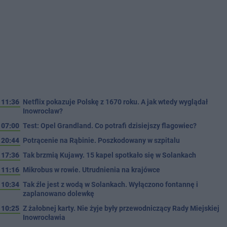
11:36
Netflix pokazuje Polskę z 1670 roku. A jak wtedy wyglądał
Inowrocław?
07:00
Test: Opel Grandland. Co potrafi dzisiejszy flagowiec?
20:44
Potrącenie na Rąbinie. Poszkodowany w szpitalu
17:36
Tak brzmią Kujawy. 15 kapel spotkało się w Solankach
11:16
Mikrobus w rowie. Utrudnienia na krajówce
10:34
Tak źle jest z wodą w Solankach. Wyłączono fontannę i
zaplanowano dolewkę
10:25
Z żałobnej karty. Nie żyje były przewodniczący Rady Miejskiej
Inowrocławia