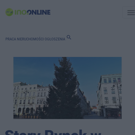
men
search
PRACA
NIERUCHOMOŚCI
OGŁOSZENIA