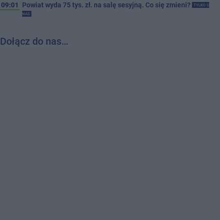
09:01
Powiat wyda 75 tys. zł. na salę sesyjną. Co się zmieni?
TYLKO U
NAS
Dołącz do nas…