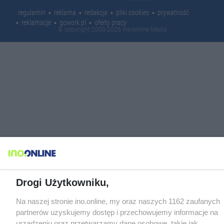
regulamin
reklama
redakcja
pliki cookies
prywatność
reklamacje
gowork.pl
oferty pracy
© copyright 2000-2026 Ino-online Media
Drogi Użytkowniku,
Na naszej stronie ino.online, my oraz naszych 1162 zaufanych
partnerów uzyskujemy dostęp i przechowujemy informacje na
urządzeniu oraz przetwarzamy dane osobowe, takie jak