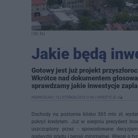
| fot. MJ
Jakie będą inw
Gotowy jest już projekt przyszłor
Wkrótce nad dokumentem głosować 
sprawdzamy jakie inwestycje zapl
INOWROCŁAW
|
15 LISTOPADA 2019 21:04
|
INWESTYCJE
|
Dochody na poziomie blisko 365 mln zł, wydatk
pokryć kredytem. Już w sierpniu prezydent Ino
uszczuplony przez - spowodowane decyzjam
podwyżki prądu i pensji minimalnej. Więcej o t