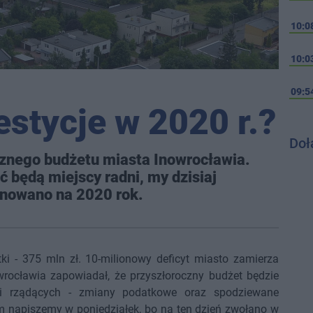
10:0
10:0
09:5
estycje w 2020 r.?
Doł
ocznego budżetu miasta Inowrocławia.
będą miejscy radni, my dzisiaj
anowano na 2020 rok.
i - 375 mln zł. 10-milionowy deficyt miasto zamierza
wrocławia zapowiadał, że przyszłoroczny budżet będzie
i rządących - zmiany podatkowe oraz spodziewane
ym napiszemy w poniedziałek, bo na ten dzień zwołano w