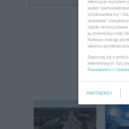
informacje wysyłane 
wybór spersonalizowan
Użytkownika my i Zau
skanować charakterys
zgodę na korzystanie 
ją zmienić/wycofać kl
Niektóre rodzaje prz
takiemu przetwarzaniu
Zapoznaj się z poniż
internetowych. Szcze
Prywatności
i
Cookie
PARTNERZY