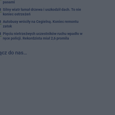
pasami
8
Silny wiatr łamał drzewa i uszkodził dach. To nie
koniec ostrzeżeń
3
Autobusy wróciły na Cegielną. Koniec remontu
zatok
4
Pięciu nietrzeźwych uczestników ruchu wpadło w
ręce policji. Rekordzista miał 2,6 promila
ącz do nas…