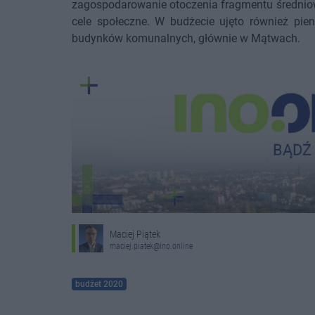
zagospodarowanie otoczenia fragmentu średniow
cele społeczne. W budżecie ujęto również pie
budynków komunalnych, głównie w Mątwach.
Maciej Piątek
maciej.piatek@ino.online
budżet 2020