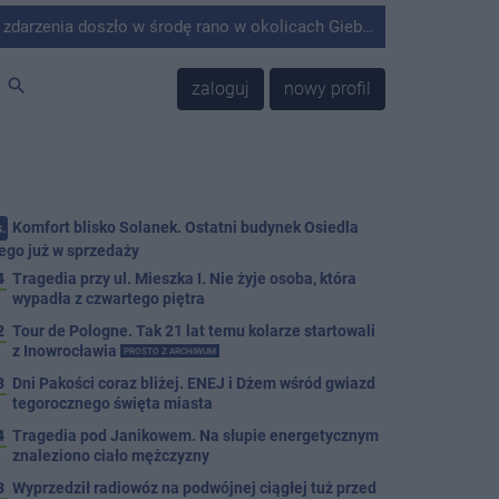
środę rano w okolicach Giebni koło Janikowa. Wówczas na słupie energetycznym odnaleziono ciało mężczyzny.
search
zaloguj
nowy profil
Komfort blisko Solanek. Ostatni budynek Osiedla
.
ego już w sprzedaży
4
Tragedia przy ul. Mieszka I. Nie żyje osoba, która
wypadła z czwartego piętra
2
Tour de Pologne. Tak 21 lat temu kolarze startowali
z Inowrocławia
PROSTO Z ARCHIWUM
3
Dni Pakości coraz bliżej. ENEJ i Dżem wśród gwiazd
tegorocznego święta miasta
4
Tragedia pod Janikowem. Na słupie energetycznym
znaleziono ciało mężczyzny
3
Wyprzedził radiowóz na podwójnej ciągłej tuż przed