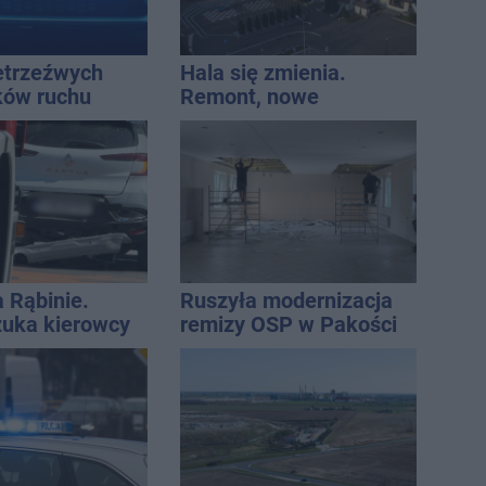
ietrzeźwych
Hala się zmienia.
ków ruchu
Remont, nowe
ręce policji.
nagłośnienie, a przed
ta miał 2,6
wejściem stanie
QEMETICA ARENA
a Rąbinie.
Ruszyła modernizacja
szuka kierowcy
remizy OSP w Pakości