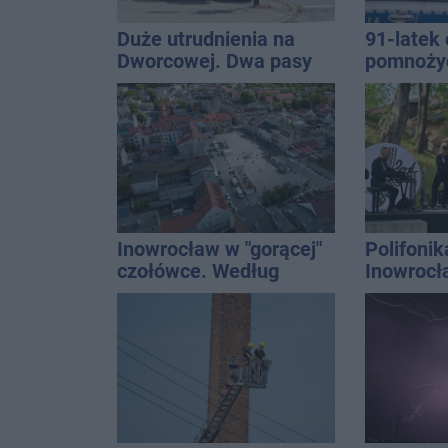
Duże utrudnienia na
91-latek 
Dworcowej. Dwa pasy
pomnoży
blokowała przyczepa od
oszczędno
ciągnika
ponad 10 
Inowrocław w "gorącej"
Polifonik
czołówce. Według
Inowrocł
analizy Onetu nasze
Harendzi
miasto jest jednym z
hołd dla
najbardziej narażonych
Kasprow
na upały