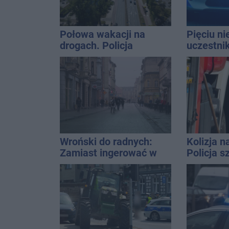
Połowa wakacji na
Pięciu n
drogach. Policja
uczestni
podsumowała lipiec
wpadło w 
Rekordzis
promila
Wroński do radnych:
Kolizja n
Zamiast ingerować w
Policja 
prywatną własność
Golfa
zajmijcie się
gospodarką