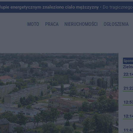
łupie energetycznym znaleziono ciało mężczyzny
• Do tragicznego zdarzenia doszło w 
MOTO
PRACA
NIERUCHOMOŚCI
OGŁOSZENIA
Spons
Zieln
22:1
21:2
12:5
12:1
11:4