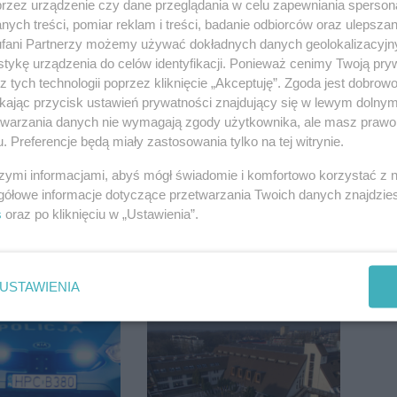
przez urządzenie czy dane przeglądania w celu zapewniania sperson
ych treści, pomiar reklam i treści, badanie odbiorców oraz ulepszan
fani Partnerzy możemy używać dokładnych danych geolokalizacyjn
tykę urządzenia do celów identyfikacji. Ponieważ cenimy Twoją pry
z tych technologii poprzez kliknięcie „Akceptuję”. Zgoda jest dobro
ikając przycisk ustawień prywatności znajdujący się w lewym dolny
etwarzania danych nie wymagają zgody użytkownika, ale masz prawo 
. Preferencje będą miały zastosowania tylko na tej witrynie.
szymi informacjami, abyś mógł świadomie i komfortowo korzystać z
gółowe informacje dotyczące przetwarzania Twoich danych znajdzi
s
oraz po kliknięciu w „Ustawienia”.
USTAWIENIA