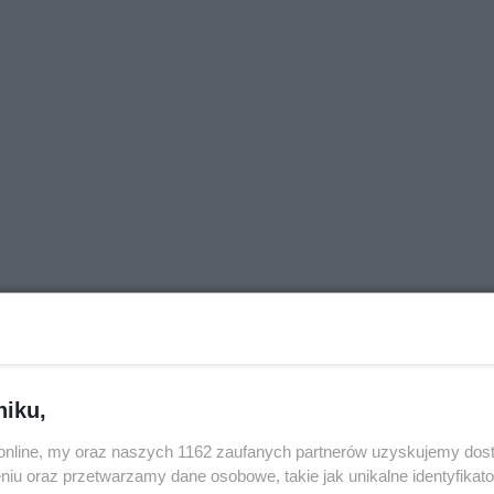
niku,
o.online, my oraz naszych 1162 zaufanych partnerów uzyskujemy dos
niu oraz przetwarzamy dane osobowe, takie jak unikalne identyfikat
j nas w Google News