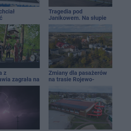
chciał
Tragedia pod
ć
Janikowem. Na słupie
ści. Stracił
energetycznym
tys. zł
znaleziono ciało
mężczyzny
a z
Zmiany dla pasażerów
awia zagrała na
na trasie Rojewo-
e. Muzyczny
Inowrocław
 Jana
icza