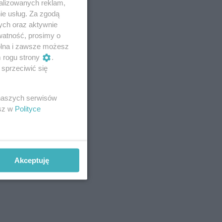
alizowanych reklam,
ie usług. Za zgodą
ych oraz aktywnie
watność, prosimy o
wolna i zawsze możesz
m rogu strony
.
sprzeciwić się
 naszych serwisów
esz w
Polityce
Akceptuję