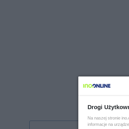
Drogi Użytkow
Na naszej stronie in
informacje na urządze
Obserwu