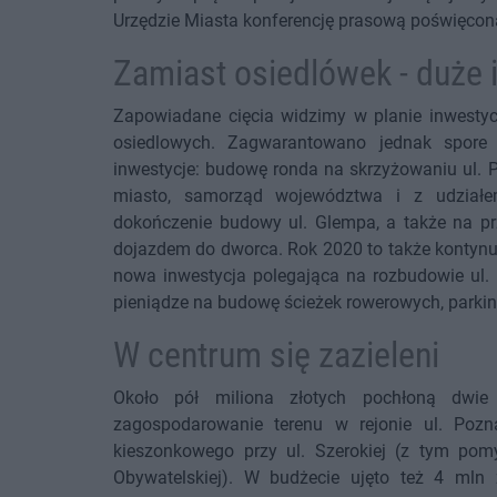
Urzędzie Miasta konferencję prasową poświęcon
Zamiast osiedlówek - duże 
Zapowiadane cięcia widzimy w planie inwesty
osiedlowych. Zagwarantowano jednak spore 
inwestycje: budowę ronda na skrzyżowaniu ul. P
miasto, samorząd województwa i z udziałe
dokończenie budowy ul. Glempa, a także na pr
dojazdem do dworca. Rok 2020 to także kontynua
nowa inwestycja polegająca na rozbudowie ul.
pieniądze na budowę ścieżek rowerowych, parking
W centrum się zazieleni
Około pół miliona złotych pochłoną dwi
zagospodarowanie terenu w rejonie ul. Pozn
kieszonkowego przy ul. Szerokiej (z tym po
Obywatelskiej). W budżecie ujęto też 4 mln