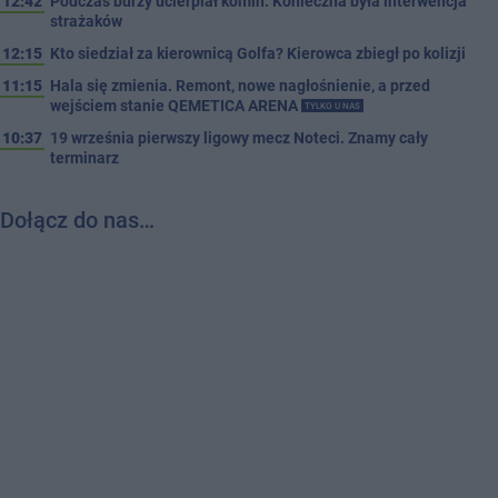
12:42
Podczas burzy ucierpiał komin. Konieczna była interwencja
strażaków
12:15
Kto siedział za kierownicą Golfa? Kierowca zbiegł po kolizji
11:15
Hala się zmienia. Remont, nowe nagłośnienie, a przed
wejściem stanie QEMETICA ARENA
TYLKO U NAS
10:37
19 września pierwszy ligowy mecz Noteci. Znamy cały
terminarz
Dołącz do nas…