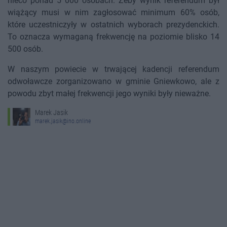
nieco ponad 5 000 osobach. Żeby wynik referendum był
wiążący musi w nim zagłosować minimum 60% osób,
które uczestniczyły w ostatnich wyborach prezydenckich.
To oznacza wymaganą frekwencję na poziomie blisko 14
500 osób.
W naszym powiecie w trwającej kadencji referendum
odwoławcze zorganizowano w gminie Gniewkowo, ale z
powodu zbyt małej frekwencji jego wyniki były nieważne.
Marek Jasik
marek.jasik@ino.online