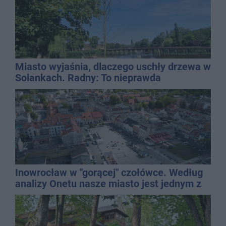
Miasto wyjaśnia, dlaczego uschły drzewa w
Solankach. Radny: To nieprawda
Inowrocław w "gorącej" czołówce. Według
analizy Onetu nasze miasto jest jednym z
najbardziej narażonych na upały