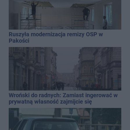
Ruszyła modernizacja remizy OSP w
Pakości
Wroński do radnych: Zamiast ingerować w
prywatną własność zajmijcie się
gospodarką