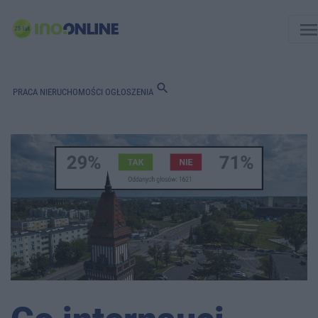
men
search
PRACA
NIERUCHOMOŚCI
OGŁOSZENIA