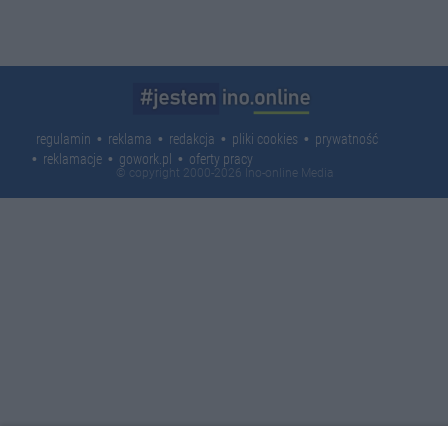
regulamin
reklama
redakcja
pliki cookies
prywatność
reklamacje
gowork.pl
oferty pracy
© copyright 2000-2026 Ino-online Media