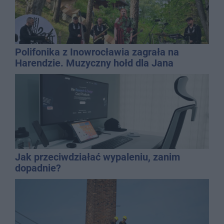
Polifonika z Inowrocławia zagrała na
Harendzie. Muzyczny hołd dla Jana
Kasprowicza
Jak przeciwdziałać wypaleniu, zanim
dopadnie?