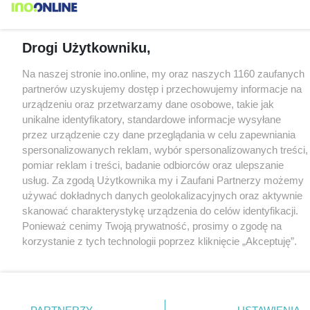
Drogi Użytkowniku,
Na naszej stronie ino.online, my oraz naszych 1160 zaufanych
partnerów uzyskujemy dostęp i przechowujemy informacje na
urządzeniu oraz przetwarzamy dane osobowe, takie jak
unikalne identyfikatory, standardowe informacje wysyłane
przez urządzenie czy dane przeglądania w celu zapewniania
spersonalizowanych reklam, wybór spersonalizowanych treści,
pomiar reklam i treści, badanie odbiorców oraz ulepszanie
usług. Za zgodą Użytkownika my i Zaufani Partnerzy możemy
używać dokładnych danych geolokalizacyjnych oraz aktywnie
skanować charakterystykę urządzenia do celów identyfikacji.
Ponieważ cenimy Twoją prywatność, prosimy o zgodę na
korzystanie z tych technologii poprzez kliknięcie „Akceptuję”.
Zgoda jest dobrowolna i zawsze możesz ją zmienić/wycofać
klikając przycisk ustawień prywatności znajdujący się w lewym
dolnym rogu strony
. Niektóre rodzaje przetwarzania danych
nie wymagają zgody użytkownika, ale masz prawo sprzeciwić