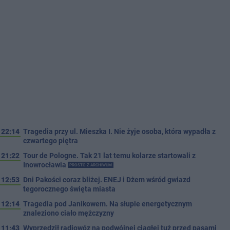
22:14
Tragedia przy ul. Mieszka I. Nie żyje osoba, która wypadła z
czwartego piętra
21:22
Tour de Pologne. Tak 21 lat temu kolarze startowali z
Inowrocławia
PROSTO Z ARCHIWUM
12:53
Dni Pakości coraz bliżej. ENEJ i Dżem wśród gwiazd
tegorocznego święta miasta
12:14
Tragedia pod Janikowem. Na słupie energetycznym
znaleziono ciało mężczyzny
11:43
Wyprzedził radiowóz na podwójnej ciągłej tuż przed pasami