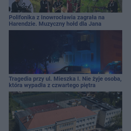
Polifonika z Inowrocławia zagrała na
Harendzie. Muzyczny hołd dla Jana
Kasprowicza
Tragedia przy ul. Mieszka I. Nie żyje osoba,
która wypadła z czwartego piętra