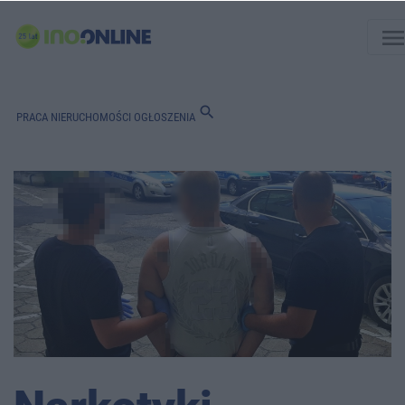
men
search
PRACA
NIERUCHOMOŚCI
OGŁOSZENIA