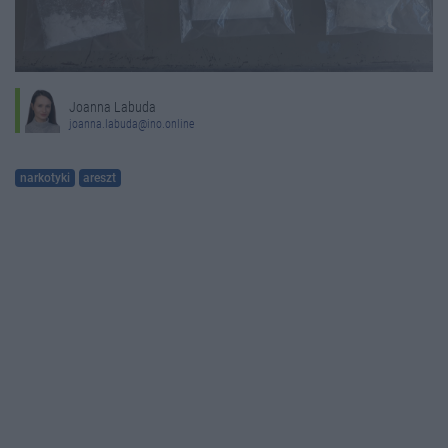
Joanna Labuda
joanna.labuda@ino.online
narkotyki
areszt