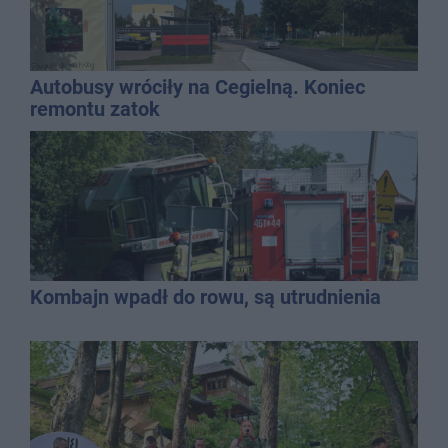
Autobusy wróciły na Cegielną. Koniec
remontu zatok
Kombajn wpadł do rowu, są utrudnienia