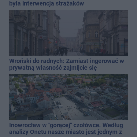
była interwencja strażaków
Wroński do radnych: Zamiast ingerować w
prywatną własność zajmijcie się
gospodarką
Inowrocław w "gorącej" czołówce. Według
analizy Onetu nasze miasto jest jednym z