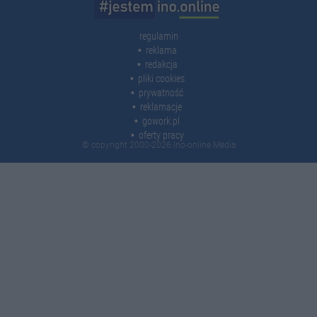
regulamin
reklama
redakcja
pliki cookies
prywatność
reklamacje
gowork.pl
oferty pracy
© copyright 2000-2026 Ino-online Media