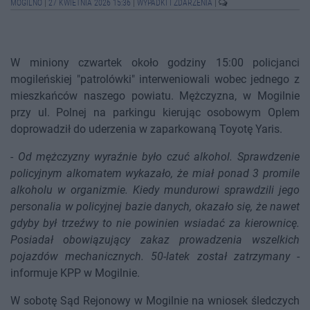
MOGILNO
|
27 KWIETNIA 2026 15:36
|
WYPADKI I ZDARZENIA
|
W miniony czwartek około godziny 15:00 policjanci
mogileńskiej "patrolówki" interweniowali wobec jednego z
mieszkańców naszego powiatu. Mężczyzna, w Mogilnie
przy ul. Polnej na parkingu kierując osobowym Oplem
doprowadził do uderzenia w zaparkowaną Toyotę Yaris.
-
Od mężczyzny wyraźnie było czuć alkohol. Sprawdzenie
policyjnym alkomatem wykazało, że miał ponad 3 promile
alkoholu w organizmie. Kiedy mundurowi sprawdzili jego
personalia w policyjnej bazie danych, okazało się, że nawet
gdyby był trzeźwy to nie powinien wsiadać za kierownicę.
Posiadał obowiązujący zakaz prowadzenia wszelkich
pojazdów mechanicznych. 50-latek został zatrzymany
-
informuje KPP w Mogilnie.
W sobotę Sąd Rejonowy w Mogilnie na wniosek śledczych