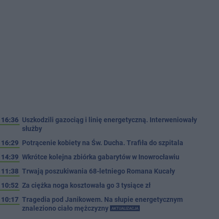
16:36
Uszkodzili gazociąg i linię energetyczną. Interweniowały
służby
16:29
Potrącenie kobiety na Św. Ducha. Trafiła do szpitala
14:39
Wkrótce kolejna zbiórka gabarytów w Inowrocławiu
11:38
Trwają poszukiwania 68-letniego Romana Kucały
10:52
Za ciężka noga kosztowała go 3 tysiące zł
10:17
Tragedia pod Janikowem. Na słupie energetycznym
znaleziono ciało mężczyzny
AKTUALIZACJA