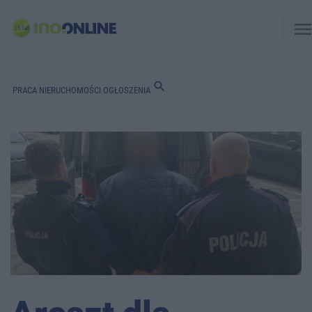
men
search
PRACA
NIERUCHOMOŚCI
OGŁOSZENIA