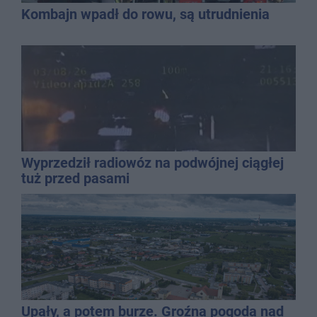
Kombajn wpadł do rowu, są utrudnienia
Wyprzedził radiowóz na podwójnej ciągłej
tuż przed pasami
Upały, a potem burze. Groźna pogoda nad