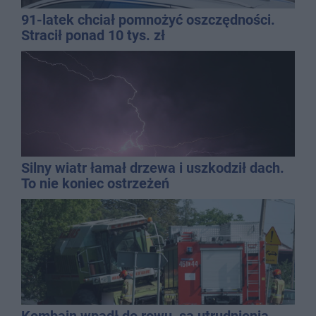
91-latek chciał pomnożyć oszczędności.
Stracił ponad 10 tys. zł
Silny wiatr łamał drzewa i uszkodził dach.
To nie koniec ostrzeżeń
Kombajn wpadł do rowu, są utrudnienia