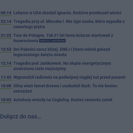
08:14
Lekarze w USA zbadali Ignasia. Rodzice przekazali wieści
22:14
Tragedia przy ul. Mieszka I. Nie żyje osoba, która wypadła z
czwartego piętra
21:22
Tour de Pologne. Tak 21 lat temu kolarze startowali z
Inowrocławia
PROSTO Z ARCHIWUM
12:53
Dni Pakości coraz bliżej. ENEJ i Dżem wśród gwiazd
tegorocznego święta miasta
12:14
Tragedia pod Janikowem. Na słupie energetycznym
znaleziono ciało mężczyzny
11:43
Wyprzedził radiowóz na podwójnej ciągłej tuż przed pasami
10:08
Silny wiatr łamał drzewa i uszkodził dach. To nie koniec
ostrzeżeń
10:03
Autobusy wróciły na Cegielną. Koniec remontu zatok
Dołącz do nas…