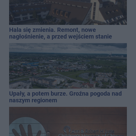
Hala się zmienia. Remont, nowe
nagłośnienie, a przed wejściem stanie
QEMETICA ARENA
Upały, a potem burze. Groźna pogoda nad
naszym regionem