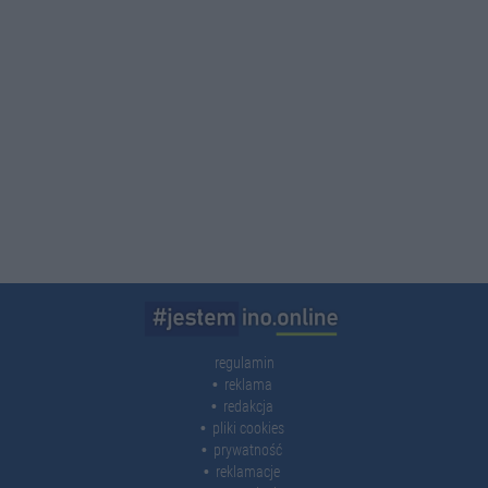
regulamin
reklama
redakcja
pliki cookies
prywatność
reklamacje