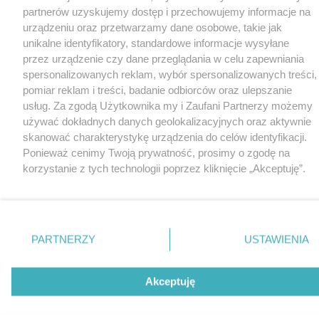
partnerów uzyskujemy dostęp i przechowujemy informacje na
urządzeniu oraz przetwarzamy dane osobowe, takie jak
unikalne identyfikatory, standardowe informacje wysyłane
przez urządzenie czy dane przeglądania w celu zapewniania
spersonalizowanych reklam, wybór spersonalizowanych treści,
pomiar reklam i treści, badanie odbiorców oraz ulepszanie
usług. Za zgodą Użytkownika my i Zaufani Partnerzy możemy
używać dokładnych danych geolokalizacyjnych oraz aktywnie
skanować charakterystykę urządzenia do celów identyfikacji.
Ponieważ cenimy Twoją prywatność, prosimy o zgodę na
korzystanie z tych technologii poprzez kliknięcie „Akceptuję”.
Zgoda jest dobrowolna i zawsze możesz ją zmienić/wycofać
klikając przycisk ustawień prywatności znajdujący się w lewym
dolnym rogu strony
. Niektóre rodzaje przetwarzania danych
nie wymagają zgody użytkownika, ale masz prawo sprzeciwić
PARTNERZY
USTAWIENIA
się takiemu przetwarzaniu. Preferencje będą miały
zastosowania tylko na tej witrynie.
Akceptuję
Zapoznaj się z poniższymi informacjami, abyś mógł świadomie
i komfortowo korzystać z naszych serwisów internetowych.