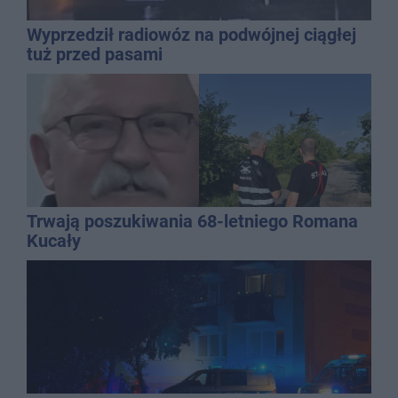
Wyprzedził radiowóz na podwójnej ciągłej
tuż przed pasami
Trwają poszukiwania 68-letniego Romana
Kucały