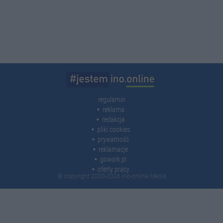
regulamin
reklama
redakcja
pliki cookies
prywatność
reklamacje
gowork.pl
oferty pracy
© copyright 2000-2026 Ino-online Media