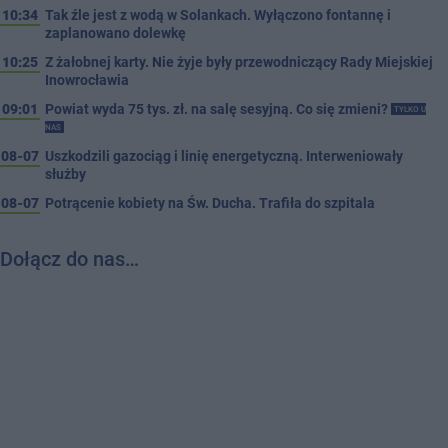
10:34
Tak źle jest z wodą w Solankach. Wyłączono fontannę i
zaplanowano dolewkę
10:25
Z żałobnej karty. Nie żyje były przewodniczący Rady Miejskiej
Inowrocławia
09:01
Powiat wyda 75 tys. zł. na salę sesyjną. Co się zmieni?
TYLKO U
NAS
08-07
Uszkodzili gazociąg i linię energetyczną. Interweniowały
służby
08-07
Potrącenie kobiety na Św. Ducha. Trafiła do szpitala
Dołącz do nas…