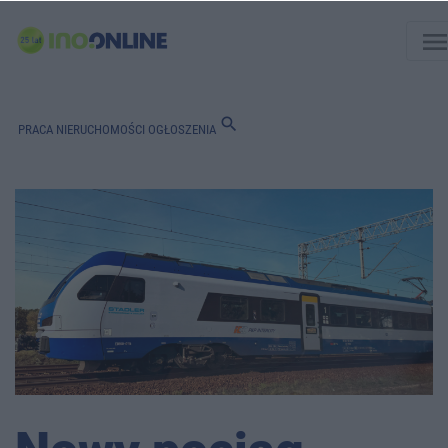
men
search
PRACA
NIERUCHOMOŚCI
OGŁOSZENIA