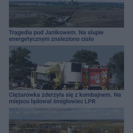
Tragedia pod Janikowem. Na słupie
energetycznym znaleziono ciało
mężczyzny
Ciężarówka zderzyła się z kombajnem. Na
miejscu lądował śmigłowiec LPR